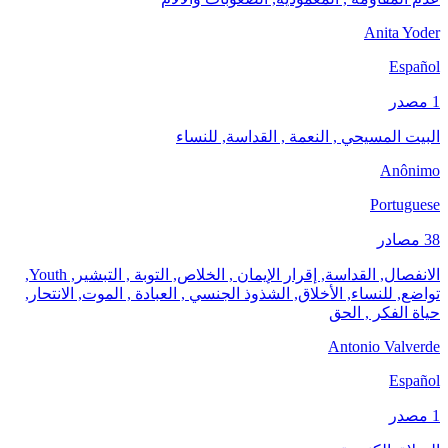
Anita Yoder
Español
1 مصدر
البيت المسيحي , النعمة , القداسة, للنساء
Anônimo
Portuguese
38 مصادر
الانفصال, القداسة, إقرار الإيمان , الخلاص, التوبة , التبشير, Youth,
تواضع, للنساء, الأخلاق, الشذوذ الجنسي , العبادة , الموت, الانتحار,
حياة الفكر , الحق
Antonio Valverde
Español
1 مصدر