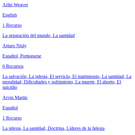
Arlin Weaver
English
1 Recurso
La separación del mundo, La santidad
Arturo Nisly
Español, Portuguese
6 Recursos
La salvación, La iglesia, El servicio, El matrimonio, La santidad, La
moralidad, Dificultades y sufrimiento, La muerte, El aborto, El
suicidio
Arvin Martin
Español
1 Recurso
La iglesia, La santidad, Doctrina, Líderes de la Iglesia