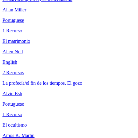
Allan Miller
Portuguese
1 Recurso
El matrimonio
Allen Nell
English
2 Recursos
La profecía/el fin de los tiempos, El gozo
Alvin Esh
Portuguese
1 Recurso
El ocultismo
Amos K. Martin