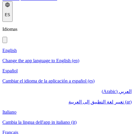
ES
Idiomas
English
Change the app language to English (en)
Español
Cambiar el idioma de la aplicación a español (es)
العربي (Arabic)
(ar) تغيير لغة التطبيق إلى العربية
Italiano
Cambia la lingua dell'app in italiano (it)
Français