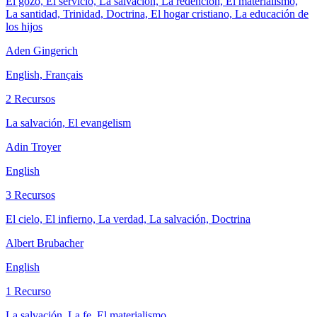
El gozo, El servicio, La salvación, La redención, El materialismo,
La santidad, Trinidad, Doctrina, El hogar cristiano, La educación de
los hijos
Aden Gingerich
English, Français
2 Recursos
La salvación, El evangelism
Adin Troyer
English
3 Recursos
El cielo, El infierno, La verdad, La salvación, Doctrina
Albert Brubacher
English
1 Recurso
La salvación, La fe, El materialismo