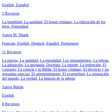
English, Español
2 Recursos
La humildad, La santidad, El hogar cristiano, La educación de los
hijos, Paternidad
Aaron M. Shank
Français, English, Deutsch, Español, Portuguese
11 Recursos
La pureza, La santidad, La moralidad, Los pensamientos, La iglesia,
La adoración, La apostasía, Doctrina, La muerte, La redención, El
consuelo, La ciencia y la Biblia, El hogar cristiano, El divorcio y las
segundas nupcias, El arrepentimiento, El evangelism, La separación
del mundo, La verdad, La historia de la iglesia
Aaron Martin
English
8 Recursos