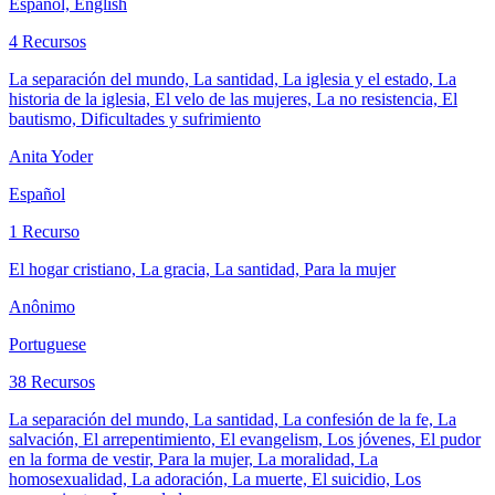
Español, English
4 Recursos
La separación del mundo, La santidad, La iglesia y el estado, La
historia de la iglesia, El velo de las mujeres, La no resistencia, El
bautismo, Dificultades y sufrimiento
Anita Yoder
Español
1 Recurso
El hogar cristiano, La gracia, La santidad, Para la mujer
Anônimo
Portuguese
38 Recursos
La separación del mundo, La santidad, La confesión de la fe, La
salvación, El arrepentimiento, El evangelism, Los jóvenes, El pudor
en la forma de vestir, Para la mujer, La moralidad, La
homosexualidad, La adoración, La muerte, El suicidio, Los