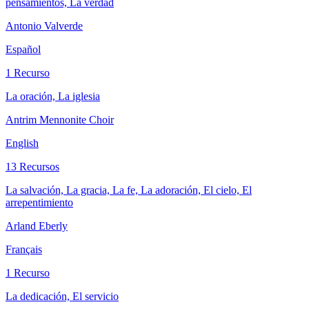
pensamientos, La verdad
Antonio Valverde
Español
1 Recurso
La oración, La iglesia
Antrim Mennonite Choir
English
13 Recursos
La salvación, La gracia, La fe, La adoración, El cielo, El
arrepentimiento
Arland Eberly
Français
1 Recurso
La dedicación, El servicio