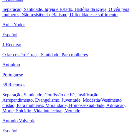
Separação, Santidade, Igreja e Estado, História da igreja, O véu para
mulheres, Não resistência, Batismo, Dificuldades e sofrimento
Anita Yoder
Español
1 Recurso
O lar cristão, Graça, Santidade, Para mulheres
Anônimo
Portuguese
38 Recursos
Separação, Santidade, Confissão de Fé, Justificação,
Arrependimento, Evangelismo, Juventude, Modéstia/Vestimento
cristão, Para mulheres, Moralidade, Homossexualidade, Adoração,
Morte, Suicídio, Vida intelectual, Verdade
Antonio Valverde
Español