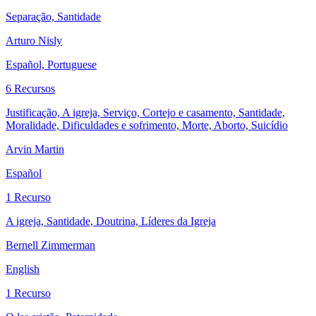
Separação, Santidade
Arturo Nisly
Español, Portuguese
6 Recursos
Justificação, A igreja, Serviço, Cortejo e casamento, Santidade,
Moralidade, Dificuldades e sofrimento, Morte, Aborto, Suicídio
Arvin Martin
Español
1 Recurso
A igreja, Santidade, Doutrina, Líderes da Igreja
Bernell Zimmerman
English
1 Recurso