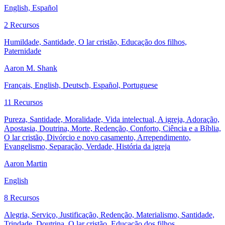
English, Español
2 Recursos
Humildade, Santidade, O lar cristão, Educação dos filhos,
Paternidade
Aaron M. Shank
Français, English, Deutsch, Español, Portuguese
11 Recursos
Pureza, Santidade, Moralidade, Vida intelectual, A igreja, Adoração,
Apostasia, Doutrina, Morte, Redenção, Conforto, Ciência e a Bíblia,
O lar cristão, Divórcio e novo casamento, Arrependimento,
Evangelismo, Separação, Verdade, História da igreja
Aaron Martin
English
8 Recursos
Alegria, Serviço, Justificação, Redenção, Materialismo, Santidade,
Trindade, Doutrina, O lar cristão, Educação dos filhos