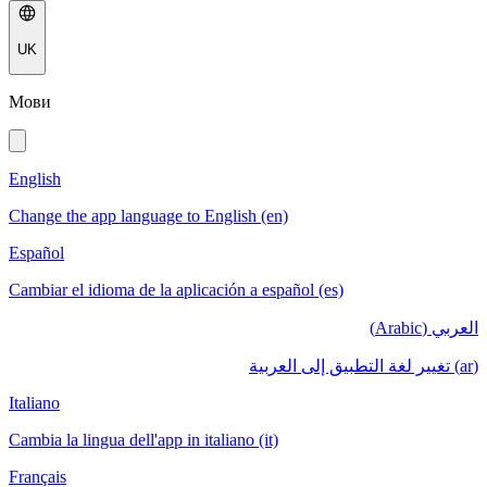
UK
Мови
English
Change the app language to English (en)
Español
Cambiar el idioma de la aplicación a español (es)
العربي (Arabic)
(ar) تغيير لغة التطبيق إلى العربية
Italiano
Cambia la lingua dell'app in italiano (it)
Français