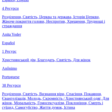
4 Ресурси
Розділення, Святість, Церква та держава, Історія Церкви,
Жіноче покриття голови, Неспротив, Хрещення, Труднощі і
страждання
Anita Yoder
Español
1 Ресурс
Християнський дім, Благодать, Святість, Для жінок
Anônimo
Portuguese
38 Ресурси
Розділення, Святість, Визнання віри, Спасіння, Покаяння,
Євангелізація, Молодь, Скромність / Християнський одяг, Для
жінок, Моральність, Гомосексуалізм, Поклоніння, Смерть і
суїцид, Самогубство, Життя думок, Істина