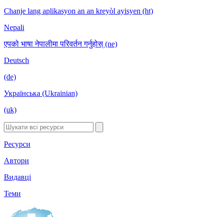
Chanje lang aplikasyon an an kreyòl ayisyen (ht)
Nepali
एपको भाषा नेपालीमा परिवर्तन गर्नुहोस् (ne)
Deutsch
(de)
Українська (Ukrainian)
(uk)
Ресурси
Автори
Видавці
Теми