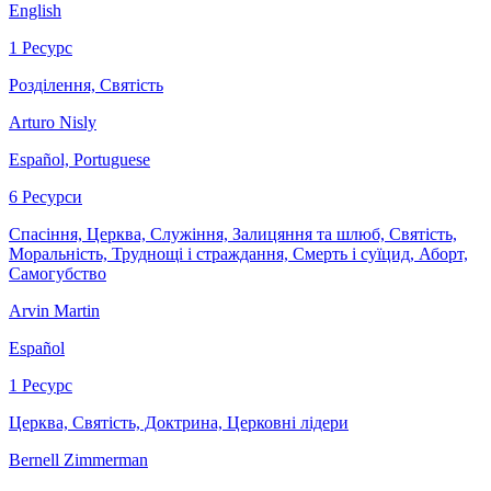
English
1 Ресурс
Розділення, Святість
Arturo Nisly
Español, Portuguese
6 Ресурси
Спасіння, Церква, Служіння, Залицяння та шлюб, Святість,
Моральність, Труднощі і страждання, Смерть і суїцид, Аборт,
Самогубство
Arvin Martin
Español
1 Ресурс
Церква, Святість, Доктрина, Церковні лідери
Bernell Zimmerman