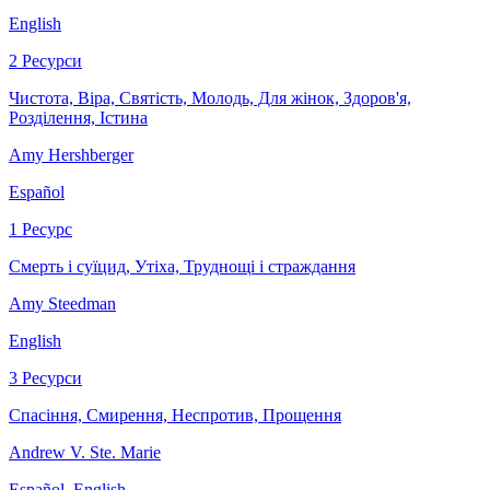
English
2 Ресурси
Чистота, Віра, Святість, Молодь, Для жінок, Здоров'я,
Розділення, Істина
Amy Hershberger
Español
1 Ресурс
Смерть і суїцид, Утіха, Труднощі і страждання
Amy Steedman
English
3 Ресурси
Спасіння, Смирення, Неспротив, Прощення
Andrew V. Ste. Marie
Español, English