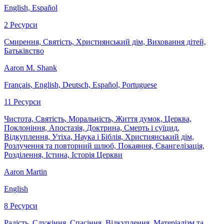
English, Español
2 Ресурси
Смирення, Святість, Християнський дім, Виховання дітей,
Батьківство
Aaron M. Shank
Français, English, Deutsch, Español, Portuguese
11 Ресурси
Чистота, Святість, Моральність, Життя думок, Церква,
Поклоніння, Апостазія, Доктрина, Смерть і суїцид,
Відкуплення, Утіха, Наука і Біблія, Християнський дім,
Розлучення та повторний шлюб, Покаяння, Євангелізація,
Розділення, Істина, Історія Церкви
Aaron Martin
English
8 Ресурси
Радість, Служіння, Спасіння, Відкуплення, Матеріалізм та