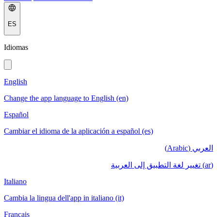
ES
Idiomas
English
Change the app language to English (en)
Español
Cambiar el idioma de la aplicación a español (es)
العربي (Arabic)
(ar) تغيير لغة التطبيق إلى العربية
Italiano
Cambia la lingua dell'app in italiano (it)
Français