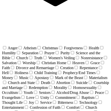
Anger
Atheism
Christmas
Forgiveness
Health
Humility
Separation
Prayer
Purity
Science and the
Bible
Church
Truth
Women's Veiling
Nonresistance
Salvation
Worship
Christian Home
Heaven
Grace
Faith
Divorce and Remarriage
Creation
Repentance
Hell
Holiness
Child Training
Prophecy/End Times
Money
Music
Apostasy
Mark of the Beast
Materialism
Church and State
Death
Abortion
Suicide
Courtship
and Marriage
Redemption
Morality
Homosexuality
Occultism
Youth
Seniors
Alcohol/Drug Abuse
Peace
Evangelism
Love
Unity
Commitment
Baptism
Thought Life
Joy
Service
Bitterness
Technology
Entertainment
Confession of Faith
Comfort
Church