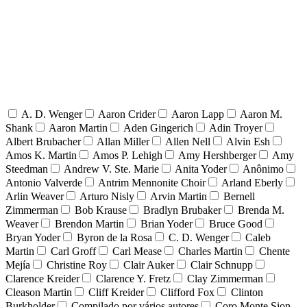
A. D. Wenger
Aaron Crider
Aaron Lapp
Aaron M.
Shank
Aaron Martin
Aden Gingerich
Adin Troyer
Albert Brubacher
Allan Miller
Allen Nell
Alvin Esh
Amos K. Martin
Amos P. Lehigh
Amy Hershberger
Amy
Steedman
Andrew V. Ste. Marie
Anita Yoder
Anônimo
Antonio Valverde
Antrim Mennonite Choir
Arland Eberly
Arlin Weaver
Arturo Nisly
Arvin Martin
Bernell
Zimmerman
Bob Krause
Bradlyn Brubaker
Brenda M.
Weaver
Brendon Martin
Brian Yoder
Bruce Good
Bryan Yoder
Byron de la Rosa
C. D. Wenger
Caleb
Martin
Carl Groff
Carl Mease
Charles Martin
Chente
Mejía
Christine Roy
Clair Auker
Clair Schnupp
Clarence Kreider
Clarence Y. Fretz
Clay Zimmerman
Cleason Martin
Cliff Kreider
Clifford Fox
Clinton
Burkholder
Compilado por vários autores
Coro Monte Sion