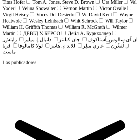
Titus Hofer
Tom A. Jones, Steve D. Brown
Ura Miller
Val
Yoder
Velina Showalter
Vernon Martin
Victor Ovalle
Virgil Heisey
Voces Del Desierto
W. David Kent
Wayne
Heatwole
Wesley Leinbach
Whit Schrock
Will Taylor
William H. Griffith Thomas
William R. McGrath
Wilmer
Martin
ДЕВІД У. БЕРСО
Дейл А. Буркхолдер
ان.آی.سالوس_آستاکوف
جان کبلنتز
دانيال إ. ميلير
رايتش ِ
ل لُفغْرِن
غاري ميلِر
للاند م. هاينز
لولا كامالوفا
ڤرنا
ماست
Los publicadores