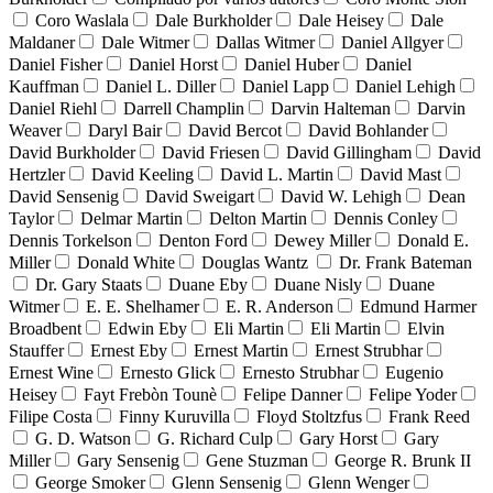
Coro Waslala
Dale Burkholder
Dale Heisey
Dale
Maldaner
Dale Witmer
Dallas Witmer
Daniel Allgyer
Daniel Fisher
Daniel Horst
Daniel Huber
Daniel
Kauffman
Daniel L. Diller
Daniel Lapp
Daniel Lehigh
Daniel Riehl
Darrell Champlin
Darvin Halteman
Darvin
Weaver
Daryl Bair
David Bercot
David Bohlander
David Burkholder
David Friesen
David Gillingham
David
Hertzler
David Keeling
David L. Martin
David Mast
David Sensenig
David Sweigart
David W. Lehigh
Dean
Taylor
Delmar Martin
Delton Martin
Dennis Conley
Dennis Torkelson
Denton Ford
Dewey Miller
Donald E.
Miller
Donald White
Douglas Wantz
Dr. Frank Bateman
Dr. Gary Staats
Duane Eby
Duane Nisly
Duane
Witmer
E. E. Shelhamer
E. R. Anderson
Edmund Harmer
Broadbent
Edwin Eby
Eli Martin
Eli Martin
Elvin
Stauffer
Ernest Eby
Ernest Martin
Ernest Strubhar
Ernest Wine
Ernesto Glick
Ernesto Strubhar
Eugenio
Heisey
Fayt Frebòn Tounè
Felipe Danner
Felipe Yoder
Filipe Costa
Finny Kuruvilla
Floyd Stoltzfus
Frank Reed
G. D. Watson
G. Richard Culp
Gary Horst
Gary
Miller
Gary Sensenig
Gene Stuzman
George R. Brunk II
George Smoker
Glenn Sensenig
Glenn Wenger