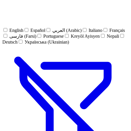
English
Español
العربي (Arabic)
Italiano
Français
فارسی (Farsi)
Portuguese
Kreyòl Ayisyen
Nepali
Deutsch
Українська (Ukrainian)