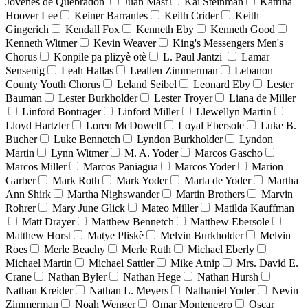
Jóvenes de Quebradón
Juan Mast
Kai Steinman
Katrina
Hoover Lee
Keiner Barrantes
Keith Crider
Keith
Gingerich
Kendall Fox
Kenneth Eby
Kenneth Good
Kenneth Witmer
Kevin Weaver
King's Messengers Men's
Chorus
Konpile pa plizyè otè
L. Paul Jantzi
Lamar
Sensenig
Leah Hallas
Leallen Zimmerman
Lebanon
County Youth Chorus
Leland Seibel
Leonard Eby
Lester
Bauman
Lester Burkholder
Lester Troyer
Liana de Miller
Linford Bontrager
Linford Miller
Llewellyn Martin
Lloyd Hartzler
Loren McDowell
Loyal Ebersole
Luke B.
Bucher
Luke Bennetch
Lyndon Burkholder
Lyndon
Martin
Lynn Witmer
M. A. Yoder
Marcos Gascho
Marcos Miller
Marcos Paniagua
Marcos Yoder
Marion
Garber
Mark Roth
Mark Yoder
Marta de Yoder
Martha
Ann Shirk
Martha Nighswander
Martin Brothers
Marvin
Rohrer
Mary June Glick
Mateo Miller
Matilda Kauffman
Matt Drayer
Matthew Bennetch
Matthew Ebersole
Matthew Horst
Matye Pliskè
Melvin Burkholder
Melvin
Roes
Merle Beachy
Merle Ruth
Michael Eberly
Michael Martin
Michael Sattler
Mike Atnip
Mrs. David E.
Crane
Nathan Byler
Nathan Hege
Nathan Hursh
Nathan Kreider
Nathan L. Meyers
Nathaniel Yoder
Nevin
Zimmerman
Noah Wenger
Omar Montenegro
Oscar