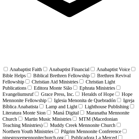
Anabaptist Faith
Anabaptist Financial
Anabaptist Voice
Bible Helps
Biblical Brethren Fellowship
Brethren Revival
Fellowship
Christian Aid Ministries
Christian Light
Publications
Editora Monte Sião
Ephrata Ministries
Evangeliumsruf
Grace Press, Inc.
Heralds of Hope
Hope
Mennonite Fellowship
Iglesia Menonita de Quebradón
Igreja
Bíblica Anabatista
Lamp and Light
Lighthouse Publishing
Literatura Monte Sion
Maná Digital
Maranatha Mennonite
Church
Martin Music Ministries
MTM (Macedonian
Teaching Ministries)
Muddy Creek Mennonite Church
Northern Youth Ministries
Pilgrim Mennonite Conference
pinegrovemennonitechurch.org
Publicadora La Merced