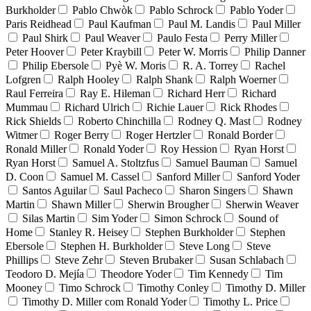
Burkholder
Pablo Chwòk
Pablo Schrock
Pablo Yoder
Paris Reidhead
Paul Kaufman
Paul M. Landis
Paul Miller
Paul Shirk
Paul Weaver
Paulo Festa
Perry Miller
Peter Hoover
Peter Kraybill
Peter W. Morris
Philip Danner
Philip Ebersole
Pyè W. Moris
R. A. Torrey
Rachel
Lofgren
Ralph Hooley
Ralph Shank
Ralph Woerner
Raul Ferreira
Ray E. Hileman
Richard Herr
Richard
Mummau
Richard Ulrich
Richie Lauer
Rick Rhodes
Rick Shields
Roberto Chinchilla
Rodney Q. Mast
Rodney
Witmer
Roger Berry
Roger Hertzler
Ronald Border
Ronald Miller
Ronald Yoder
Roy Hession
Ryan Horst
Ryan Horst
Samuel A. Stoltzfus
Samuel Bauman
Samuel
D. Coon
Samuel M. Cassel
Sanford Miller
Sanford Yoder
Santos Aguilar
Saul Pacheco
Sharon Singers
Shawn
Martin
Shawn Miller
Sherwin Brougher
Sherwin Weaver
Silas Martin
Sim Yoder
Simon Schrock
Sound of
Home
Stanley R. Heisey
Stephen Burkholder
Stephen
Ebersole
Stephen H. Burkholder
Steve Long
Steve
Phillips
Steve Zehr
Steven Brubaker
Susan Schlabach
Teodoro D. Mejía
Theodore Yoder
Tim Kennedy
Tim
Mooney
Timo Schrock
Timothy Conley
Timothy D. Miller
Timothy D. Miller com Ronald Yoder
Timothy L. Price