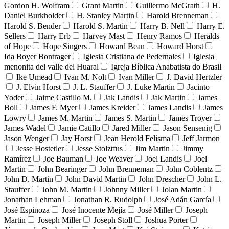
Gordon H. Wolfram
Grant Martin
Guillermo McGrath
H.
Daniel Burkholder
H. Stanley Martin
Harold Brenneman
Harold S. Bender
Harold S. Martin
Harry B. Nell
Harry E.
Sellers
Harry Erb
Harvey Mast
Henry Ramos
Heralds
of Hope
Hope Singers
Howard Bean
Howard Horst
Ida Boyer Bontrager
Iglesia Cristiana de Pedernales
Iglesia
menonita del valle del Huaral
Igreja Bíblica Anabatista do Brasil
Ike Umead
Ivan M. Nolt
Ivan Miller
J. David Hertzler
J. Elvin Horst
J. L. Stauffer
J. Luke Martin
Jacinto
Yoder
Jaime Castillo M.
Jak Landis
Jak Martin
James
Boll
James F. Myer
James Kreider
James Landis
James
Lowry
James M. Martin
James S. Martin
James Troyer
James Wadel
Jamie Catillo
Jared Miller
Jason Sensenig
Jason Wenger
Jay Horst
Jean Herold Felisma
Jeff Jarmon
Jesse Hostetler
Jesse Stolztfus
Jim Martin
Jimmy
Ramírez
Joe Bauman
Joe Weaver
Joel Landis
Joel
Martin
John Bearinger
John Brenneman
John Coblentz
John D. Martin
John David Martin
John Drescher
John L.
Stauffer
John M. Martin
Johnny Miller
Jolan Martin
Jonathan Lehman
Jonathan R. Rudolph
José Adán García
José Espinoza
José Inocente Mejía
José Miller
Joseph
Martin
Joseph Miller
Joseph Stoll
Joshua Porter