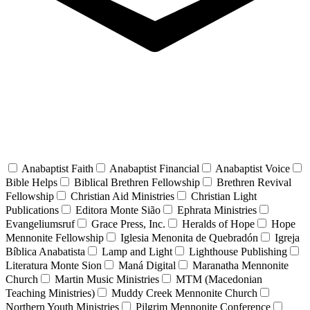
Anabaptist Faith
Anabaptist Financial
Anabaptist Voice
Bible Helps
Biblical Brethren Fellowship
Brethren Revival
Fellowship
Christian Aid Ministries
Christian Light
Publications
Editora Monte Sião
Ephrata Ministries
Evangeliumsruf
Grace Press, Inc.
Heralds of Hope
Hope
Mennonite Fellowship
Iglesia Menonita de Quebradón
Igreja
Bíblica Anabatista
Lamp and Light
Lighthouse Publishing
Literatura Monte Sion
Maná Digital
Maranatha Mennonite
Church
Martin Music Ministries
MTM (Macedonian
Teaching Ministries)
Muddy Creek Mennonite Church
Northern Youth Ministries
Pilgrim Mennonite Conference