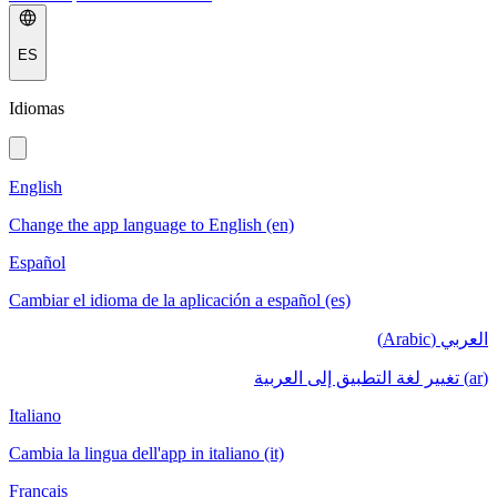
ES
Idiomas
English
Change the app language to English (en)
Español
Cambiar el idioma de la aplicación a español (es)
العربي (Arabic)
(ar) تغيير لغة التطبيق إلى العربية
Italiano
Cambia la lingua dell'app in italiano (it)
Français