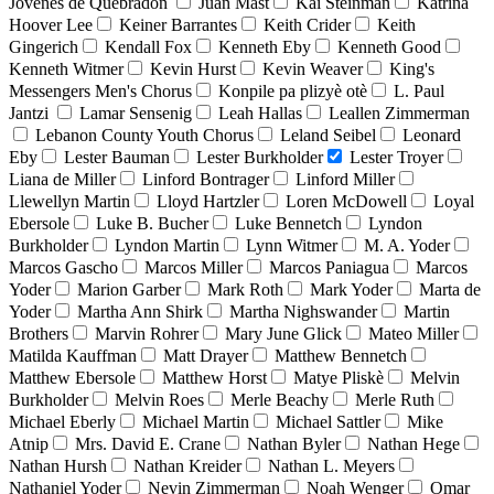
Jóvenes de Quebradón
Juan Mast
Kai Steinman
Katrina
Hoover Lee
Keiner Barrantes
Keith Crider
Keith
Gingerich
Kendall Fox
Kenneth Eby
Kenneth Good
Kenneth Witmer
Kevin Hurst
Kevin Weaver
King's
Messengers Men's Chorus
Konpile pa plizyè otè
L. Paul
Jantzi
Lamar Sensenig
Leah Hallas
Leallen Zimmerman
Lebanon County Youth Chorus
Leland Seibel
Leonard
Eby
Lester Bauman
Lester Burkholder
Lester Troyer
Liana de Miller
Linford Bontrager
Linford Miller
Llewellyn Martin
Lloyd Hartzler
Loren McDowell
Loyal
Ebersole
Luke B. Bucher
Luke Bennetch
Lyndon
Burkholder
Lyndon Martin
Lynn Witmer
M. A. Yoder
Marcos Gascho
Marcos Miller
Marcos Paniagua
Marcos
Yoder
Marion Garber
Mark Roth
Mark Yoder
Marta de
Yoder
Martha Ann Shirk
Martha Nighswander
Martin
Brothers
Marvin Rohrer
Mary June Glick
Mateo Miller
Matilda Kauffman
Matt Drayer
Matthew Bennetch
Matthew Ebersole
Matthew Horst
Matye Pliskè
Melvin
Burkholder
Melvin Roes
Merle Beachy
Merle Ruth
Michael Eberly
Michael Martin
Michael Sattler
Mike
Atnip
Mrs. David E. Crane
Nathan Byler
Nathan Hege
Nathan Hursh
Nathan Kreider
Nathan L. Meyers
Nathaniel Yoder
Nevin Zimmerman
Noah Wenger
Omar