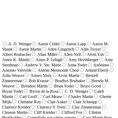
A. D. Wenger
Aaron Crider
Aaron Lapp
Aaron M.
Shank
Aaron Martin
Aden Gingerich
Adin Troyer
Albert Brubacher
Allan Miller
Allen Nell
Alvin Esh
Amos K. Martin
Amos P. Lehigh
Amy Hershberger
Amy
Steedman
Andrew V. Ste. Marie
Anita Yoder
Anônimo
Antonio Valverde
Antrim Mennonite Choir
Arland Eberly
Arlin Weaver
Arturo Nisly
Arvin Martin
Bernell
Zimmerman
Bob Krause
Bradlyn Brubaker
Brenda M.
Weaver
Brendon Martin
Brian Yoder
Bruce Good
Bryan Yoder
Byron de la Rosa
C. D. Wenger
Caleb
Martin
Carl Groff
Carl Mease
Charles Martin
Chente
Mejía
Christine Roy
Clair Auker
Clair Schnupp
Clarence Kreider
Clarence Y. Fretz
Clay Zimmerman
Cleason Martin
Cliff Kreider
Clifford Fox
Clinton
Burkholder
Compilado por vários autores
Coro Monte Sion