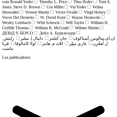
com Ronald Yoder
Timothy L. Price
Titus Hofer
Tom A.
Jones, Steve D. Brown
Ura Miller
Val Yoder
Velina
Showalter
Vernon Martin
Victor Ovalle
Virgil Heisey
Voces Del Desierto
W. David Kent
Wayne Heatwole
Wesley Leinbach
Whit Schrock
Will Taylor
William H.
Griffith Thomas
William R. McGrath
Wilmer Martin
ДЕВІД У. БЕРСО
Дейл А. Буркхолдер
ان.آی.سالوس_آستاکوف
جان کبلنتز
دانيال إ. ميلير
رايتش ِ
ل لُفغْرِن
غاري ميلِر
للاند م. هاينز
لولا كامالوفا
ڤرنا
ماست
Los publicadores