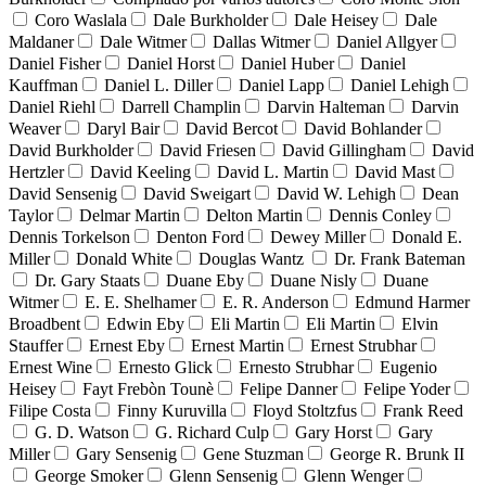
Coro Waslala
Dale Burkholder
Dale Heisey
Dale
Maldaner
Dale Witmer
Dallas Witmer
Daniel Allgyer
Daniel Fisher
Daniel Horst
Daniel Huber
Daniel
Kauffman
Daniel L. Diller
Daniel Lapp
Daniel Lehigh
Daniel Riehl
Darrell Champlin
Darvin Halteman
Darvin
Weaver
Daryl Bair
David Bercot
David Bohlander
David Burkholder
David Friesen
David Gillingham
David
Hertzler
David Keeling
David L. Martin
David Mast
David Sensenig
David Sweigart
David W. Lehigh
Dean
Taylor
Delmar Martin
Delton Martin
Dennis Conley
Dennis Torkelson
Denton Ford
Dewey Miller
Donald E.
Miller
Donald White
Douglas Wantz
Dr. Frank Bateman
Dr. Gary Staats
Duane Eby
Duane Nisly
Duane
Witmer
E. E. Shelhamer
E. R. Anderson
Edmund Harmer
Broadbent
Edwin Eby
Eli Martin
Eli Martin
Elvin
Stauffer
Ernest Eby
Ernest Martin
Ernest Strubhar
Ernest Wine
Ernesto Glick
Ernesto Strubhar
Eugenio
Heisey
Fayt Frebòn Tounè
Felipe Danner
Felipe Yoder
Filipe Costa
Finny Kuruvilla
Floyd Stoltzfus
Frank Reed
G. D. Watson
G. Richard Culp
Gary Horst
Gary
Miller
Gary Sensenig
Gene Stuzman
George R. Brunk II
George Smoker
Glenn Sensenig
Glenn Wenger