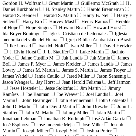
Gordon H. Wolfram
Grant Martin
Guillermo McGrath
H.
Daniel Burkholder
H. Stanley Martin
Harold Brenneman
Harold S. Bender
Harold S. Martin
Harry B. Nell
Harry E.
Sellers
Harry Erb
Harvey Mast
Henry Ramos
Heralds
of Hope
Hope Singers
Howard Bean
Howard Horst
Ida Boyer Bontrager
Iglesia Cristiana de Pedernales
Iglesia
menonita del valle del Huaral
Igreja Bíblica Anabatista do Brasil
Ike Umead
Ivan M. Nolt
Ivan Miller
J. David Hertzler
J. Elvin Horst
J. L. Stauffer
J. Luke Martin
Jacinto
Yoder
Jaime Castillo M.
Jak Landis
Jak Martin
James
Boll
James F. Myer
James Kreider
James Landis
James
Lowry
James M. Martin
James S. Martin
James Troyer
James Wadel
Jamie Catillo
Jared Miller
Jason Sensenig
Jason Wenger
Jay Horst
Jean Herold Felisma
Jeff Jarmon
Jesse Hostetler
Jesse Stolztfus
Jim Martin
Jimmy
Ramírez
Joe Bauman
Joe Weaver
Joel Landis
Joel
Martin
John Bearinger
John Brenneman
John Coblentz
John D. Martin
John David Martin
John Drescher
John L.
Stauffer
John M. Martin
Johnny Miller
Jolan Martin
Jonathan Lehman
Jonathan R. Rudolph
José Adán García
José Espinoza
José Inocente Mejía
José Miller
Joseph
Martin
Joseph Miller
Joseph Stoll
Joshua Porter