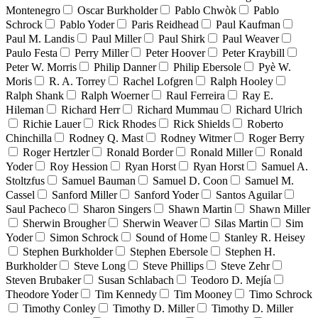
Montenegro
Oscar Burkholder
Pablo Chwòk
Pablo
Schrock
Pablo Yoder
Paris Reidhead
Paul Kaufman
Paul M. Landis
Paul Miller
Paul Shirk
Paul Weaver
Paulo Festa
Perry Miller
Peter Hoover
Peter Kraybill
Peter W. Morris
Philip Danner
Philip Ebersole
Pyè W.
Moris
R. A. Torrey
Rachel Lofgren
Ralph Hooley
Ralph Shank
Ralph Woerner
Raul Ferreira
Ray E.
Hileman
Richard Herr
Richard Mummau
Richard Ulrich
Richie Lauer
Rick Rhodes
Rick Shields
Roberto
Chinchilla
Rodney Q. Mast
Rodney Witmer
Roger Berry
Roger Hertzler
Ronald Border
Ronald Miller
Ronald
Yoder
Roy Hession
Ryan Horst
Ryan Horst
Samuel A.
Stoltzfus
Samuel Bauman
Samuel D. Coon
Samuel M.
Cassel
Sanford Miller
Sanford Yoder
Santos Aguilar
Saul Pacheco
Sharon Singers
Shawn Martin
Shawn Miller
Sherwin Brougher
Sherwin Weaver
Silas Martin
Sim
Yoder
Simon Schrock
Sound of Home
Stanley R. Heisey
Stephen Burkholder
Stephen Ebersole
Stephen H.
Burkholder
Steve Long
Steve Phillips
Steve Zehr
Steven Brubaker
Susan Schlabach
Teodoro D. Mejía
Theodore Yoder
Tim Kennedy
Tim Mooney
Timo Schrock
Timothy Conley
Timothy D. Miller
Timothy D. Miller