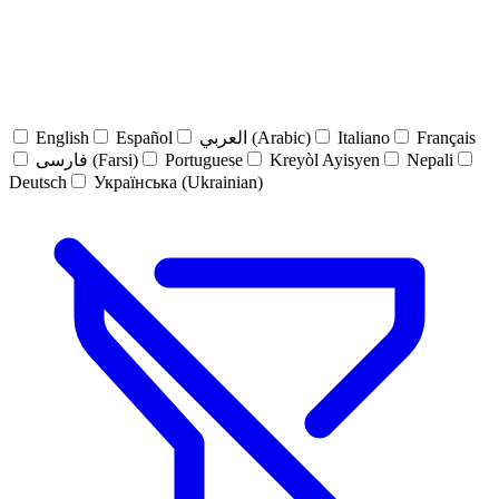
English
Español
العربي (Arabic)
Italiano
Français
فارسی (Farsi)
Portuguese
Kreyòl Ayisyen
Nepali
Deutsch
Українська (Ukrainian)