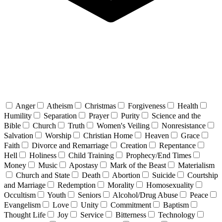
Anger
Atheism
Christmas
Forgiveness
Health
Humility
Separation
Prayer
Purity
Science and the
Bible
Church
Truth
Women's Veiling
Nonresistance
Salvation
Worship
Christian Home
Heaven
Grace
Faith
Divorce and Remarriage
Creation
Repentance
Hell
Holiness
Child Training
Prophecy/End Times
Money
Music
Apostasy
Mark of the Beast
Materialism
Church and State
Death
Abortion
Suicide
Courtship
and Marriage
Redemption
Morality
Homosexuality
Occultism
Youth
Seniors
Alcohol/Drug Abuse
Peace
Evangelism
Love
Unity
Commitment
Baptism
Thought Life
Joy
Service
Bitterness
Technology