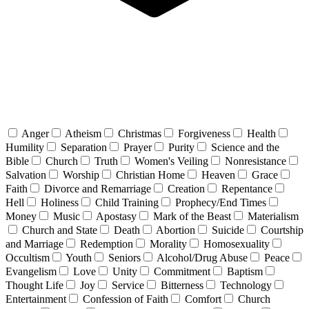
Anger
Atheism
Christmas
Forgiveness
Health
Humility
Separation
Prayer
Purity
Science and the
Bible
Church
Truth
Women's Veiling
Nonresistance
Salvation
Worship
Christian Home
Heaven
Grace
Faith
Divorce and Remarriage
Creation
Repentance
Hell
Holiness
Child Training
Prophecy/End Times
Money
Music
Apostasy
Mark of the Beast
Materialism
Church and State
Death
Abortion
Suicide
Courtship
and Marriage
Redemption
Morality
Homosexuality
Occultism
Youth
Seniors
Alcohol/Drug Abuse
Peace
Evangelism
Love
Unity
Commitment
Baptism
Thought Life
Joy
Service
Bitterness
Technology
Entertainment
Confession of Faith
Comfort
Church