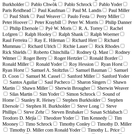
Burkholder
Pablo Chwòk
Pablo Schrock
Pablo Yoder
Paris Reidhead
Paul Kaufman
Paul M. Landis
Paul Miller
Paul Shirk
Paul Weaver
Paulo Festa
Perry Miller
Peter Hoover
Peter Kraybill
Peter W. Morris
Philip Danner
Philip Ebersole
Pyè W. Moris
R. A. Torrey
Rachel
Lofgren
Ralph Hooley
Ralph Shank
Ralph Woerner
Raul Ferreira
Ray E. Hileman
Richard Herr
Richard
Mummau
Richard Ulrich
Richie Lauer
Rick Rhodes
Rick Shields
Roberto Chinchilla
Rodney Q. Mast
Rodney
Witmer
Roger Berry
Roger Hertzler
Ronald Border
Ronald Miller
Ronald Yoder
Roy Hession
Ryan Horst
Ryan Horst
Samuel A. Stoltzfus
Samuel Bauman
Samuel
D. Coon
Samuel M. Cassel
Sanford Miller
Sanford Yoder
Santos Aguilar
Saul Pacheco
Sharon Singers
Shawn
Martin
Shawn Miller
Sherwin Brougher
Sherwin Weaver
Silas Martin
Sim Yoder
Simon Schrock
Sound of
Home
Stanley R. Heisey
Stephen Burkholder
Stephen
Ebersole
Stephen H. Burkholder
Steve Long
Steve
Phillips
Steve Zehr
Steven Brubaker
Susan Schlabach
Teodoro D. Mejía
Theodore Yoder
Tim Kennedy
Tim
Mooney
Timo Schrock
Timothy Conley
Timothy D. Miller
Timothy D. Miller com Ronald Yoder
Timothy L. Price