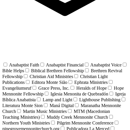
Anabaptist Faith
Anabaptist Financial
Anabaptist Voice
Bible Helps
Biblical Brethren Fellowship
Brethren Revival
Fellowship
Christian Aid Ministries
Christian Light
Publications
Editora Monte Sião
Ephrata Ministries
Evangeliumsruf
Grace Press, Inc.
Heralds of Hope
Hope
Mennonite Fellowship
Iglesia Menonita de Quebradón
Igreja
Bíblica Anabatista
Lamp and Light
Lighthouse Publishing
Literatura Monte Sion
Maná Digital
Maranatha Mennonite
Church
Martin Music Ministries
MTM (Macedonian
Teaching Ministries)
Muddy Creek Mennonite Church
Northern Youth Ministries
Pilgrim Mennonite Conference
pinegrovemennonitechurch.org
Publicadora La Merced