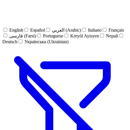
English
Español
العربي (Arabic)
Italiano
Français
فارسی (Farsi)
Portuguese
Kreyòl Ayisyen
Nepali
Deutsch
Українська (Ukrainian)