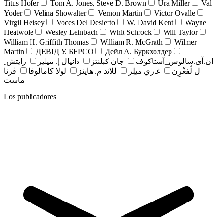
Titus Hofer
Tom A. Jones, Steve D. Brown
Ura Miller
Val
Yoder
Velina Showalter
Vernon Martin
Victor Ovalle
Virgil Heisey
Voces Del Desierto
W. David Kent
Wayne
Heatwole
Wesley Leinbach
Whit Schrock
Will Taylor
William H. Griffith Thomas
William R. McGrath
Wilmer
Martin
ДЕВІД У. БЕРСО
Дейл А. Буркхолдер
ان.آی.سالوس_آستاکوف
جان کبلنتز
دانيال إ. ميلير
رايتش ِ
ل لُفغْرِن
غاري ميلِر
للاند م. هاينز
لولا كامالوفا
ڤرنا
ماست
Los publicadores