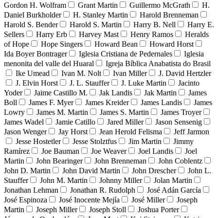
Gordon H. Wolfram
Grant Martin
Guillermo McGrath
H.
Daniel Burkholder
H. Stanley Martin
Harold Brenneman
Harold S. Bender
Harold S. Martin
Harry B. Nell
Harry E.
Sellers
Harry Erb
Harvey Mast
Henry Ramos
Heralds
of Hope
Hope Singers
Howard Bean
Howard Horst
Ida Boyer Bontrager
Iglesia Cristiana de Pedernales
Iglesia
menonita del valle del Huaral
Igreja Bíblica Anabatista do Brasil
Ike Umead
Ivan M. Nolt
Ivan Miller
J. David Hertzler
J. Elvin Horst
J. L. Stauffer
J. Luke Martin
Jacinto
Yoder
Jaime Castillo M.
Jak Landis
Jak Martin
James
Boll
James F. Myer
James Kreider
James Landis
James
Lowry
James M. Martin
James S. Martin
James Troyer
James Wadel
Jamie Catillo
Jared Miller
Jason Sensenig
Jason Wenger
Jay Horst
Jean Herold Felisma
Jeff Jarmon
Jesse Hostetler
Jesse Stolztfus
Jim Martin
Jimmy
Ramírez
Joe Bauman
Joe Weaver
Joel Landis
Joel
Martin
John Bearinger
John Brenneman
John Coblentz
John D. Martin
John David Martin
John Drescher
John L.
Stauffer
John M. Martin
Johnny Miller
Jolan Martin
Jonathan Lehman
Jonathan R. Rudolph
José Adán García
José Espinoza
José Inocente Mejía
José Miller
Joseph
Martin
Joseph Miller
Joseph Stoll
Joshua Porter