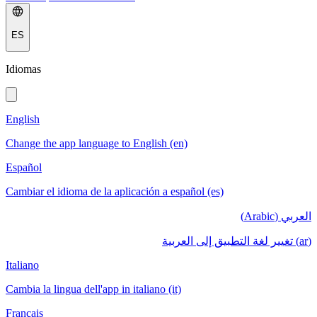
ES
Idiomas
English
Change the app language to English (en)
Español
Cambiar el idioma de la aplicación a español (es)
العربي (Arabic)
(ar) تغيير لغة التطبيق إلى العربية
Italiano
Cambia la lingua dell'app in italiano (it)
Français