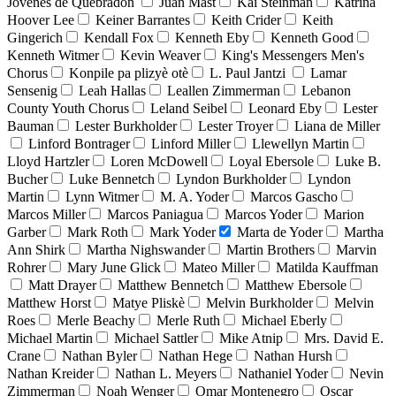
Jóvenes de Quebradón
Juan Mast
Kai Steinman
Katrina
Hoover Lee
Keiner Barrantes
Keith Crider
Keith
Gingerich
Kendall Fox
Kenneth Eby
Kenneth Good
Kenneth Witmer
Kevin Weaver
King's Messengers Men's
Chorus
Konpile pa plizyè otè
L. Paul Jantzi
Lamar
Sensenig
Leah Hallas
Leallen Zimmerman
Lebanon
County Youth Chorus
Leland Seibel
Leonard Eby
Lester
Bauman
Lester Burkholder
Lester Troyer
Liana de Miller
Linford Bontrager
Linford Miller
Llewellyn Martin
Lloyd Hartzler
Loren McDowell
Loyal Ebersole
Luke B.
Bucher
Luke Bennetch
Lyndon Burkholder
Lyndon
Martin
Lynn Witmer
M. A. Yoder
Marcos Gascho
Marcos Miller
Marcos Paniagua
Marcos Yoder
Marion
Garber
Mark Roth
Mark Yoder
Marta de Yoder
Martha
Ann Shirk
Martha Nighswander
Martin Brothers
Marvin
Rohrer
Mary June Glick
Mateo Miller
Matilda Kauffman
Matt Drayer
Matthew Bennetch
Matthew Ebersole
Matthew Horst
Matye Pliskè
Melvin Burkholder
Melvin
Roes
Merle Beachy
Merle Ruth
Michael Eberly
Michael Martin
Michael Sattler
Mike Atnip
Mrs. David E.
Crane
Nathan Byler
Nathan Hege
Nathan Hursh
Nathan Kreider
Nathan L. Meyers
Nathaniel Yoder
Nevin
Zimmerman
Noah Wenger
Omar Montenegro
Oscar