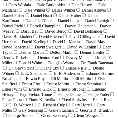
Coro Waslala
Dale Burkholder
Dale Heisey
Dale
Maldaner
Dale Witmer
Dallas Witmer
Daniel Allgyer
Daniel Fisher
Daniel Horst
Daniel Huber
Daniel
Kauffman
Daniel L. Diller
Daniel Lapp
Daniel Lehigh
Daniel Riehl
Darrell Champlin
Darvin Halteman
Darvin
Weaver
Daryl Bair
David Bercot
David Bohlander
David Burkholder
David Friesen
David Gillingham
David
Hertzler
David Keeling
David L. Martin
David Mast
David Sensenig
David Sweigart
David W. Lehigh
Dean
Taylor
Delmar Martin
Delton Martin
Dennis Conley
Dennis Torkelson
Denton Ford
Dewey Miller
Donald E.
Miller
Donald White
Douglas Wantz
Dr. Frank Bateman
Dr. Gary Staats
Duane Eby
Duane Nisly
Duane
Witmer
E. E. Shelhamer
E. R. Anderson
Edmund Harmer
Broadbent
Edwin Eby
Eli Martin
Eli Martin
Elvin
Stauffer
Ernest Eby
Ernest Martin
Ernest Strubhar
Ernest Wine
Ernesto Glick
Ernesto Strubhar
Eugenio
Heisey
Fayt Frebòn Tounè
Felipe Danner
Felipe Yoder
Filipe Costa
Finny Kuruvilla
Floyd Stoltzfus
Frank Reed
G. D. Watson
G. Richard Culp
Gary Horst
Gary
Miller
Gary Sensenig
Gene Stuzman
George R. Brunk II
George Smoker
Glenn Sensenig
Glenn Wenger