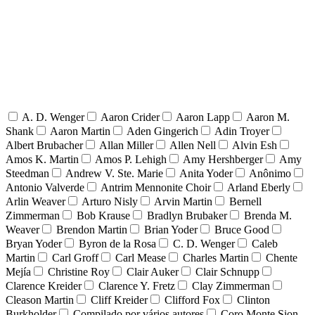
A. D. Wenger
Aaron Crider
Aaron Lapp
Aaron M.
Shank
Aaron Martin
Aden Gingerich
Adin Troyer
Albert Brubacher
Allan Miller
Allen Nell
Alvin Esh
Amos K. Martin
Amos P. Lehigh
Amy Hershberger
Amy
Steedman
Andrew V. Ste. Marie
Anita Yoder
Anônimo
Antonio Valverde
Antrim Mennonite Choir
Arland Eberly
Arlin Weaver
Arturo Nisly
Arvin Martin
Bernell
Zimmerman
Bob Krause
Bradlyn Brubaker
Brenda M.
Weaver
Brendon Martin
Brian Yoder
Bruce Good
Bryan Yoder
Byron de la Rosa
C. D. Wenger
Caleb
Martin
Carl Groff
Carl Mease
Charles Martin
Chente
Mejía
Christine Roy
Clair Auker
Clair Schnupp
Clarence Kreider
Clarence Y. Fretz
Clay Zimmerman
Cleason Martin
Cliff Kreider
Clifford Fox
Clinton
Burkholder
Compilado por vários autores
Coro Monte Sion