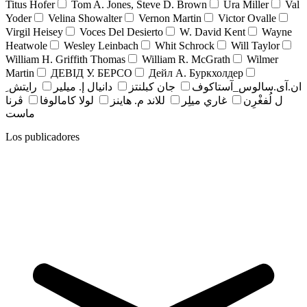
Titus Hofer
Tom A. Jones, Steve D. Brown
Ura Miller
Val
Yoder
Velina Showalter
Vernon Martin
Victor Ovalle
Virgil Heisey
Voces Del Desierto
W. David Kent
Wayne
Heatwole
Wesley Leinbach
Whit Schrock
Will Taylor
William H. Griffith Thomas
William R. McGrath
Wilmer
Martin
ДЕВІД У. БЕРСО
Дейл А. Буркхолдер
ان.آی.سالوس_آستاکوف
جان کبلنتز
دانيال إ. ميلير
رايتش ِ
ل لُفغْرِن
غاري ميلِر
للاند م. هاينز
لولا كامالوفا
ڤرنا
ماست
Los publicadores