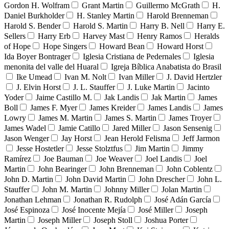
Gordon H. Wolfram
Grant Martin
Guillermo McGrath
H.
Daniel Burkholder
H. Stanley Martin
Harold Brenneman
Harold S. Bender
Harold S. Martin
Harry B. Nell
Harry E.
Sellers
Harry Erb
Harvey Mast
Henry Ramos
Heralds
of Hope
Hope Singers
Howard Bean
Howard Horst
Ida Boyer Bontrager
Iglesia Cristiana de Pedernales
Iglesia
menonita del valle del Huaral
Igreja Bíblica Anabatista do Brasil
Ike Umead
Ivan M. Nolt
Ivan Miller
J. David Hertzler
J. Elvin Horst
J. L. Stauffer
J. Luke Martin
Jacinto
Yoder
Jaime Castillo M.
Jak Landis
Jak Martin
James
Boll
James F. Myer
James Kreider
James Landis
James
Lowry
James M. Martin
James S. Martin
James Troyer
James Wadel
Jamie Catillo
Jared Miller
Jason Sensenig
Jason Wenger
Jay Horst
Jean Herold Felisma
Jeff Jarmon
Jesse Hostetler
Jesse Stolztfus
Jim Martin
Jimmy
Ramírez
Joe Bauman
Joe Weaver
Joel Landis
Joel
Martin
John Bearinger
John Brenneman
John Coblentz
John D. Martin
John David Martin
John Drescher
John L.
Stauffer
John M. Martin
Johnny Miller
Jolan Martin
Jonathan Lehman
Jonathan R. Rudolph
José Adán García
José Espinoza
José Inocente Mejía
José Miller
Joseph
Martin
Joseph Miller
Joseph Stoll
Joshua Porter