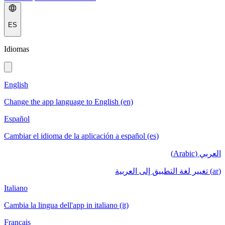
ES
Idiomas
English
Change the app language to English (en)
Español
Cambiar el idioma de la aplicación a español (es)
العربي (Arabic)
(ar) تغيير لغة التطبيق إلى العربية
Italiano
Cambia la lingua dell'app in italiano (it)
Français