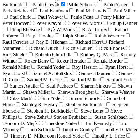
Burkholder
Pablo Chwòk
Pablo Schrock
Pablo Yoder
Paris Reidhead
Paul Kaufman
Paul M. Landis
Paul Miller
Paul Shirk
Paul Weaver
Paulo Festa
Perry Miller
Peter Hoover
Peter Kraybill
Peter W. Morris
Philip Danner
Philip Ebersole
Pyè W. Moris
R. A. Torrey
Rachel
Lofgren
Ralph Hooley
Ralph Shank
Ralph Woerner
Raul Ferreira
Ray E. Hileman
Richard Herr
Richard
Mummau
Richard Ulrich
Richie Lauer
Rick Rhodes
Rick Shields
Roberto Chinchilla
Rodney Q. Mast
Rodney
Witmer
Roger Berry
Roger Hertzler
Ronald Border
Ronald Miller
Ronald Yoder
Roy Hession
Ryan Horst
Ryan Horst
Samuel A. Stoltzfus
Samuel Bauman
Samuel
D. Coon
Samuel M. Cassel
Sanford Miller
Sanford Yoder
Santos Aguilar
Saul Pacheco
Sharon Singers
Shawn
Martin
Shawn Miller
Sherwin Brougher
Sherwin Weaver
Silas Martin
Sim Yoder
Simon Schrock
Sound of
Home
Stanley R. Heisey
Stephen Burkholder
Stephen
Ebersole
Stephen H. Burkholder
Steve Long
Steve
Phillips
Steve Zehr
Steven Brubaker
Susan Schlabach
Teodoro D. Mejía
Theodore Yoder
Tim Kennedy
Tim
Mooney
Timo Schrock
Timothy Conley
Timothy D. Miller
Timothy D. Miller com Ronald Yoder
Timothy L. Price