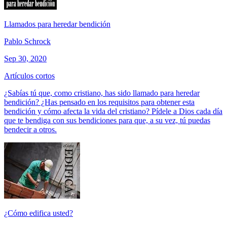
Llamados para heredar bendición
Pablo Schrock
Sep 30, 2020
Artículos cortos
¿Sabías tú que, como cristiano, has sido llamado para heredar
bendición? ¿Has pensado en los requisitos para obtener esta
bendición y cómo afecta la vida del cristiano? Pídele a Dios cada día
que te bendiga con sus bendiciones para que, a su vez, tú puedas
bendecir a otros.
¿Cómo edifica usted?