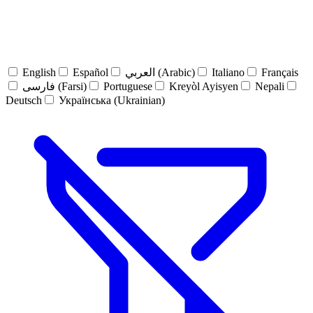
English
Español
العربي (Arabic)
Italiano
Français
فارسی (Farsi)
Portuguese
Kreyòl Ayisyen
Nepali
Deutsch
Українська (Ukrainian)