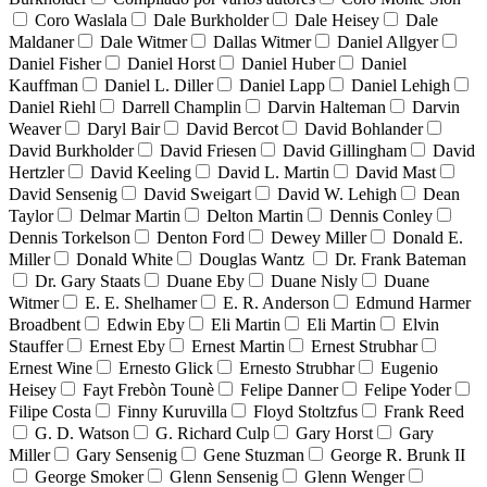
Coro Waslala
Dale Burkholder
Dale Heisey
Dale
Maldaner
Dale Witmer
Dallas Witmer
Daniel Allgyer
Daniel Fisher
Daniel Horst
Daniel Huber
Daniel
Kauffman
Daniel L. Diller
Daniel Lapp
Daniel Lehigh
Daniel Riehl
Darrell Champlin
Darvin Halteman
Darvin
Weaver
Daryl Bair
David Bercot
David Bohlander
David Burkholder
David Friesen
David Gillingham
David
Hertzler
David Keeling
David L. Martin
David Mast
David Sensenig
David Sweigart
David W. Lehigh
Dean
Taylor
Delmar Martin
Delton Martin
Dennis Conley
Dennis Torkelson
Denton Ford
Dewey Miller
Donald E.
Miller
Donald White
Douglas Wantz
Dr. Frank Bateman
Dr. Gary Staats
Duane Eby
Duane Nisly
Duane
Witmer
E. E. Shelhamer
E. R. Anderson
Edmund Harmer
Broadbent
Edwin Eby
Eli Martin
Eli Martin
Elvin
Stauffer
Ernest Eby
Ernest Martin
Ernest Strubhar
Ernest Wine
Ernesto Glick
Ernesto Strubhar
Eugenio
Heisey
Fayt Frebòn Tounè
Felipe Danner
Felipe Yoder
Filipe Costa
Finny Kuruvilla
Floyd Stoltzfus
Frank Reed
G. D. Watson
G. Richard Culp
Gary Horst
Gary
Miller
Gary Sensenig
Gene Stuzman
George R. Brunk II
George Smoker
Glenn Sensenig
Glenn Wenger