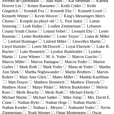
Jóvenes de Quebradón
Juan Mast
Kai Steinman
Katrina
Hoover Lee
Keiner Barrantes
Keith Crider
Keith
Gingerich
Kendall Fox
Kenneth Eby
Kenneth Good
Kenneth Witmer
Kevin Weaver
King's Messengers Men's
Chorus
Konpile pa plizyè otè
L. Paul Jantzi
Lamar
Sensenig
Leah Hallas
Leallen Zimmerman
Lebanon
County Youth Chorus
Leland Seibel
Leonard Eby
Lester
Bauman
Lester Burkholder
Lester Troyer
Liana de Miller
Linford Bontrager
Linford Miller
Llewellyn Martin
Lloyd Hartzler
Loren McDowell
Loyal Ebersole
Luke B.
Bucher
Luke Bennetch
Lyndon Burkholder
Lyndon
Martin
Lynn Witmer
M. A. Yoder
Marcos Gascho
Marcos Miller
Marcos Paniagua
Marcos Yoder
Marion
Garber
Mark Roth
Mark Yoder
Marta de Yoder
Martha
Ann Shirk
Martha Nighswander
Martin Brothers
Marvin
Rohrer
Mary June Glick
Mateo Miller
Matilda Kauffman
Matt Drayer
Matthew Bennetch
Matthew Ebersole
Matthew Horst
Matye Pliskè
Melvin Burkholder
Melvin
Roes
Merle Beachy
Merle Ruth
Michael Eberly
Michael Martin
Michael Sattler
Mike Atnip
Mrs. David E.
Crane
Nathan Byler
Nathan Hege
Nathan Hursh
Nathan Kreider
Nathan L. Meyers
Nathaniel Yoder
Nevin
Zimmerman
Noah Wenger
Omar Montenegro
Oscar