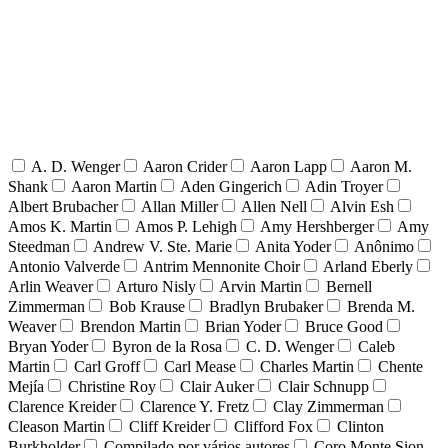
A. D. Wenger
Aaron Crider
Aaron Lapp
Aaron M.
Shank
Aaron Martin
Aden Gingerich
Adin Troyer
Albert Brubacher
Allan Miller
Allen Nell
Alvin Esh
Amos K. Martin
Amos P. Lehigh
Amy Hershberger
Amy
Steedman
Andrew V. Ste. Marie
Anita Yoder
Anônimo
Antonio Valverde
Antrim Mennonite Choir
Arland Eberly
Arlin Weaver
Arturo Nisly
Arvin Martin
Bernell
Zimmerman
Bob Krause
Bradlyn Brubaker
Brenda M.
Weaver
Brendon Martin
Brian Yoder
Bruce Good
Bryan Yoder
Byron de la Rosa
C. D. Wenger
Caleb
Martin
Carl Groff
Carl Mease
Charles Martin
Chente
Mejía
Christine Roy
Clair Auker
Clair Schnupp
Clarence Kreider
Clarence Y. Fretz
Clay Zimmerman
Cleason Martin
Cliff Kreider
Clifford Fox
Clinton
Burkholder
Compilado por vários autores
Coro Monte Sion