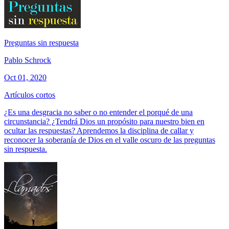
Preguntas sin respuesta
Pablo Schrock
Oct 01, 2020
Artículos cortos
¿Es una desgracia no saber o no entender el porqué de una
circunstancia? ¿Tendrá Dios un propósito para nuestro bien en
ocultar las respuestas? Aprendemos la disciplina de callar y
reconocer la soberanía de Dios en el valle oscuro de las preguntas
sin respuesta.