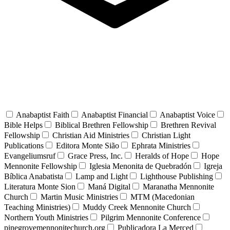
Anabaptist Faith
Anabaptist Financial
Anabaptist Voice
Bible Helps
Biblical Brethren Fellowship
Brethren Revival
Fellowship
Christian Aid Ministries
Christian Light
Publications
Editora Monte Sião
Ephrata Ministries
Evangeliumsruf
Grace Press, Inc.
Heralds of Hope
Hope
Mennonite Fellowship
Iglesia Menonita de Quebradón
Igreja
Bíblica Anabatista
Lamp and Light
Lighthouse Publishing
Literatura Monte Sion
Maná Digital
Maranatha Mennonite
Church
Martin Music Ministries
MTM (Macedonian
Teaching Ministries)
Muddy Creek Mennonite Church
Northern Youth Ministries
Pilgrim Mennonite Conference
pinegrovemennonitechurch.org
Publicadora La Merced