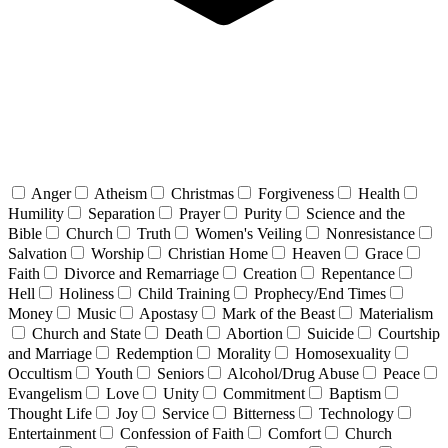
Anger
Atheism
Christmas
Forgiveness
Health
Humility
Separation
Prayer
Purity
Science and the
Bible
Church
Truth
Women's Veiling
Nonresistance
Salvation
Worship
Christian Home
Heaven
Grace
Faith
Divorce and Remarriage
Creation
Repentance
Hell
Holiness
Child Training
Prophecy/End Times
Money
Music
Apostasy
Mark of the Beast
Materialism
Church and State
Death
Abortion
Suicide
Courtship
and Marriage
Redemption
Morality
Homosexuality
Occultism
Youth
Seniors
Alcohol/Drug Abuse
Peace
Evangelism
Love
Unity
Commitment
Baptism
Thought Life
Joy
Service
Bitterness
Technology
Entertainment
Confession of Faith
Comfort
Church