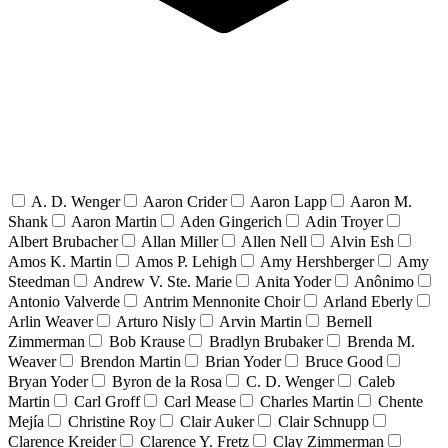
A. D. Wenger
Aaron Crider
Aaron Lapp
Aaron M.
Shank
Aaron Martin
Aden Gingerich
Adin Troyer
Albert Brubacher
Allan Miller
Allen Nell
Alvin Esh
Amos K. Martin
Amos P. Lehigh
Amy Hershberger
Amy
Steedman
Andrew V. Ste. Marie
Anita Yoder
Anônimo
Antonio Valverde
Antrim Mennonite Choir
Arland Eberly
Arlin Weaver
Arturo Nisly
Arvin Martin
Bernell
Zimmerman
Bob Krause
Bradlyn Brubaker
Brenda M.
Weaver
Brendon Martin
Brian Yoder
Bruce Good
Bryan Yoder
Byron de la Rosa
C. D. Wenger
Caleb
Martin
Carl Groff
Carl Mease
Charles Martin
Chente
Mejía
Christine Roy
Clair Auker
Clair Schnupp
Clarence Kreider
Clarence Y. Fretz
Clay Zimmerman