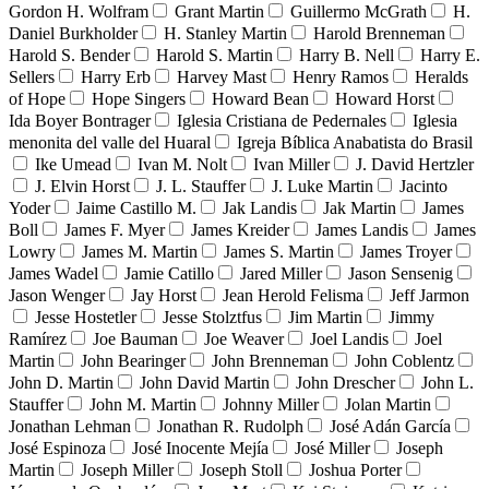
Gordon H. Wolfram
Grant Martin
Guillermo McGrath
H.
Daniel Burkholder
H. Stanley Martin
Harold Brenneman
Harold S. Bender
Harold S. Martin
Harry B. Nell
Harry E.
Sellers
Harry Erb
Harvey Mast
Henry Ramos
Heralds
of Hope
Hope Singers
Howard Bean
Howard Horst
Ida Boyer Bontrager
Iglesia Cristiana de Pedernales
Iglesia
menonita del valle del Huaral
Igreja Bíblica Anabatista do Brasil
Ike Umead
Ivan M. Nolt
Ivan Miller
J. David Hertzler
J. Elvin Horst
J. L. Stauffer
J. Luke Martin
Jacinto
Yoder
Jaime Castillo M.
Jak Landis
Jak Martin
James
Boll
James F. Myer
James Kreider
James Landis
James
Lowry
James M. Martin
James S. Martin
James Troyer
James Wadel
Jamie Catillo
Jared Miller
Jason Sensenig
Jason Wenger
Jay Horst
Jean Herold Felisma
Jeff Jarmon
Jesse Hostetler
Jesse Stolztfus
Jim Martin
Jimmy
Ramírez
Joe Bauman
Joe Weaver
Joel Landis
Joel
Martin
John Bearinger
John Brenneman
John Coblentz
John D. Martin
John David Martin
John Drescher
John L.
Stauffer
John M. Martin
Johnny Miller
Jolan Martin
Jonathan Lehman
Jonathan R. Rudolph
José Adán García
José Espinoza
José Inocente Mejía
José Miller
Joseph
Martin
Joseph Miller
Joseph Stoll
Joshua Porter