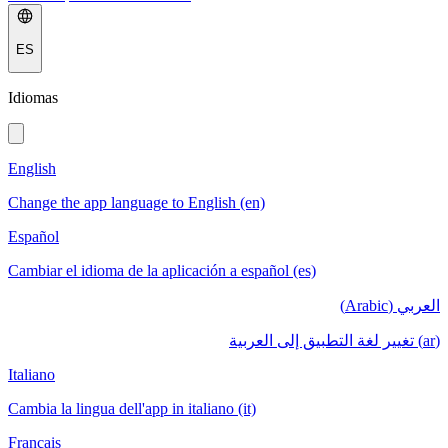
ES
Idiomas
English
Change the app language to English (en)
Español
Cambiar el idioma de la aplicación a español (es)
العربي (Arabic)
(ar) تغيير لغة التطبيق إلى العربية
Italiano
Cambia la lingua dell'app in italiano (it)
Français