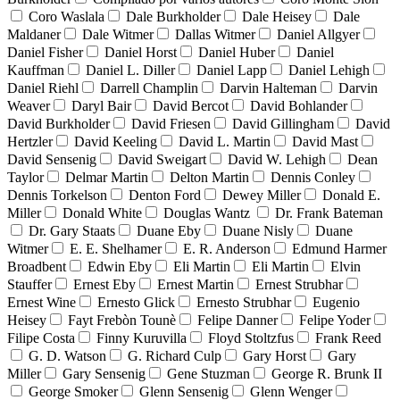
Coro Waslala
Dale Burkholder
Dale Heisey
Dale
Maldaner
Dale Witmer
Dallas Witmer
Daniel Allgyer
Daniel Fisher
Daniel Horst
Daniel Huber
Daniel
Kauffman
Daniel L. Diller
Daniel Lapp
Daniel Lehigh
Daniel Riehl
Darrell Champlin
Darvin Halteman
Darvin
Weaver
Daryl Bair
David Bercot
David Bohlander
David Burkholder
David Friesen
David Gillingham
David
Hertzler
David Keeling
David L. Martin
David Mast
David Sensenig
David Sweigart
David W. Lehigh
Dean
Taylor
Delmar Martin
Delton Martin
Dennis Conley
Dennis Torkelson
Denton Ford
Dewey Miller
Donald E.
Miller
Donald White
Douglas Wantz
Dr. Frank Bateman
Dr. Gary Staats
Duane Eby
Duane Nisly
Duane
Witmer
E. E. Shelhamer
E. R. Anderson
Edmund Harmer
Broadbent
Edwin Eby
Eli Martin
Eli Martin
Elvin
Stauffer
Ernest Eby
Ernest Martin
Ernest Strubhar
Ernest Wine
Ernesto Glick
Ernesto Strubhar
Eugenio
Heisey
Fayt Frebòn Tounè
Felipe Danner
Felipe Yoder
Filipe Costa
Finny Kuruvilla
Floyd Stoltzfus
Frank Reed
G. D. Watson
G. Richard Culp
Gary Horst
Gary
Miller
Gary Sensenig
Gene Stuzman
George R. Brunk II
George Smoker
Glenn Sensenig
Glenn Wenger