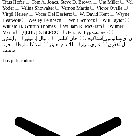
Titus Hofer
Tom A. Jones, Steve D. Brown
Ura Miller
Val
Yoder
Velina Showalter
Vernon Martin
Victor Ovalle
Virgil Heisey
Voces Del Desierto
W. David Kent
Wayne
Heatwole
Wesley Leinbach
Whit Schrock
Will Taylor
William H. Griffith Thomas
William R. McGrath
Wilmer
Martin
ДЕВІД У. БЕРСО
Дейл А. Буркхолдер
ان.آی.سالوس_آستاکوف
جان کبلنتز
دانيال إ. ميلير
رايتش ِ
ل لُفغْرِن
غاري ميلِر
للاند م. هاينز
لولا كامالوفا
ڤرنا
ماست
Los publicadores