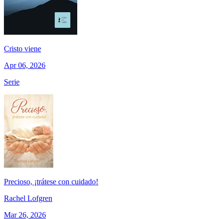
Cristo viene
Apr 06, 2026
Serie
Precioso, ¡trátese con cuidado!
Rachel Lofgren
Mar 26, 2026