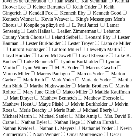
Jóvenes de Quebradón
Juan Mast
Kai Steinman
Katrina
Hoover Lee
Keiner Barrantes
Keith Crider
Keith
Gingerich
Kendall Fox
Kenneth Eby
Kenneth Good
Kenneth Witmer
Kevin Weaver
King's Messengers Men's
Chorus
Konpile pa plizyè otè
L. Paul Jantzi
Lamar
Sensenig
Leah Hallas
Leallen Zimmerman
Lebanon
County Youth Chorus
Leland Seibel
Leonard Eby
Lester
Bauman
Lester Burkholder
Lester Troyer
Liana de Miller
Linford Bontrager
Linford Miller
Llewellyn Martin
Lloyd Hartzler
Loren McDowell
Loyal Ebersole
Luke B.
Bucher
Luke Bennetch
Lyndon Burkholder
Lyndon
Martin
Lynn Witmer
M. A. Yoder
Marcos Gascho
Marcos Miller
Marcos Paniagua
Marcos Yoder
Marion
Garber
Mark Roth
Mark Yoder
Marta de Yoder
Martha
Ann Shirk
Martha Nighswander
Martin Brothers
Marvin
Rohrer
Mary June Glick
Mateo Miller
Matilda Kauffman
Matt Drayer
Matthew Bennetch
Matthew Ebersole
Matthew Horst
Matye Pliskè
Melvin Burkholder
Melvin
Roes
Merle Beachy
Merle Ruth
Michael Eberly
Michael Martin
Michael Sattler
Mike Atnip
Mrs. David E.
Crane
Nathan Byler
Nathan Hege
Nathan Hursh
Nathan Kreider
Nathan L. Meyers
Nathaniel Yoder
Nevin
Zimmerman
Noah Wenger
Omar Montenegro
Oscar