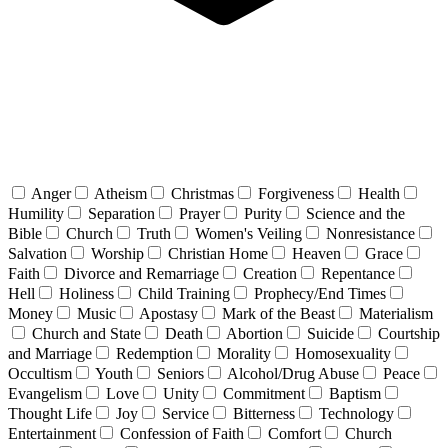
Anger
Atheism
Christmas
Forgiveness
Health
Humility
Separation
Prayer
Purity
Science and the
Bible
Church
Truth
Women's Veiling
Nonresistance
Salvation
Worship
Christian Home
Heaven
Grace
Faith
Divorce and Remarriage
Creation
Repentance
Hell
Holiness
Child Training
Prophecy/End Times
Money
Music
Apostasy
Mark of the Beast
Materialism
Church and State
Death
Abortion
Suicide
Courtship
and Marriage
Redemption
Morality
Homosexuality
Occultism
Youth
Seniors
Alcohol/Drug Abuse
Peace
Evangelism
Love
Unity
Commitment
Baptism
Thought Life
Joy
Service
Bitterness
Technology
Entertainment
Confession of Faith
Comfort
Church