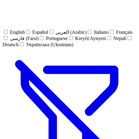
English
Español
العربي (Arabic)
Italiano
Français
فارسی (Farsi)
Portuguese
Kreyòl Ayisyen
Nepali
Deutsch
Українська (Ukrainian)