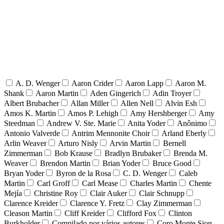
A. D. Wenger
Aaron Crider
Aaron Lapp
Aaron M.
Shank
Aaron Martin
Aden Gingerich
Adin Troyer
Albert Brubacher
Allan Miller
Allen Nell
Alvin Esh
Amos K. Martin
Amos P. Lehigh
Amy Hershberger
Amy
Steedman
Andrew V. Ste. Marie
Anita Yoder
Anônimo
Antonio Valverde
Antrim Mennonite Choir
Arland Eberly
Arlin Weaver
Arturo Nisly
Arvin Martin
Bernell
Zimmerman
Bob Krause
Bradlyn Brubaker
Brenda M.
Weaver
Brendon Martin
Brian Yoder
Bruce Good
Bryan Yoder
Byron de la Rosa
C. D. Wenger
Caleb
Martin
Carl Groff
Carl Mease
Charles Martin
Chente
Mejía
Christine Roy
Clair Auker
Clair Schnupp
Clarence Kreider
Clarence Y. Fretz
Clay Zimmerman
Cleason Martin
Cliff Kreider
Clifford Fox
Clinton
Burkholder
Compilado por vários autores
Coro Monte Sion