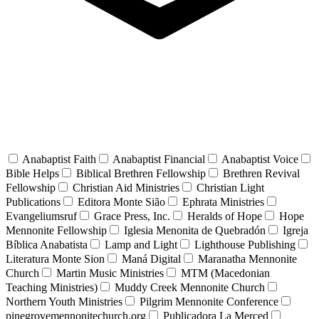
Anabaptist Faith
Anabaptist Financial
Anabaptist Voice
Bible Helps
Biblical Brethren Fellowship
Brethren Revival
Fellowship
Christian Aid Ministries
Christian Light
Publications
Editora Monte Sião
Ephrata Ministries
Evangeliumsruf
Grace Press, Inc.
Heralds of Hope
Hope
Mennonite Fellowship
Iglesia Menonita de Quebradón
Igreja
Bíblica Anabatista
Lamp and Light
Lighthouse Publishing
Literatura Monte Sion
Maná Digital
Maranatha Mennonite
Church
Martin Music Ministries
MTM (Macedonian
Teaching Ministries)
Muddy Creek Mennonite Church
Northern Youth Ministries
Pilgrim Mennonite Conference
pinegrovemennonitechurch.org
Publicadora La Merced