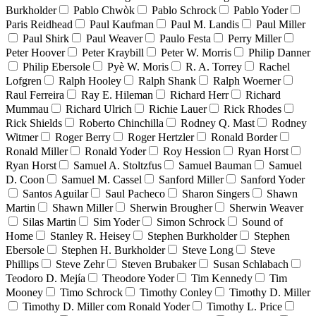
Burkholder
Pablo Chwòk
Pablo Schrock
Pablo Yoder
Paris Reidhead
Paul Kaufman
Paul M. Landis
Paul Miller
Paul Shirk
Paul Weaver
Paulo Festa
Perry Miller
Peter Hoover
Peter Kraybill
Peter W. Morris
Philip Danner
Philip Ebersole
Pyè W. Moris
R. A. Torrey
Rachel
Lofgren
Ralph Hooley
Ralph Shank
Ralph Woerner
Raul Ferreira
Ray E. Hileman
Richard Herr
Richard
Mummau
Richard Ulrich
Richie Lauer
Rick Rhodes
Rick Shields
Roberto Chinchilla
Rodney Q. Mast
Rodney
Witmer
Roger Berry
Roger Hertzler
Ronald Border
Ronald Miller
Ronald Yoder
Roy Hession
Ryan Horst
Ryan Horst
Samuel A. Stoltzfus
Samuel Bauman
Samuel
D. Coon
Samuel M. Cassel
Sanford Miller
Sanford Yoder
Santos Aguilar
Saul Pacheco
Sharon Singers
Shawn
Martin
Shawn Miller
Sherwin Brougher
Sherwin Weaver
Silas Martin
Sim Yoder
Simon Schrock
Sound of
Home
Stanley R. Heisey
Stephen Burkholder
Stephen
Ebersole
Stephen H. Burkholder
Steve Long
Steve
Phillips
Steve Zehr
Steven Brubaker
Susan Schlabach
Teodoro D. Mejía
Theodore Yoder
Tim Kennedy
Tim
Mooney
Timo Schrock
Timothy Conley
Timothy D. Miller
Timothy D. Miller com Ronald Yoder
Timothy L. Price