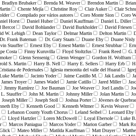
Bradlyn Brubaker
Brenda M. Weaver
Brendon Martin
Brian
Martin
Chente Mejía
Christine Roy
Clair Auker
Clair Schn
older
Compilado por vários autores
Coro Monte Sion
Coro W
niel Horst
Daniel Huber
Daniel Kauffman
Daniel L. Diller
 Bercot
David Bohlander
David Burkholder
David Friesen
id W. Lehigh
Dean Taylor
Delmar Martin
Delton Martin
D
Dr. Frank Bateman
Dr. Gary Staats
Duane Eby
Duane Nisly
vin Stauffer
Ernest Eby
Ernest Martin
Ernest Strubhar
Ern
ipe Costa
Finny Kuruvilla
Floyd Stoltzfus
Frank Reed
G. 
Smoker
Glenn Sensenig
Glenn Wenger
Gordon H. Wolfram
rold S. Martin
Harry B. Nell
Harry E. Sellers
Harry Erb
H
Cristiana de Pedernales
Iglesia menonita del valle del Huaral
Igre
 Luke Martin
Jacinto Yoder
Jaime Castillo M.
Jak Landis
J
James Troyer
James Wadel
Jamie Catillo
Jared Miller
Jas
Jimmy Ramírez
Joe Bauman
Joe Weaver
Joel Landis
Jo
 L. Stauffer
John M. Martin
Johnny Miller
Jolan Martin
Jo
Joseph Miller
Joseph Stoll
Joshua Porter
Jóvenes de Quebr
nneth Eby
Kenneth Good
Kenneth Witmer
Kevin Weaver
n
Lebanon County Youth Chorus
Leland Seibel
Leonard Eby
n
Lloyd Hartzler
Loren McDowell
Loyal Ebersole
Luke B.
r
Marcos Paniagua
Marcos Yoder
Marion Garber
Mark Ro
Glick
Mateo Miller
Matilda Kauffman
Matt Drayer
Matth