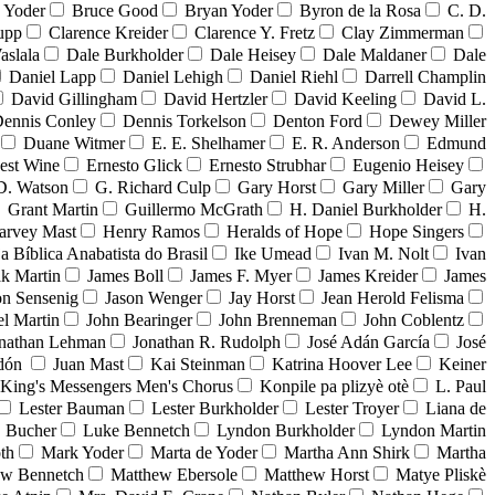
 Yoder
Bruce Good
Bryan Yoder
Byron de la Rosa
C. D.
upp
Clarence Kreider
Clarence Y. Fretz
Clay Zimmerman
aslala
Dale Burkholder
Dale Heisey
Dale Maldaner
Dale
Daniel Lapp
Daniel Lehigh
Daniel Riehl
Darrell Champlin
David Gillingham
David Hertzler
David Keeling
David L.
ennis Conley
Dennis Torkelson
Denton Ford
Dewey Miller
Duane Witmer
E. E. Shelhamer
E. R. Anderson
Edmund
est Wine
Ernesto Glick
Ernesto Strubhar
Eugenio Heisey
D. Watson
G. Richard Culp
Gary Horst
Gary Miller
Gary
Grant Martin
Guillermo McGrath
H. Daniel Burkholder
H.
arvey Mast
Henry Ramos
Heralds of Hope
Hope Singers
ja Bíblica Anabatista do Brasil
Ike Umead
Ivan M. Nolt
Ivan
ak Martin
James Boll
James F. Myer
James Kreider
James
on Sensenig
Jason Wenger
Jay Horst
Jean Herold Felisma
el Martin
John Bearinger
John Brenneman
John Coblentz
nathan Lehman
Jonathan R. Rudolph
José Adán García
José
adón
Juan Mast
Kai Steinman
Katrina Hoover Lee
Keiner
King's Messengers Men's Chorus
Konpile pa plizyè otè
L. Paul
Lester Bauman
Lester Burkholder
Lester Troyer
Liana de
 Bucher
Luke Bennetch
Lyndon Burkholder
Lyndon Martin
th
Mark Yoder
Marta de Yoder
Martha Ann Shirk
Martha
ew Bennetch
Matthew Ebersole
Matthew Horst
Matye Pliskè