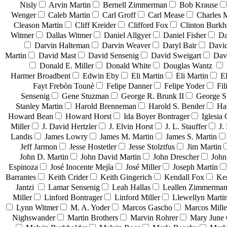
Nisly
Arvin Martin
Bernell Zimmerman
Bob Krause
Wenger
Caleb Martin
Carl Groff
Carl Mease
Charles 
Cleason Martin
Cliff Kreider
Clifford Fox
Clinton Burkh
Witmer
Dallas Witmer
Daniel Allgyer
Daniel Fisher
Da
Darvin Halteman
Darvin Weaver
Daryl Bair
David
Martin
David Mast
David Sensenig
David Sweigart
Dav
Donald E. Miller
Donald White
Douglas Wantz
Harmer Broadbent
Edwin Eby
Eli Martin
Eli Martin
El
Fayt Frebòn Tounè
Felipe Danner
Felipe Yoder
Fil
Sensenig
Gene Stuzman
George R. Brunk II
George 
Stanley Martin
Harold Brenneman
Harold S. Bender
Ha
Howard Bean
Howard Horst
Ida Boyer Bontrager
Iglesia 
Miller
J. David Hertzler
J. Elvin Horst
J. L. Stauffer
J.
Landis
James Lowry
James M. Martin
James S. Martin
Jeff Jarmon
Jesse Hostetler
Jesse Stolztfus
Jim Martin
John D. Martin
John David Martin
John Drescher
John
Espinoza
José Inocente Mejía
José Miller
Joseph Martin
Barrantes
Keith Crider
Keith Gingerich
Kendall Fox
Ke
Jantzi
Lamar Sensenig
Leah Hallas
Leallen Zimmerma
Miller
Linford Bontrager
Linford Miller
Llewellyn Marti
Lynn Witmer
M. A. Yoder
Marcos Gascho
Marcos Mille
Nighswander
Martin Brothers
Marvin Rohrer
Mary June 