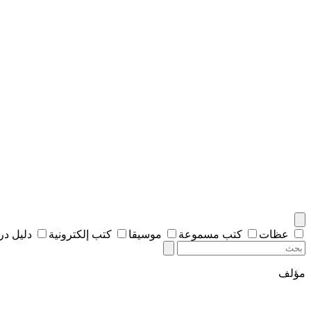
عظات
كتب مسموعة
موسيقا
كتب إلكترونية
دليل د
مؤلف