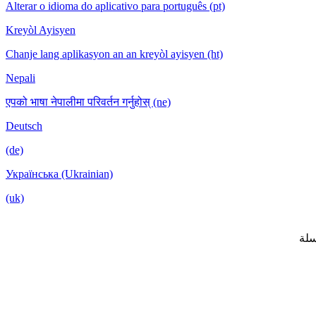
Alterar o idioma do aplicativo para português (pt)
Kreyòl Ayisyen
Chanje lang aplikasyon an an kreyòl ayisyen (ht)
Nepali
एपको भाषा नेपालीमा परिवर्तन गर्नुहोस् (ne)
Deutsch
(de)
Українська (Ukrainian)
(uk)
لة