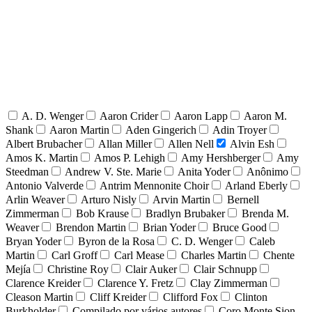
A. D. Wenger
Aaron Crider
Aaron Lapp
Aaron M.
Shank
Aaron Martin
Aden Gingerich
Adin Troyer
Albert Brubacher
Allan Miller
Allen Nell
Alvin Esh
Amos K. Martin
Amos P. Lehigh
Amy Hershberger
Amy
Steedman
Andrew V. Ste. Marie
Anita Yoder
Anônimo
Antonio Valverde
Antrim Mennonite Choir
Arland Eberly
Arlin Weaver
Arturo Nisly
Arvin Martin
Bernell
Zimmerman
Bob Krause
Bradlyn Brubaker
Brenda M.
Weaver
Brendon Martin
Brian Yoder
Bruce Good
Bryan Yoder
Byron de la Rosa
C. D. Wenger
Caleb
Martin
Carl Groff
Carl Mease
Charles Martin
Chente
Mejía
Christine Roy
Clair Auker
Clair Schnupp
Clarence Kreider
Clarence Y. Fretz
Clay Zimmerman
Cleason Martin
Cliff Kreider
Clifford Fox
Clinton
Burkholder
Compilado por vários autores
Coro Monte Sion