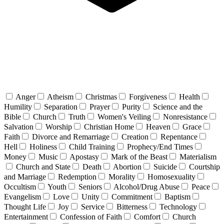
Anger
Atheism
Christmas
Forgiveness
Health
Humility
Separation
Prayer
Purity
Science and the
Bible
Church
Truth
Women's Veiling
Nonresistance
Salvation
Worship
Christian Home
Heaven
Grace
Faith
Divorce and Remarriage
Creation
Repentance
Hell
Holiness
Child Training
Prophecy/End Times
Money
Music
Apostasy
Mark of the Beast
Materialism
Church and State
Death
Abortion
Suicide
Courtship
and Marriage
Redemption
Morality
Homosexuality
Occultism
Youth
Seniors
Alcohol/Drug Abuse
Peace
Evangelism
Love
Unity
Commitment
Baptism
Thought Life
Joy
Service
Bitterness
Technology
Entertainment
Confession of Faith
Comfort
Church