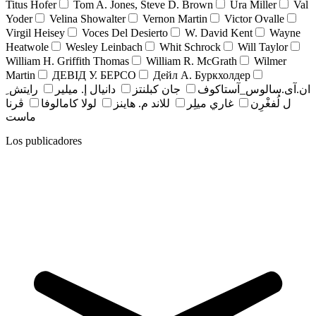
Titus Hofer
Tom A. Jones, Steve D. Brown
Ura Miller
Val
Yoder
Velina Showalter
Vernon Martin
Victor Ovalle
Virgil Heisey
Voces Del Desierto
W. David Kent
Wayne
Heatwole
Wesley Leinbach
Whit Schrock
Will Taylor
William H. Griffith Thomas
William R. McGrath
Wilmer
Martin
ДЕВІД У. БЕРСО
Дейл А. Буркхолдер
ان.آی.سالوس_آستاکوف
جان کبلنتز
دانيال إ. ميلير
رايتش ِ
ل لُفغْرِن
غاري ميلِر
للاند م. هاينز
لولا كامالوفا
ڤرنا
ماست
Los publicadores