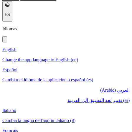
ES
Idiomas
English
Change the app language to English (en)
Español
Cambiar el idioma de la aplicación a español (es)
العربي (Arabic)
(ar) تغيير لغة التطبيق إلى العربية
Italiano
Cambia la lingua dell'app in italiano (it)
Français