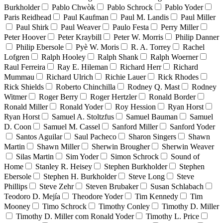
Burkholder
Pablo Chwòk
Pablo Schrock
Pablo Yoder
Paris Reidhead
Paul Kaufman
Paul M. Landis
Paul Miller
Paul Shirk
Paul Weaver
Paulo Festa
Perry Miller
Peter Hoover
Peter Kraybill
Peter W. Morris
Philip Danner
Philip Ebersole
Pyè W. Moris
R. A. Torrey
Rachel
Lofgren
Ralph Hooley
Ralph Shank
Ralph Woerner
Raul Ferreira
Ray E. Hileman
Richard Herr
Richard
Mummau
Richard Ulrich
Richie Lauer
Rick Rhodes
Rick Shields
Roberto Chinchilla
Rodney Q. Mast
Rodney
Witmer
Roger Berry
Roger Hertzler
Ronald Border
Ronald Miller
Ronald Yoder
Roy Hession
Ryan Horst
Ryan Horst
Samuel A. Stoltzfus
Samuel Bauman
Samuel
D. Coon
Samuel M. Cassel
Sanford Miller
Sanford Yoder
Santos Aguilar
Saul Pacheco
Sharon Singers
Shawn
Martin
Shawn Miller
Sherwin Brougher
Sherwin Weaver
Silas Martin
Sim Yoder
Simon Schrock
Sound of
Home
Stanley R. Heisey
Stephen Burkholder
Stephen
Ebersole
Stephen H. Burkholder
Steve Long
Steve
Phillips
Steve Zehr
Steven Brubaker
Susan Schlabach
Teodoro D. Mejía
Theodore Yoder
Tim Kennedy
Tim
Mooney
Timo Schrock
Timothy Conley
Timothy D. Miller
Timothy D. Miller com Ronald Yoder
Timothy L. Price