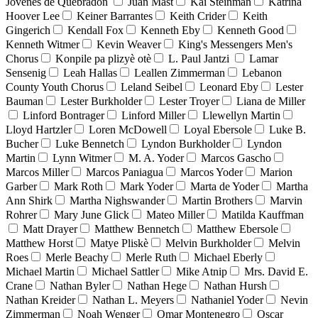
Jóvenes de Quebradón
Juan Mast
Kai Steinman
Katrina
Hoover Lee
Keiner Barrantes
Keith Crider
Keith
Gingerich
Kendall Fox
Kenneth Eby
Kenneth Good
Kenneth Witmer
Kevin Weaver
King's Messengers Men's
Chorus
Konpile pa plizyè otè
L. Paul Jantzi
Lamar
Sensenig
Leah Hallas
Leallen Zimmerman
Lebanon
County Youth Chorus
Leland Seibel
Leonard Eby
Lester
Bauman
Lester Burkholder
Lester Troyer
Liana de Miller
Linford Bontrager
Linford Miller
Llewellyn Martin
Lloyd Hartzler
Loren McDowell
Loyal Ebersole
Luke B.
Bucher
Luke Bennetch
Lyndon Burkholder
Lyndon
Martin
Lynn Witmer
M. A. Yoder
Marcos Gascho
Marcos Miller
Marcos Paniagua
Marcos Yoder
Marion
Garber
Mark Roth
Mark Yoder
Marta de Yoder
Martha
Ann Shirk
Martha Nighswander
Martin Brothers
Marvin
Rohrer
Mary June Glick
Mateo Miller
Matilda Kauffman
Matt Drayer
Matthew Bennetch
Matthew Ebersole
Matthew Horst
Matye Pliskè
Melvin Burkholder
Melvin
Roes
Merle Beachy
Merle Ruth
Michael Eberly
Michael Martin
Michael Sattler
Mike Atnip
Mrs. David E.
Crane
Nathan Byler
Nathan Hege
Nathan Hursh
Nathan Kreider
Nathan L. Meyers
Nathaniel Yoder
Nevin
Zimmerman
Noah Wenger
Omar Montenegro
Oscar