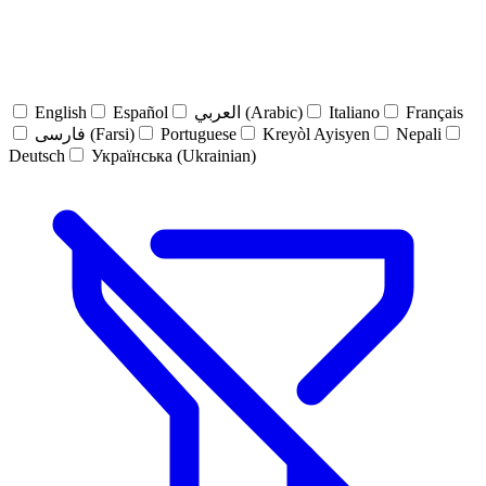
English
Español
العربي (Arabic)
Italiano
Français
فارسی (Farsi)
Portuguese
Kreyòl Ayisyen
Nepali
Deutsch
Українська (Ukrainian)