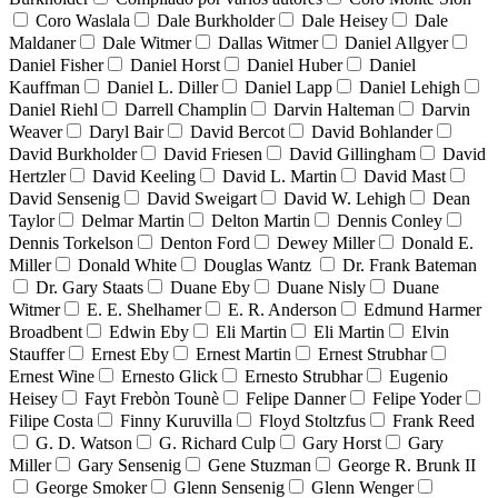
Coro Waslala
Dale Burkholder
Dale Heisey
Dale
Maldaner
Dale Witmer
Dallas Witmer
Daniel Allgyer
Daniel Fisher
Daniel Horst
Daniel Huber
Daniel
Kauffman
Daniel L. Diller
Daniel Lapp
Daniel Lehigh
Daniel Riehl
Darrell Champlin
Darvin Halteman
Darvin
Weaver
Daryl Bair
David Bercot
David Bohlander
David Burkholder
David Friesen
David Gillingham
David
Hertzler
David Keeling
David L. Martin
David Mast
David Sensenig
David Sweigart
David W. Lehigh
Dean
Taylor
Delmar Martin
Delton Martin
Dennis Conley
Dennis Torkelson
Denton Ford
Dewey Miller
Donald E.
Miller
Donald White
Douglas Wantz
Dr. Frank Bateman
Dr. Gary Staats
Duane Eby
Duane Nisly
Duane
Witmer
E. E. Shelhamer
E. R. Anderson
Edmund Harmer
Broadbent
Edwin Eby
Eli Martin
Eli Martin
Elvin
Stauffer
Ernest Eby
Ernest Martin
Ernest Strubhar
Ernest Wine
Ernesto Glick
Ernesto Strubhar
Eugenio
Heisey
Fayt Frebòn Tounè
Felipe Danner
Felipe Yoder
Filipe Costa
Finny Kuruvilla
Floyd Stoltzfus
Frank Reed
G. D. Watson
G. Richard Culp
Gary Horst
Gary
Miller
Gary Sensenig
Gene Stuzman
George R. Brunk II
George Smoker
Glenn Sensenig
Glenn Wenger