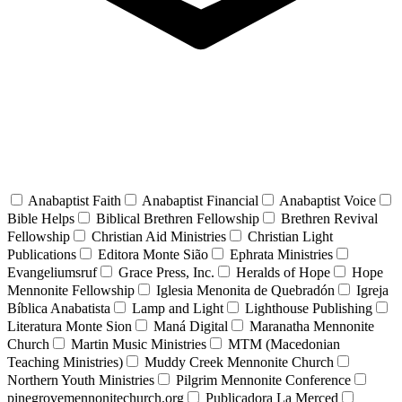
Anabaptist Faith
Anabaptist Financial
Anabaptist Voice
Bible Helps
Biblical Brethren Fellowship
Brethren Revival
Fellowship
Christian Aid Ministries
Christian Light
Publications
Editora Monte Sião
Ephrata Ministries
Evangeliumsruf
Grace Press, Inc.
Heralds of Hope
Hope
Mennonite Fellowship
Iglesia Menonita de Quebradón
Igreja
Bíblica Anabatista
Lamp and Light
Lighthouse Publishing
Literatura Monte Sion
Maná Digital
Maranatha Mennonite
Church
Martin Music Ministries
MTM (Macedonian
Teaching Ministries)
Muddy Creek Mennonite Church
Northern Youth Ministries
Pilgrim Mennonite Conference
pinegrovemennonitechurch.org
Publicadora La Merced