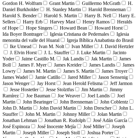
Gordon H. Wolfram
Grant Martin
Guillermo McGrath
H.
Daniel Burkholder
H. Stanley Martin
Harold Brenneman
Harold S. Bender
Harold S. Martin
Harry B. Nell
Harry E.
Sellers
Harry Erb
Harvey Mast
Henry Ramos
Heralds
of Hope
Hope Singers
Howard Bean
Howard Horst
Ida Boyer Bontrager
Iglesia Cristiana de Pedernales
Iglesia
menonita del valle del Huaral
Igreja Bíblica Anabatista do Brasil
Ike Umead
Ivan M. Nolt
Ivan Miller
J. David Hertzler
J. Elvin Horst
J. L. Stauffer
J. Luke Martin
Jacinto
Yoder
Jaime Castillo M.
Jak Landis
Jak Martin
James
Boll
James F. Myer
James Kreider
James Landis
James
Lowry
James M. Martin
James S. Martin
James Troyer
James Wadel
Jamie Catillo
Jared Miller
Jason Sensenig
Jason Wenger
Jay Horst
Jean Herold Felisma
Jeff Jarmon
Jesse Hostetler
Jesse Stolztfus
Jim Martin
Jimmy
Ramírez
Joe Bauman
Joe Weaver
Joel Landis
Joel
Martin
John Bearinger
John Brenneman
John Coblentz
John D. Martin
John David Martin
John Drescher
John L.
Stauffer
John M. Martin
Johnny Miller
Jolan Martin
Jonathan Lehman
Jonathan R. Rudolph
José Adán García
José Espinoza
José Inocente Mejía
José Miller
Joseph
Martin
Joseph Miller
Joseph Stoll
Joshua Porter