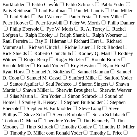
Burkholder
Pablo Chwòk
Pablo Schrock
Pablo Yoder
Paris Reidhead
Paul Kaufman
Paul M. Landis
Paul Miller
Paul Shirk
Paul Weaver
Paulo Festa
Perry Miller
Peter Hoover
Peter Kraybill
Peter W. Morris
Philip Danner
Philip Ebersole
Pyè W. Moris
R. A. Torrey
Rachel
Lofgren
Ralph Hooley
Ralph Shank
Ralph Woerner
Raul Ferreira
Ray E. Hileman
Richard Herr
Richard
Mummau
Richard Ulrich
Richie Lauer
Rick Rhodes
Rick Shields
Roberto Chinchilla
Rodney Q. Mast
Rodney
Witmer
Roger Berry
Roger Hertzler
Ronald Border
Ronald Miller
Ronald Yoder
Roy Hession
Ryan Horst
Ryan Horst
Samuel A. Stoltzfus
Samuel Bauman
Samuel
D. Coon
Samuel M. Cassel
Sanford Miller
Sanford Yoder
Santos Aguilar
Saul Pacheco
Sharon Singers
Shawn
Martin
Shawn Miller
Sherwin Brougher
Sherwin Weaver
Silas Martin
Sim Yoder
Simon Schrock
Sound of
Home
Stanley R. Heisey
Stephen Burkholder
Stephen
Ebersole
Stephen H. Burkholder
Steve Long
Steve
Phillips
Steve Zehr
Steven Brubaker
Susan Schlabach
Teodoro D. Mejía
Theodore Yoder
Tim Kennedy
Tim
Mooney
Timo Schrock
Timothy Conley
Timothy D. Miller
Timothy D. Miller com Ronald Yoder
Timothy L. Price