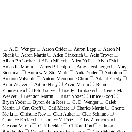
A. D. Wenger
Aaron Crider
Aaron Lapp
Aaron M.
Shank
Aaron Martin
Aden Gingerich
Adin Troyer
Albert Brubacher
Allan Miller
Allen Nell
Alvin Esh
Amos K. Martin
Amos P. Lehigh
Amy Hershberger
Amy
Steedman
Andrew V. Ste. Marie
Anita Yoder
Anônimo
Antonio Valverde
Antrim Mennonite Choir
Arland Eberly
Arlin Weaver
Arturo Nisly
Arvin Martin
Bernell
Zimmerman
Bob Krause
Bradlyn Brubaker
Brenda M.
Weaver
Brendon Martin
Brian Yoder
Bruce Good
Bryan Yoder
Byron de la Rosa
C. D. Wenger
Caleb
Martin
Carl Groff
Carl Mease
Charles Martin
Chente
Mejía
Christine Roy
Clair Auker
Clair Schnupp
Clarence Kreider
Clarence Y. Fretz
Clay Zimmerman
Cleason Martin
Cliff Kreider
Clifford Fox
Clinton
Burkholder
Compilado por vários autores
Coro Monte Sion