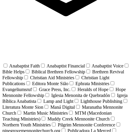
Anabaptist Faith
Anabaptist Financial
Anabaptist Voice
Bible Helps
Biblical Brethren Fellowship
Brethren Revival
Fellowship
Christian Aid Ministries
Christian Light
Publications
Editora Monte Sião
Ephrata Ministries
Evangeliumsruf
Grace Press, Inc.
Heralds of Hope
Hope
Mennonite Fellowship
Iglesia Menonita de Quebradón
Igreja
Bíblica Anabatista
Lamp and Light
Lighthouse Publishing
Literatura Monte Sion
Maná Digital
Maranatha Mennonite
Church
Martin Music Ministries
MTM (Macedonian
Teaching Ministries)
Muddy Creek Mennonite Church
Northern Youth Ministries
Pilgrim Mennonite Conference
pinegrovemennonitechurch.org
Publicadora La Merced