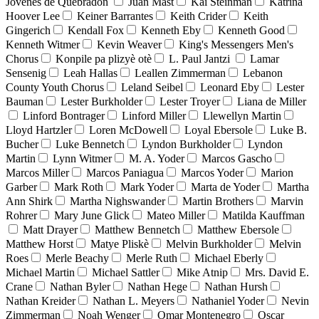
Jóvenes de Quebradón
Juan Mast
Kai Steinman
Katrina
Hoover Lee
Keiner Barrantes
Keith Crider
Keith
Gingerich
Kendall Fox
Kenneth Eby
Kenneth Good
Kenneth Witmer
Kevin Weaver
King's Messengers Men's
Chorus
Konpile pa plizyè otè
L. Paul Jantzi
Lamar
Sensenig
Leah Hallas
Leallen Zimmerman
Lebanon
County Youth Chorus
Leland Seibel
Leonard Eby
Lester
Bauman
Lester Burkholder
Lester Troyer
Liana de Miller
Linford Bontrager
Linford Miller
Llewellyn Martin
Lloyd Hartzler
Loren McDowell
Loyal Ebersole
Luke B.
Bucher
Luke Bennetch
Lyndon Burkholder
Lyndon
Martin
Lynn Witmer
M. A. Yoder
Marcos Gascho
Marcos Miller
Marcos Paniagua
Marcos Yoder
Marion
Garber
Mark Roth
Mark Yoder
Marta de Yoder
Martha
Ann Shirk
Martha Nighswander
Martin Brothers
Marvin
Rohrer
Mary June Glick
Mateo Miller
Matilda Kauffman
Matt Drayer
Matthew Bennetch
Matthew Ebersole
Matthew Horst
Matye Pliskè
Melvin Burkholder
Melvin
Roes
Merle Beachy
Merle Ruth
Michael Eberly
Michael Martin
Michael Sattler
Mike Atnip
Mrs. David E.
Crane
Nathan Byler
Nathan Hege
Nathan Hursh
Nathan Kreider
Nathan L. Meyers
Nathaniel Yoder
Nevin
Zimmerman
Noah Wenger
Omar Montenegro
Oscar