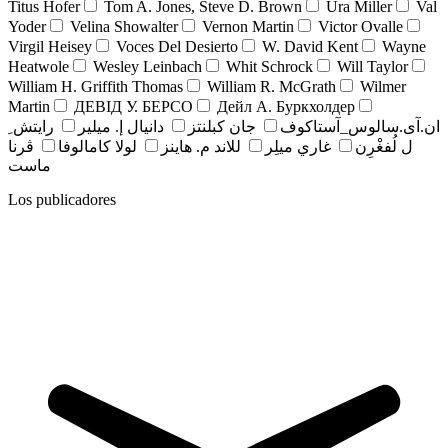
Titus Hofer
Tom A. Jones, Steve D. Brown
Ura Miller
Val
Yoder
Velina Showalter
Vernon Martin
Victor Ovalle
Virgil Heisey
Voces Del Desierto
W. David Kent
Wayne
Heatwole
Wesley Leinbach
Whit Schrock
Will Taylor
William H. Griffith Thomas
William R. McGrath
Wilmer
Martin
ДЕВІД У. БЕРСО
Дейл А. Буркхолдер
ان.آی.سالوس_آستاکوف
جان کبلنتز
دانيال إ. ميلير
رايتش ِ
ل لُفغْرِن
غاري ميلِر
للاند م. هاينز
لولا كامالوفا
ڤرنا
ماست
Los publicadores