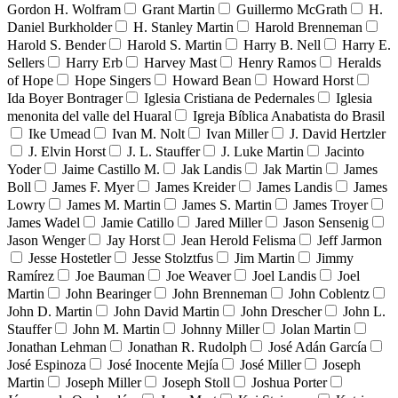
Gordon H. Wolfram
Grant Martin
Guillermo McGrath
H.
Daniel Burkholder
H. Stanley Martin
Harold Brenneman
Harold S. Bender
Harold S. Martin
Harry B. Nell
Harry E.
Sellers
Harry Erb
Harvey Mast
Henry Ramos
Heralds
of Hope
Hope Singers
Howard Bean
Howard Horst
Ida Boyer Bontrager
Iglesia Cristiana de Pedernales
Iglesia
menonita del valle del Huaral
Igreja Bíblica Anabatista do Brasil
Ike Umead
Ivan M. Nolt
Ivan Miller
J. David Hertzler
J. Elvin Horst
J. L. Stauffer
J. Luke Martin
Jacinto
Yoder
Jaime Castillo M.
Jak Landis
Jak Martin
James
Boll
James F. Myer
James Kreider
James Landis
James
Lowry
James M. Martin
James S. Martin
James Troyer
James Wadel
Jamie Catillo
Jared Miller
Jason Sensenig
Jason Wenger
Jay Horst
Jean Herold Felisma
Jeff Jarmon
Jesse Hostetler
Jesse Stolztfus
Jim Martin
Jimmy
Ramírez
Joe Bauman
Joe Weaver
Joel Landis
Joel
Martin
John Bearinger
John Brenneman
John Coblentz
John D. Martin
John David Martin
John Drescher
John L.
Stauffer
John M. Martin
Johnny Miller
Jolan Martin
Jonathan Lehman
Jonathan R. Rudolph
José Adán García
José Espinoza
José Inocente Mejía
José Miller
Joseph
Martin
Joseph Miller
Joseph Stoll
Joshua Porter