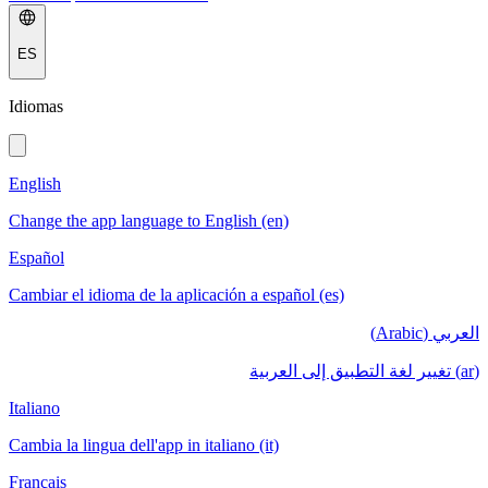
ES
Idiomas
English
Change the app language to English (en)
Español
Cambiar el idioma de la aplicación a español (es)
العربي (Arabic)
(ar) تغيير لغة التطبيق إلى العربية
Italiano
Cambia la lingua dell'app in italiano (it)
Français