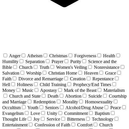
Anger
Atheism
Christmas
Forgiveness
Health
Humility
Separation
Prayer
Purity
Science and the
Bible
Church
Truth
Women's Veiling
Nonresistance
Salvation
Worship
Christian Home
Heaven
Grace
Faith
Divorce and Remarriage
Creation
Repentance
Hell
Holiness
Child Training
Prophecy/End Times
Money
Music
Apostasy
Mark of the Beast
Materialism
Church and State
Death
Abortion
Suicide
Courtship
and Marriage
Redemption
Morality
Homosexuality
Occultism
Youth
Seniors
Alcohol/Drug Abuse
Peace
Evangelism
Love
Unity
Commitment
Baptism
Thought Life
Joy
Service
Bitterness
Technology
Entertainment
Confession of Faith
Comfort
Church