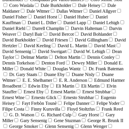
Coro Waslala
Dale Burkholder
Dale Heisey
Dale
Maldaner
Dale Witmer
Dallas Witmer
Daniel Allgyer
Daniel Fisher
Daniel Horst
Daniel Huber
Daniel
Kauffman
Daniel L. Diller
Daniel Lapp
Daniel Lehigh
Daniel Riehl
Darrell Champlin
Darvin Halteman
Darvin
Weaver
Daryl Bair
David Bercot
David Bohlander
David Burkholder
David Friesen
David Gillingham
David
Hertzler
David Keeling
David L. Martin
David Mast
David Sensenig
David Sweigart
David W. Lehigh
Dean
Taylor
Delmar Martin
Delton Martin
Dennis Conley
Dennis Torkelson
Denton Ford
Dewey Miller
Donald E.
Miller
Donald White
Douglas Wantz
Dr. Frank Bateman
Dr. Gary Staats
Duane Eby
Duane Nisly
Duane
Witmer
E. E. Shelhamer
E. R. Anderson
Edmund Harmer
Broadbent
Edwin Eby
Eli Martin
Eli Martin
Elvin
Stauffer
Ernest Eby
Ernest Martin
Ernest Strubhar
Ernest Wine
Ernesto Glick
Ernesto Strubhar
Eugenio
Heisey
Fayt Frebòn Tounè
Felipe Danner
Felipe Yoder
Filipe Costa
Finny Kuruvilla
Floyd Stoltzfus
Frank Reed
G. D. Watson
G. Richard Culp
Gary Horst
Gary
Miller
Gary Sensenig
Gene Stuzman
George R. Brunk II
George Smoker
Glenn Sensenig
Glenn Wenger