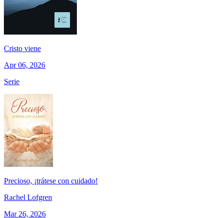
Cristo viene
Apr 06, 2026
Serie
Precioso, ¡trátese con cuidado!
Rachel Lofgren
Mar 26, 2026