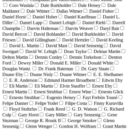
Coro Waslala
Dale Burkholder
Dale Heisey
Dale
Maldaner
Dale Witmer
Dallas Witmer
Daniel Fisher
Daniel Horst
Daniel Huber
Daniel Kauffman
Daniel L.
Diller
Daniel Lapp
Daniel Lehigh
Daniel Riehl
Darrell
Champlin
Darvin Halteman
Darvin Weaver
Daryl Bair
David Bercot
David Bohlander
David Burkholder
David
Friesen
David Gillingham
David Hertzler
David Keeling
David L. Martin
David Mast
David Sensenig
David
Sweigart
David W. Lehigh
Dean Taylor
Delmar Martin
Delton Martin
Dennis Conley
Dennis Torkelson
Denton
Ford
Dewey Miller
Donald E. Miller
Donald White
Douglas Wantz
Dr. Frank Bateman
Dr. Gary Staats
Duane Eby
Duane Nisly
Duane Witmer
E. E. Shelhamer
E. R. Anderson
Edmund Harmer Broadbent
Edwin Eby
Eli Martin
Eli Martin
Elvin Stauffer
Ernest Eby
Ernest Martin
Ernest Strubhar
Ernest Wine
Ernesto Glick
Ernesto Strubhar
Eugenio Heisey
Fayt Frebòn Tounè
Felipe Danner
Felipe Yoder
Filipe Costa
Finny Kuruvilla
Floyd Stoltzfus
Frank Reed
G. D. Watson
G. Richard
Culp
Gary Horst
Gary Miller
Gary Sensenig
Gene
Stuzman
George R. Brunk II
George Smoker
Glenn
Sensenig
Glenn Wenger
Gordon H. Wolfram
Grant Martin