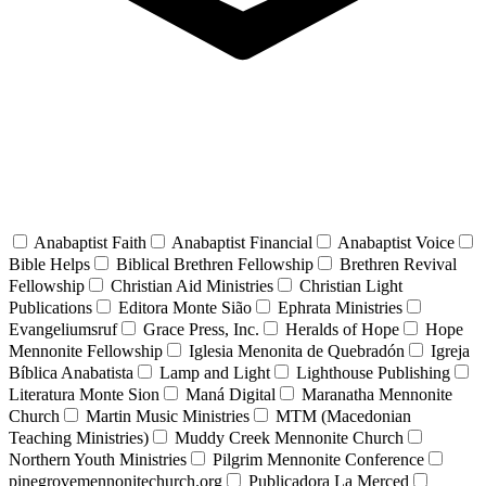
Anabaptist Faith
Anabaptist Financial
Anabaptist Voice
Bible Helps
Biblical Brethren Fellowship
Brethren Revival
Fellowship
Christian Aid Ministries
Christian Light
Publications
Editora Monte Sião
Ephrata Ministries
Evangeliumsruf
Grace Press, Inc.
Heralds of Hope
Hope
Mennonite Fellowship
Iglesia Menonita de Quebradón
Igreja
Bíblica Anabatista
Lamp and Light
Lighthouse Publishing
Literatura Monte Sion
Maná Digital
Maranatha Mennonite
Church
Martin Music Ministries
MTM (Macedonian
Teaching Ministries)
Muddy Creek Mennonite Church
Northern Youth Ministries
Pilgrim Mennonite Conference
pinegrovemennonitechurch.org
Publicadora La Merced