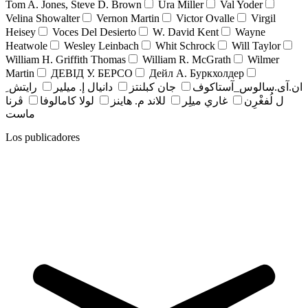
Tom A. Jones, Steve D. Brown
Ura Miller
Val Yoder
Velina Showalter
Vernon Martin
Victor Ovalle
Virgil
Heisey
Voces Del Desierto
W. David Kent
Wayne
Heatwole
Wesley Leinbach
Whit Schrock
Will Taylor
William H. Griffith Thomas
William R. McGrath
Wilmer
Martin
ДЕВІД У. БЕРСО
Дейл А. Буркхолдер
ان.آی.سالوس_آستاکوف
جان کبلنتز
دانيال إ. ميلير
رايتش ِ
ل لُفغْرِن
غاري ميلِر
للاند م. هاينز
لولا كامالوفا
ڤرنا
ماست
Los publicadores