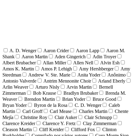
A. D. Wenger
Aaron Crider
Aaron Lapp
Aaron M.
Shank
Aaron Martin
Aden Gingerich
Adin Troyer
Albert Brubacher
Allan Miller
Allen Nell
Alvin Esh
Amos K. Martin
Amos P. Lehigh
Amy Hershberger
Amy
Steedman
Andrew V. Ste. Marie
Anita Yoder
Anônimo
Antonio Valverde
Antrim Mennonite Choir
Arland Eberly
Arlin Weaver
Arturo Nisly
Arvin Martin
Bernell
Zimmerman
Bob Krause
Bradlyn Brubaker
Brenda M.
Weaver
Brendon Martin
Brian Yoder
Bruce Good
Bryan Yoder
Byron de la Rosa
C. D. Wenger
Caleb
Martin
Carl Groff
Carl Mease
Charles Martin
Chente
Mejía
Christine Roy
Clair Auker
Clair Schnupp
Clarence Kreider
Clarence Y. Fretz
Clay Zimmerman
Cleason Martin
Cliff Kreider
Clifford Fox
Clinton
Burkholder
Compilado por vários autores
Coro Monte Sion