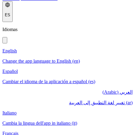
ES
Idiomas
English
Change the app language to English (en)
Español
Cambiar el idioma de la aplicación a español (es)
العربي (Arabic)
(ar) تغيير لغة التطبيق إلى العربية
Italiano
Cambia la lingua dell'app in italiano (it)
Français