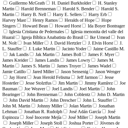
Guillermo McGrath
H. Daniel Burkholder
H. Stanley
Martin
Harold Brenneman
Harold S. Bender
Harold S.
Martin
Harry B. Nell
Harry E. Sellers
Harry Erb
Harvey Mast
Henry Ramos
Heralds of Hope
Hope
Singers
Howard Bean
Howard Horst
Ida Boyer Bontrager
Iglesia Cristiana de Pedernales
Iglesia menonita del valle del
Huaral
Igreja Bíblica Anabatista do Brasil
Ike Umead
Ivan
M. Nolt
Ivan Miller
J. David Hertzler
J. Elvin Horst
J.
L. Stauffer
J. Luke Martin
Jacinto Yoder
Jaime Castillo M.
Jak Landis
Jak Martin
James Boll
James F. Myer
James Kreider
James Landis
James Lowry
James M.
Martin
James S. Martin
James Troyer
James Wadel
Jamie Catillo
Jared Miller
Jason Sensenig
Jason Wenger
Jay Horst
Jean Herold Felisma
Jeff Jarmon
Jesse
Hostetler
Jesse Stolztfus
Jim Martin
Jimmy Ramírez
Joe
Bauman
Joe Weaver
Joel Landis
Joel Martin
John
Bearinger
John Brenneman
John Coblentz
John D. Martin
John David Martin
John Drescher
John L. Stauffer
John M. Martin
Johnny Miller
Jolan Martin
Jonathan
Lehman
Jonathan R. Rudolph
José Adán García
José
Espinoza
José Inocente Mejía
José Miller
Joseph Martin
Joseph Miller
Joseph Stoll
Joshua Porter
Jóvenes de