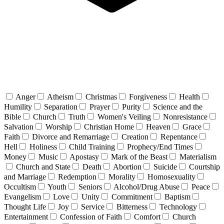
Anger
Atheism
Christmas
Forgiveness
Health
Humility
Separation
Prayer
Purity
Science and the
Bible
Church
Truth
Women's Veiling
Nonresistance
Salvation
Worship
Christian Home
Heaven
Grace
Faith
Divorce and Remarriage
Creation
Repentance
Hell
Holiness
Child Training
Prophecy/End Times
Money
Music
Apostasy
Mark of the Beast
Materialism
Church and State
Death
Abortion
Suicide
Courtship
and Marriage
Redemption
Morality
Homosexuality
Occultism
Youth
Seniors
Alcohol/Drug Abuse
Peace
Evangelism
Love
Unity
Commitment
Baptism
Thought Life
Joy
Service
Bitterness
Technology
Entertainment
Confession of Faith
Comfort
Church