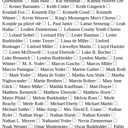
Quebradón
Juan Mast
Kai Steinman
Katrina Hoover Lee
Keiner Barrantes
Keith Crider
Keith Gingerich
Kendall Fox
Kenneth Eby
Kenneth Good
Kenneth
Witmer
Kevin Weaver
King's Messengers Men's Chorus
Konpile pa plizyè otè
L. Paul Jantzi
Lamar Sensenig
Leah
Hallas
Leallen Zimmerman
Lebanon County Youth Chorus
Leland Seibel
Leonard Eby
Lester Bauman
Lester
Burkholder
Lester Troyer
Liana de Miller
Linford
Bontrager
Linford Miller
Llewellyn Martin
Lloyd Hartzler
Loren McDowell
Loyal Ebersole
Luke B. Bucher
Luke Bennetch
Lyndon Burkholder
Lyndon Martin
Lynn
Witmer
M. A. Yoder
Marcos Gascho
Marcos Miller
Marcos Paniagua
Marcos Yoder
Marion Garber
Mark Roth
Mark Yoder
Marta de Yoder
Martha Ann Shirk
Martha
Nighswander
Martin Brothers
Marvin Rohrer
Mary June
Glick
Mateo Miller
Matilda Kauffman
Matt Drayer
Matthew Bennetch
Matthew Ebersole
Matthew Horst
Matye Pliskè
Melvin Burkholder
Melvin Roes
Merle
Beachy
Merle Ruth
Michael Eberly
Michael Martin
Michael Sattler
Mike Atnip
Mrs. David E. Crane
Nathan
Byler
Nathan Hege
Nathan Hursh
Nathan Kreider
Nathan L. Meyers
Nathaniel Yoder
Nevin Zimmerman
Noah Wenger
Omar Montenegro
Oscar Burkholder
Pablo