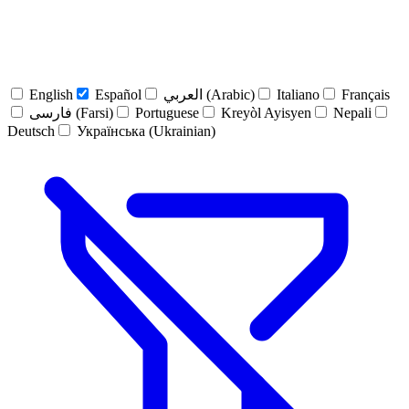
English
Español
العربي (Arabic)
Italiano
Français
فارسی (Farsi)
Portuguese
Kreyòl Ayisyen
Nepali
Deutsch
Українська (Ukrainian)