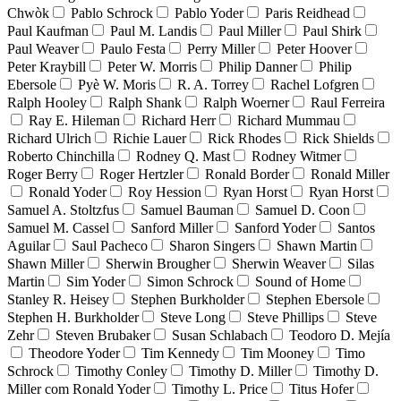
Chwòk
Pablo Schrock
Pablo Yoder
Paris Reidhead
Paul Kaufman
Paul M. Landis
Paul Miller
Paul Shirk
Paul Weaver
Paulo Festa
Perry Miller
Peter Hoover
Peter Kraybill
Peter W. Morris
Philip Danner
Philip
Ebersole
Pyè W. Moris
R. A. Torrey
Rachel Lofgren
Ralph Hooley
Ralph Shank
Ralph Woerner
Raul Ferreira
Ray E. Hileman
Richard Herr
Richard Mummau
Richard Ulrich
Richie Lauer
Rick Rhodes
Rick Shields
Roberto Chinchilla
Rodney Q. Mast
Rodney Witmer
Roger Berry
Roger Hertzler
Ronald Border
Ronald Miller
Ronald Yoder
Roy Hession
Ryan Horst
Ryan Horst
Samuel A. Stoltzfus
Samuel Bauman
Samuel D. Coon
Samuel M. Cassel
Sanford Miller
Sanford Yoder
Santos
Aguilar
Saul Pacheco
Sharon Singers
Shawn Martin
Shawn Miller
Sherwin Brougher
Sherwin Weaver
Silas
Martin
Sim Yoder
Simon Schrock
Sound of Home
Stanley R. Heisey
Stephen Burkholder
Stephen Ebersole
Stephen H. Burkholder
Steve Long
Steve Phillips
Steve
Zehr
Steven Brubaker
Susan Schlabach
Teodoro D. Mejía
Theodore Yoder
Tim Kennedy
Tim Mooney
Timo
Schrock
Timothy Conley
Timothy D. Miller
Timothy D.
Miller com Ronald Yoder
Timothy L. Price
Titus Hofer