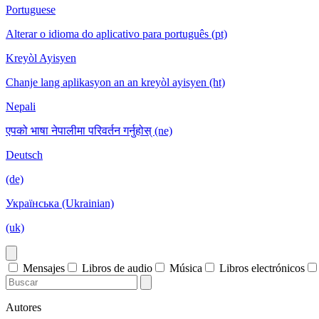
Portuguese
Alterar o idioma do aplicativo para português (pt)
Kreyòl Ayisyen
Chanje lang aplikasyon an an kreyòl ayisyen (ht)
Nepali
एपको भाषा नेपालीमा परिवर्तन गर्नुहोस् (ne)
Deutsch
(de)
Українська (Ukrainian)
(uk)
Mensajes
Libros de audio
Música
Libros electrónicos
Autores