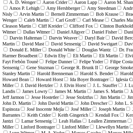
A. D. Wenger
Aaron Crider
Aaron Lapp
Aaron M. Sha
Amos P. Lehigh
Amy Hershberger
Amy Steedman
Andr
Nisly
Arvin Martin
Bernell Zimmerman
Bob Krause
Bra
Wenger
Caleb Martin
Carl Groff
Carl Mease
Charles Mar
Cleason Martin
Cliff Kreider
Clifford Fox
Clinton Burkhold
Witmer
Dallas Witmer
Daniel Allgyer
Daniel Fisher
Dani
Darvin Halteman
Darvin Weaver
Daryl Bair
David Berc
Martin
David Mast
David Sensenig
David Sweigart
Dav
Donald E. Miller
Donald White
Douglas Wantz
Dr. Fr
Harmer Broadbent
Edwin Eby
Eli Martin
Eli Martin
Elvi
Fayt Frebòn Tounè
Felipe Danner
Felipe Yoder
Filipe Costa
Sensenig
Gene Stuzman
George R. Brunk II
George Smoke
Stanley Martin
Harold Brenneman
Harold S. Bender
Harold
Howard Bean
Howard Horst
Ida Boyer Bontrager
Iglesia C
Miller
J. David Hertzler
J. Elvin Horst
J. L. Stauffer
J. L
Landis
James Lowry
James M. Martin
James S. Martin
J
Jeff Jarmon
Jesse Hostetler
Jesse Stolztfus
Jim Martin
Ji
John D. Martin
John David Martin
John Drescher
John L. S
Espinoza
José Inocente Mejía
José Miller
Joseph Martin
Barrantes
Keith Crider
Keith Gingerich
Kendall Fox
Ken
Jantzi
Lamar Sensenig
Leah Hallas
Leallen Zimmerman
Miller
Linford Bontrager
Linford Miller
Llewellyn Martin
Lynn Witmer
M. A. Yoder
Marcos Gascho
Marcos Mille