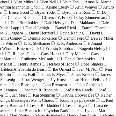
acher
Allan Miller
Allen Nell
Alvin Esh
Amos K. Martin
Antrim Mennonite Choir
Arland Eberly
Arlin Weaver
Arturo
er
Bruce Good
Bryan Yoder
Byron de la Rosa
C. D.
p
Clarence Kreider
Clarence Y. Fretz
Clay Zimmerman
ala
Dale Burkholder
Dale Heisey
Dale Maldaner
Dale
Daniel Lapp
Daniel Lehigh
Daniel Riehl
Darrell Champlin
id Gillingham
David Hertzler
David Keeling
David L.
ennis Conley
Dennis Torkelson
Denton Ford
Dewey Miller
ne Witmer
E. E. Shelhamer
E. R. Anderson
Edmund
t Wine
Ernesto Glick
Ernesto Strubhar
Eugenio Heisey
n
G. Richard Culp
Gary Horst
Gary Miller
Gary
nt Martin
Guillermo McGrath
H. Daniel Burkholder
H.
ey Mast
Henry Ramos
Heralds of Hope
Hope Singers
a Bíblica Anabatista do Brasil
Ike Umead
Ivan M. Nolt
Ivan
 Martin
James Boll
James F. Myer
James Kreider
James
 Sensenig
Jason Wenger
Jay Horst
Jean Herold Felisma
rtin
John Bearinger
John Brenneman
John Coblentz
an Lehman
Jonathan R. Rudolph
José Adán García
José
dón
Juan Mast
Kai Steinman
Katrina Hoover Lee
Keiner
King's Messengers Men's Chorus
Konpile pa plizyè otè
L. Paul
Lester Bauman
Lester Burkholder
Lester Troyer
Liana de
ucher
Luke Bennetch
Lyndon Burkholder
Lyndon Martin
th
Mark Yoder
Marta de Yoder
Martha Ann Shirk
Martha