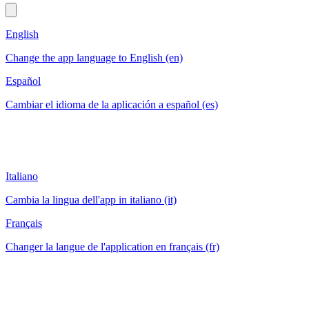
English
Change the app language to English (en)
Español
Cambiar el idioma de la aplicación a español (es)
Italiano
Cambia la lingua dell'app in italiano (it)
Français
Changer la langue de l'application en français (fr)