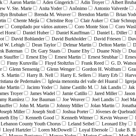
nk
Aaron Martin
Aden Gingerich
Adin Troyer
Albert Brub
ew V. Ste. Marie
Anita Yoder
Anônimo
Antonio Valverde
dlyn Brubaker
Brenda M. Weaver
Brendon Martin
Brian Yod
tin
Chente Mejía
Christine Roy
Clair Auker
Clair Schnup
er
Compilado por vários autores
Coro Monte Sion
Coro Wasl
el Horst
Daniel Huber
Daniel Kauffman
Daniel L. Diller
ot
David Bohlander
David Burkholder
David Friesen
Dav
id W. Lehigh
Dean Taylor
Delmar Martin
Delton Martin
D
ank Bateman
Dr. Gary Staats
Duane Eby
Duane Nisly
Dua
n Stauffer
Ernest Eby
Ernest Martin
Ernest Strubhar
Ernes
Finny Kuruvilla
Floyd Stoltzfus
Frank Reed
G. D. Watso
r
Glenn Sensenig
Glenn Wenger
Gordon H. Wolfram
Gra
 S. Martin
Harry B. Nell
Harry E. Sellers
Harry Erb
Harv
ristiana de Pedernales
Iglesia menonita del valle del Huaral
Igrej
uke Martin
Jacinto Yoder
Jaime Castillo M.
Jak Landis
Jak
ames Troyer
James Wadel
Jamie Catillo
Jared Miller
Jason
mmy Ramírez
Joe Bauman
Joe Weaver
Joel Landis
Joel Ma
tauffer
John M. Martin
Johnny Miller
Jolan Martin
Jonath
Joseph Miller
Joseph Stoll
Joshua Porter
Jóvenes de Quebra
neth Eby
Kenneth Good
Kenneth Witmer
Kevin Weaver
Lebanon County Youth Chorus
Leland Seibel
Leonard Eby
Lloyd Hartzler
Loren McDowell
Loyal Ebersole
Luke B. B
r
Marcos Paniagua
Marcos Yoder
Marion Garber
Mark Ro