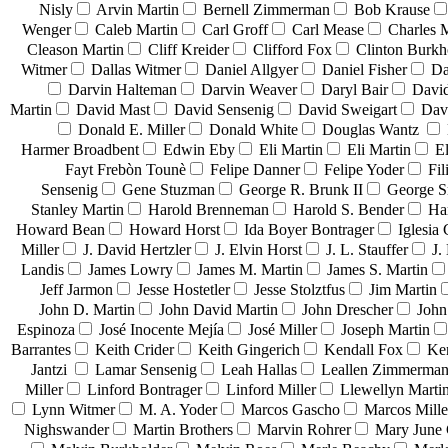
Nisly
Arvin Martin
Bernell Zimmerman
Bob Krause
Wenger
Caleb Martin
Carl Groff
Carl Mease
Charles 
Cleason Martin
Cliff Kreider
Clifford Fox
Clinton Burkh
Witmer
Dallas Witmer
Daniel Allgyer
Daniel Fisher
Da
Darvin Halteman
Darvin Weaver
Daryl Bair
David
Martin
David Mast
David Sensenig
David Sweigart
Dav
Donald E. Miller
Donald White
Douglas Wantz
Harmer Broadbent
Edwin Eby
Eli Martin
Eli Martin
El
Fayt Frebòn Tounè
Felipe Danner
Felipe Yoder
Fil
Sensenig
Gene Stuzman
George R. Brunk II
George 
Stanley Martin
Harold Brenneman
Harold S. Bender
Ha
Howard Bean
Howard Horst
Ida Boyer Bontrager
Iglesia 
Miller
J. David Hertzler
J. Elvin Horst
J. L. Stauffer
J.
Landis
James Lowry
James M. Martin
James S. Martin
Jeff Jarmon
Jesse Hostetler
Jesse Stolztfus
Jim Martin
John D. Martin
John David Martin
John Drescher
John
Espinoza
José Inocente Mejía
José Miller
Joseph Martin
Barrantes
Keith Crider
Keith Gingerich
Kendall Fox
Ke
Jantzi
Lamar Sensenig
Leah Hallas
Leallen Zimmerma
Miller
Linford Bontrager
Linford Miller
Llewellyn Marti
Lynn Witmer
M. A. Yoder
Marcos Gascho
Marcos Mille
Nighswander
Martin Brothers
Marvin Rohrer
Mary June 