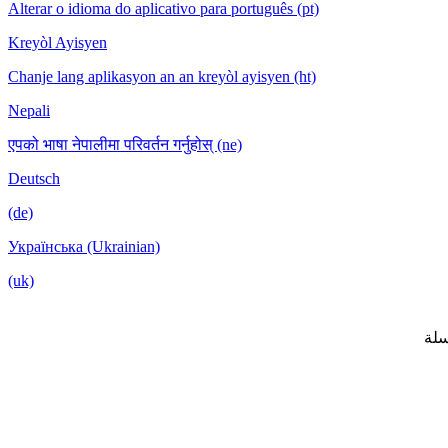
Alterar o idioma do aplicativo para português (pt)
Kreyòl Ayisyen
Chanje lang aplikasyon an an kreyòl ayisyen (ht)
Nepali
एपको भाषा नेपालीमा परिवर्तन गर्नुहोस् (ne)
Deutsch
(de)
Українська (Ukrainian)
(uk)
لة