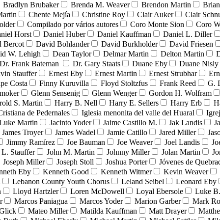
Bradlyn Brubaker
Brenda M. Weaver
Brendon Martin
Brian
Martin
Chente Mejía
Christine Roy
Clair Auker
Clair Schn
older
Compilado por vários autores
Coro Monte Sion
Coro W
niel Horst
Daniel Huber
Daniel Kauffman
Daniel L. Diller
 Bercot
David Bohlander
David Burkholder
David Friesen
id W. Lehigh
Dean Taylor
Delmar Martin
Delton Martin
D
Dr. Frank Bateman
Dr. Gary Staats
Duane Eby
Duane Nisly
vin Stauffer
Ernest Eby
Ernest Martin
Ernest Strubhar
Ern
ipe Costa
Finny Kuruvilla
Floyd Stoltzfus
Frank Reed
G. 
Smoker
Glenn Sensenig
Glenn Wenger
Gordon H. Wolfram
rold S. Martin
Harry B. Nell
Harry E. Sellers
Harry Erb
H
Cristiana de Pedernales
Iglesia menonita del valle del Huaral
Igre
 Luke Martin
Jacinto Yoder
Jaime Castillo M.
Jak Landis
J
James Troyer
James Wadel
Jamie Catillo
Jared Miller
Jas
Jimmy Ramírez
Joe Bauman
Joe Weaver
Joel Landis
Jo
 L. Stauffer
John M. Martin
Johnny Miller
Jolan Martin
Jo
Joseph Miller
Joseph Stoll
Joshua Porter
Jóvenes de Quebr
nneth Eby
Kenneth Good
Kenneth Witmer
Kevin Weaver
n
Lebanon County Youth Chorus
Leland Seibel
Leonard Eby
n
Lloyd Hartzler
Loren McDowell
Loyal Ebersole
Luke B.
r
Marcos Paniagua
Marcos Yoder
Marion Garber
Mark Ro
Glick
Mateo Miller
Matilda Kauffman
Matt Drayer
Matth