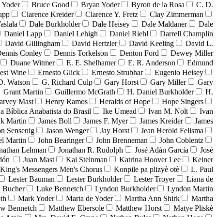
 Yoder
Bruce Good
Bryan Yoder
Byron de la Rosa
C. D.
upp
Clarence Kreider
Clarence Y. Fretz
Clay Zimmerman
aslala
Dale Burkholder
Dale Heisey
Dale Maldaner
Dale
Daniel Lapp
Daniel Lehigh
Daniel Riehl
Darrell Champlin
David Gillingham
David Hertzler
David Keeling
David L.
ennis Conley
Dennis Torkelson
Denton Ford
Dewey Miller
Duane Witmer
E. E. Shelhamer
E. R. Anderson
Edmund
est Wine
Ernesto Glick
Ernesto Strubhar
Eugenio Heisey
D. Watson
G. Richard Culp
Gary Horst
Gary Miller
Gary
Grant Martin
Guillermo McGrath
H. Daniel Burkholder
H.
arvey Mast
Henry Ramos
Heralds of Hope
Hope Singers
ja Bíblica Anabatista do Brasil
Ike Umead
Ivan M. Nolt
Ivan
ak Martin
James Boll
James F. Myer
James Kreider
James
on Sensenig
Jason Wenger
Jay Horst
Jean Herold Felisma
el Martin
John Bearinger
John Brenneman
John Coblentz
nathan Lehman
Jonathan R. Rudolph
José Adán García
José
adón
Juan Mast
Kai Steinman
Katrina Hoover Lee
Keiner
King's Messengers Men's Chorus
Konpile pa plizyè otè
L. Paul
Lester Bauman
Lester Burkholder
Lester Troyer
Liana de
 Bucher
Luke Bennetch
Lyndon Burkholder
Lyndon Martin
th
Mark Yoder
Marta de Yoder
Martha Ann Shirk
Martha
ew Bennetch
Matthew Ebersole
Matthew Horst
Matye Pliskè