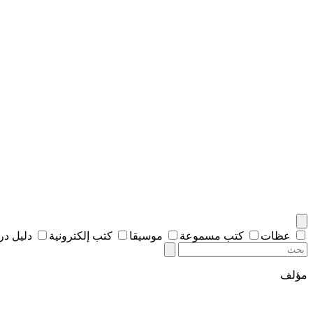
عظات
كتب مسموعة
موسيقا
كتب إلكترونية
دليل د
مؤلف