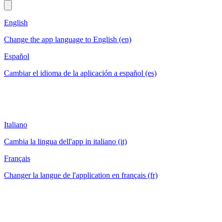
English
Change the app language to English (en)
Español
Cambiar el idioma de la aplicación a español (es)
Italiano
Cambia la lingua dell'app in italiano (it)
Français
Changer la langue de l'application en français (fr)