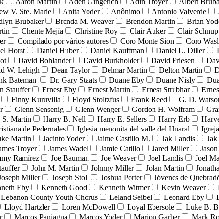
nk
Aaron Martin
Aden Gingerich
Adin Troyer
Albert Brub
ew V. Ste. Marie
Anita Yoder
Anônimo
Antonio Valverde
dlyn Brubaker
Brenda M. Weaver
Brendon Martin
Brian Yod
tin
Chente Mejía
Christine Roy
Clair Auker
Clair Schnup
er
Compilado por vários autores
Coro Monte Sion
Coro Wasl
el Horst
Daniel Huber
Daniel Kauffman
Daniel L. Diller
ot
David Bohlander
David Burkholder
David Friesen
Dav
id W. Lehigh
Dean Taylor
Delmar Martin
Delton Martin
D
ank Bateman
Dr. Gary Staats
Duane Eby
Duane Nisly
Dua
n Stauffer
Ernest Eby
Ernest Martin
Ernest Strubhar
Ernes
Finny Kuruvilla
Floyd Stoltzfus
Frank Reed
G. D. Watso
r
Glenn Sensenig
Glenn Wenger
Gordon H. Wolfram
Gra
 S. Martin
Harry B. Nell
Harry E. Sellers
Harry Erb
Harv
ristiana de Pedernales
Iglesia menonita del valle del Huaral
Igrej
uke Martin
Jacinto Yoder
Jaime Castillo M.
Jak Landis
Jak
ames Troyer
James Wadel
Jamie Catillo
Jared Miller
Jason
mmy Ramírez
Joe Bauman
Joe Weaver
Joel Landis
Joel Ma
tauffer
John M. Martin
Johnny Miller
Jolan Martin
Jonath
Joseph Miller
Joseph Stoll
Joshua Porter
Jóvenes de Quebra
neth Eby
Kenneth Good
Kenneth Witmer
Kevin Weaver
Lebanon County Youth Chorus
Leland Seibel
Leonard Eby
Lloyd Hartzler
Loren McDowell
Loyal Ebersole
Luke B. B
r
Marcos Paniagua
Marcos Yoder
Marion Garber
Mark Ro