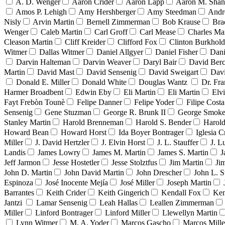
A. D. Wenger
Aaron Crider
Aaron Lapp
Aaron M. Sha
Amos P. Lehigh
Amy Hershberger
Amy Steedman
Andr
Nisly
Arvin Martin
Bernell Zimmerman
Bob Krause
Bra
Wenger
Caleb Martin
Carl Groff
Carl Mease
Charles Mar
Cleason Martin
Cliff Kreider
Clifford Fox
Clinton Burkhold
Witmer
Dallas Witmer
Daniel Allgyer
Daniel Fisher
Dani
Darvin Halteman
Darvin Weaver
Daryl Bair
David Berc
Martin
David Mast
David Sensenig
David Sweigart
Dav
Donald E. Miller
Donald White
Douglas Wantz
Dr. Fr
Harmer Broadbent
Edwin Eby
Eli Martin
Eli Martin
Elvi
Fayt Frebòn Tounè
Felipe Danner
Felipe Yoder
Filipe Costa
Sensenig
Gene Stuzman
George R. Brunk II
George Smoke
Stanley Martin
Harold Brenneman
Harold S. Bender
Harold
Howard Bean
Howard Horst
Ida Boyer Bontrager
Iglesia C
Miller
J. David Hertzler
J. Elvin Horst
J. L. Stauffer
J. L
Landis
James Lowry
James M. Martin
James S. Martin
J
Jeff Jarmon
Jesse Hostetler
Jesse Stolztfus
Jim Martin
Ji
John D. Martin
John David Martin
John Drescher
John L. S
Espinoza
José Inocente Mejía
José Miller
Joseph Martin
Barrantes
Keith Crider
Keith Gingerich
Kendall Fox
Ken
Jantzi
Lamar Sensenig
Leah Hallas
Leallen Zimmerman
Miller
Linford Bontrager
Linford Miller
Llewellyn Martin
Lynn Witmer
M. A. Yoder
Marcos Gascho
Marcos Mille