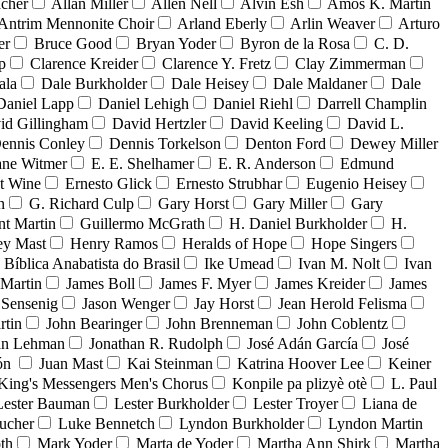
acher
Allan Miller
Allen Nell
Alvin Esh
Amos K. Martin
Antrim Mennonite Choir
Arland Eberly
Arlin Weaver
Arturo
er
Bruce Good
Bryan Yoder
Byron de la Rosa
C. D.
p
Clarence Kreider
Clarence Y. Fretz
Clay Zimmerman
ala
Dale Burkholder
Dale Heisey
Dale Maldaner
Dale
Daniel Lapp
Daniel Lehigh
Daniel Riehl
Darrell Champlin
id Gillingham
David Hertzler
David Keeling
David L.
ennis Conley
Dennis Torkelson
Denton Ford
Dewey Miller
ne Witmer
E. E. Shelhamer
E. R. Anderson
Edmund
t Wine
Ernesto Glick
Ernesto Strubhar
Eugenio Heisey
n
G. Richard Culp
Gary Horst
Gary Miller
Gary
nt Martin
Guillermo McGrath
H. Daniel Burkholder
H.
ey Mast
Henry Ramos
Heralds of Hope
Hope Singers
a Bíblica Anabatista do Brasil
Ike Umead
Ivan M. Nolt
Ivan
 Martin
James Boll
James F. Myer
James Kreider
James
 Sensenig
Jason Wenger
Jay Horst
Jean Herold Felisma
rtin
John Bearinger
John Brenneman
John Coblentz
an Lehman
Jonathan R. Rudolph
José Adán García
José
dón
Juan Mast
Kai Steinman
Katrina Hoover Lee
Keiner
King's Messengers Men's Chorus
Konpile pa plizyè otè
L. Paul
Lester Bauman
Lester Burkholder
Lester Troyer
Liana de
ucher
Luke Bennetch
Lyndon Burkholder
Lyndon Martin
th
Mark Yoder
Marta de Yoder
Martha Ann Shirk
Martha