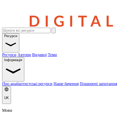
Ресурси
Ресурси
Автори
Видавці
Теми
Інформація
Про анабаптистські ресурси
Наше бачення
Поширені запитання
UK
Мови