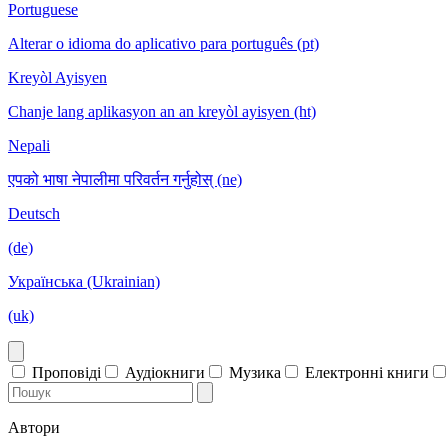
Portuguese
Alterar o idioma do aplicativo para português (pt)
Kreyòl Ayisyen
Chanje lang aplikasyon an an kreyòl ayisyen (ht)
Nepali
एपको भाषा नेपालीमा परिवर्तन गर्नुहोस् (ne)
Deutsch
(de)
Українська (Ukrainian)
(uk)
Проповіді
Аудіокниги
Музика
Електронні книги
Автори