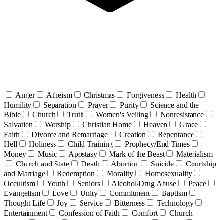
Anger
Atheism
Christmas
Forgiveness
Health
Humility
Separation
Prayer
Purity
Science and the
Bible
Church
Truth
Women's Veiling
Nonresistance
Salvation
Worship
Christian Home
Heaven
Grace
Faith
Divorce and Remarriage
Creation
Repentance
Hell
Holiness
Child Training
Prophecy/End Times
Money
Music
Apostasy
Mark of the Beast
Materialism
Church and State
Death
Abortion
Suicide
Courtship
and Marriage
Redemption
Morality
Homosexuality
Occultism
Youth
Seniors
Alcohol/Drug Abuse
Peace
Evangelism
Love
Unity
Commitment
Baptism
Thought Life
Joy
Service
Bitterness
Technology
Entertainment
Confession of Faith
Comfort
Church