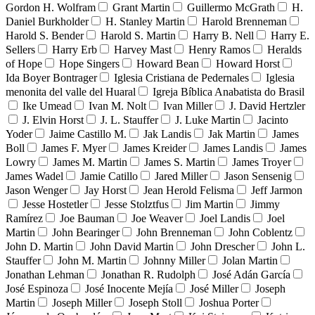
Gordon H. Wolfram
Grant Martin
Guillermo McGrath
H.
Daniel Burkholder
H. Stanley Martin
Harold Brenneman
Harold S. Bender
Harold S. Martin
Harry B. Nell
Harry E.
Sellers
Harry Erb
Harvey Mast
Henry Ramos
Heralds
of Hope
Hope Singers
Howard Bean
Howard Horst
Ida Boyer Bontrager
Iglesia Cristiana de Pedernales
Iglesia
menonita del valle del Huaral
Igreja Bíblica Anabatista do Brasil
Ike Umead
Ivan M. Nolt
Ivan Miller
J. David Hertzler
J. Elvin Horst
J. L. Stauffer
J. Luke Martin
Jacinto
Yoder
Jaime Castillo M.
Jak Landis
Jak Martin
James
Boll
James F. Myer
James Kreider
James Landis
James
Lowry
James M. Martin
James S. Martin
James Troyer
James Wadel
Jamie Catillo
Jared Miller
Jason Sensenig
Jason Wenger
Jay Horst
Jean Herold Felisma
Jeff Jarmon
Jesse Hostetler
Jesse Stolztfus
Jim Martin
Jimmy
Ramírez
Joe Bauman
Joe Weaver
Joel Landis
Joel
Martin
John Bearinger
John Brenneman
John Coblentz
John D. Martin
John David Martin
John Drescher
John L.
Stauffer
John M. Martin
Johnny Miller
Jolan Martin
Jonathan Lehman
Jonathan R. Rudolph
José Adán García
José Espinoza
José Inocente Mejía
José Miller
Joseph
Martin
Joseph Miller
Joseph Stoll
Joshua Porter