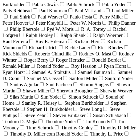
Burkholder
Pablo Chwòk
Pablo Schrock
Pablo Yoder
Paris Reidhead
Paul Kaufman
Paul M. Landis
Paul Miller
Paul Shirk
Paul Weaver
Paulo Festa
Perry Miller
Peter Hoover
Peter Kraybill
Peter W. Morris
Philip Danner
Philip Ebersole
Pyè W. Moris
R. A. Torrey
Rachel
Lofgren
Ralph Hooley
Ralph Shank
Ralph Woerner
Raul Ferreira
Ray E. Hileman
Richard Herr
Richard
Mummau
Richard Ulrich
Richie Lauer
Rick Rhodes
Rick Shields
Roberto Chinchilla
Rodney Q. Mast
Rodney
Witmer
Roger Berry
Roger Hertzler
Ronald Border
Ronald Miller
Ronald Yoder
Roy Hession
Ryan Horst
Ryan Horst
Samuel A. Stoltzfus
Samuel Bauman
Samuel
D. Coon
Samuel M. Cassel
Sanford Miller
Sanford Yoder
Santos Aguilar
Saul Pacheco
Sharon Singers
Shawn
Martin
Shawn Miller
Sherwin Brougher
Sherwin Weaver
Silas Martin
Sim Yoder
Simon Schrock
Sound of
Home
Stanley R. Heisey
Stephen Burkholder
Stephen
Ebersole
Stephen H. Burkholder
Steve Long
Steve
Phillips
Steve Zehr
Steven Brubaker
Susan Schlabach
Teodoro D. Mejía
Theodore Yoder
Tim Kennedy
Tim
Mooney
Timo Schrock
Timothy Conley
Timothy D. Miller
Timothy D. Miller com Ronald Yoder
Timothy L. Price