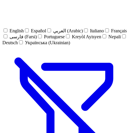
English
Español
العربي (Arabic)
Italiano
Français
فارسی (Farsi)
Portuguese
Kreyòl Ayisyen
Nepali
Deutsch
Українська (Ukrainian)