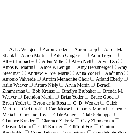
A. D. Wenger
Aaron Crider
Aaron Lapp
Aaron M.
Shank
Aaron Martin
Aden Gingerich
Adin Troyer
Albert Brubacher
Allan Miller
Allen Nell
Alvin Esh
Amos K. Martin
Amos P. Lehigh
Amy Hershberger
Amy
Steedman
Andrew V. Ste. Marie
Anita Yoder
Anônimo
Antonio Valverde
Antrim Mennonite Choir
Arland Eberly
Arlin Weaver
Arturo Nisly
Arvin Martin
Bernell
Zimmerman
Bob Krause
Bradlyn Brubaker
Brenda M.
Weaver
Brendon Martin
Brian Yoder
Bruce Good
Bryan Yoder
Byron de la Rosa
C. D. Wenger
Caleb
Martin
Carl Groff
Carl Mease
Charles Martin
Chente
Mejía
Christine Roy
Clair Auker
Clair Schnupp
Clarence Kreider
Clarence Y. Fretz
Clay Zimmerman
Cleason Martin
Cliff Kreider
Clifford Fox
Clinton
Burkholder
Compilado por vários autores
Coro Monte Sion