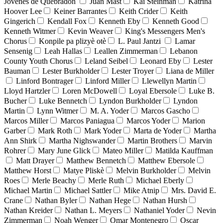
Jóvenes de Quebradón
Juan Mast
Kai Steinman
Katrina
Hoover Lee
Keiner Barrantes
Keith Crider
Keith
Gingerich
Kendall Fox
Kenneth Eby
Kenneth Good
Kenneth Witmer
Kevin Weaver
King's Messengers Men's
Chorus
Konpile pa plizyè otè
L. Paul Jantzi
Lamar
Sensenig
Leah Hallas
Leallen Zimmerman
Lebanon
County Youth Chorus
Leland Seibel
Leonard Eby
Lester
Bauman
Lester Burkholder
Lester Troyer
Liana de Miller
Linford Bontrager
Linford Miller
Llewellyn Martin
Lloyd Hartzler
Loren McDowell
Loyal Ebersole
Luke B.
Bucher
Luke Bennetch
Lyndon Burkholder
Lyndon
Martin
Lynn Witmer
M. A. Yoder
Marcos Gascho
Marcos Miller
Marcos Paniagua
Marcos Yoder
Marion
Garber
Mark Roth
Mark Yoder
Marta de Yoder
Martha
Ann Shirk
Martha Nighswander
Martin Brothers
Marvin
Rohrer
Mary June Glick
Mateo Miller
Matilda Kauffman
Matt Drayer
Matthew Bennetch
Matthew Ebersole
Matthew Horst
Matye Pliskè
Melvin Burkholder
Melvin
Roes
Merle Beachy
Merle Ruth
Michael Eberly
Michael Martin
Michael Sattler
Mike Atnip
Mrs. David E.
Crane
Nathan Byler
Nathan Hege
Nathan Hursh
Nathan Kreider
Nathan L. Meyers
Nathaniel Yoder
Nevin
Zimmerman
Noah Wenger
Omar Montenegro
Oscar