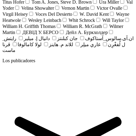
Titus Hofer
Tom A. Jones, Steve D. Brown
Ura Miller
Val
Yoder
Velina Showalter
Vernon Martin
Victor Ovalle
Virgil Heisey
Voces Del Desierto
W. David Kent
Wayne
Heatwole
Wesley Leinbach
Whit Schrock
Will Taylor
William H. Griffith Thomas
William R. McGrath
Wilmer
Martin
ДЕВІД У. БЕРСО
Дейл А. Буркхолдер
ان.آی.سالوس_آستاکوف
جان کبلنتز
دانيال إ. ميلير
رايتش ِ
ل لُفغْرِن
غاري ميلِر
للاند م. هاينز
لولا كامالوفا
ڤرنا
ماست
Los publicadores