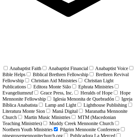
Anabaptist Faith
Anabaptist Financial
Anabaptist Voice
Bible Helps
Biblical Brethren Fellowship
Brethren Revival
Fellowship
Christian Aid Ministries
Christian Light
Publications
Editora Monte Sião
Ephrata Ministries
Evangeliumsruf
Grace Press, Inc.
Heralds of Hope
Hope
Mennonite Fellowship
Iglesia Menonita de Quebradón
Igreja
Bíblica Anabatista
Lamp and Light
Lighthouse Publishing
Literatura Monte Sion
Maná Digital
Maranatha Mennonite
Church
Martin Music Ministries
MTM (Macedonian
Teaching Ministries)
Muddy Creek Mennonite Church
Northern Youth Ministries
Pilgrim Mennonite Conference
pinegrovemennonitechurch.org
Publicadora La Merced