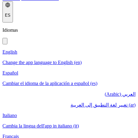
ES
Idiomas
English
Change the app language to English (en)
Español
Cambiar el idioma de la aplicación a español (es)
العربي (Arabic)
(ar) تغيير لغة التطبيق إلى العربية
Italiano
Cambia la lingua dell'app in italiano (it)
Français