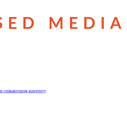
и співавтором контенту