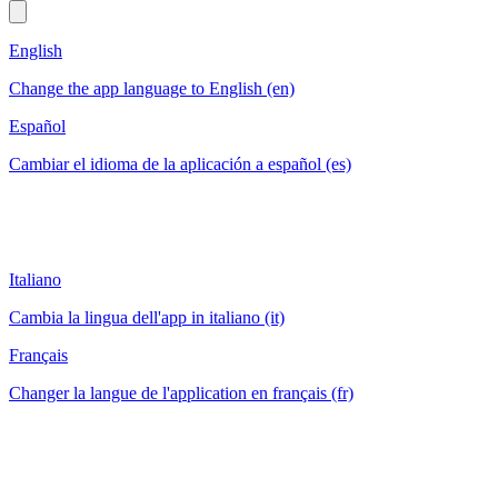
English
Change the app language to English (en)
Español
Cambiar el idioma de la aplicación a español (es)
Italiano
Cambia la lingua dell'app in italiano (it)
Français
Changer la langue de l'application en français (fr)