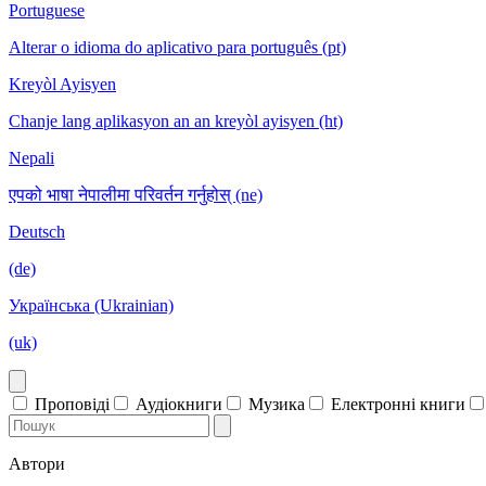
Portuguese
Alterar o idioma do aplicativo para português (pt)
Kreyòl Ayisyen
Chanje lang aplikasyon an an kreyòl ayisyen (ht)
Nepali
एपको भाषा नेपालीमा परिवर्तन गर्नुहोस् (ne)
Deutsch
(de)
Українська (Ukrainian)
(uk)
Проповіді
Аудіокниги
Музика
Електронні книги
Автори