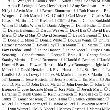
A. D. Wenger
Aaron Crider
Aaron Lapp
Aaron M. Sha
Amos P. Lehigh
Amy Hershberger
Amy Steedman
Andr
Nisly
Arvin Martin
Bernell Zimmerman
Bob Krause
Bra
Wenger
Caleb Martin
Carl Groff
Carl Mease
Charles Mar
Cleason Martin
Cliff Kreider
Clifford Fox
Clinton Burkhold
Witmer
Dallas Witmer
Daniel Allgyer
Daniel Fisher
Dani
Darvin Halteman
Darvin Weaver
Daryl Bair
David Berc
Martin
David Mast
David Sensenig
David Sweigart
Dav
Donald E. Miller
Donald White
Douglas Wantz
Dr. Fr
Harmer Broadbent
Edwin Eby
Eli Martin
Eli Martin
Elvi
Fayt Frebòn Tounè
Felipe Danner
Felipe Yoder
Filipe Costa
Sensenig
Gene Stuzman
George R. Brunk II
George Smoke
Stanley Martin
Harold Brenneman
Harold S. Bender
Harold
Howard Bean
Howard Horst
Ida Boyer Bontrager
Iglesia C
Miller
J. David Hertzler
J. Elvin Horst
J. L. Stauffer
J. L
Landis
James Lowry
James M. Martin
James S. Martin
J
Jeff Jarmon
Jesse Hostetler
Jesse Stolztfus
Jim Martin
Ji
John D. Martin
John David Martin
John Drescher
John L. S
Espinoza
José Inocente Mejía
José Miller
Joseph Martin
Barrantes
Keith Crider
Keith Gingerich
Kendall Fox
Ken
Jantzi
Lamar Sensenig
Leah Hallas
Leallen Zimmerman
Miller
Linford Bontrager
Linford Miller
Llewellyn Martin
Lynn Witmer
M. A. Yoder
Marcos Gascho
Marcos Mille