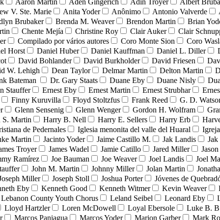
nk
Aaron Martin
Aden Gingerich
Adin Troyer
Albert Brub
ew V. Ste. Marie
Anita Yoder
Anônimo
Antonio Valverde
dlyn Brubaker
Brenda M. Weaver
Brendon Martin
Brian Yod
tin
Chente Mejía
Christine Roy
Clair Auker
Clair Schnup
er
Compilado por vários autores
Coro Monte Sion
Coro Wasl
el Horst
Daniel Huber
Daniel Kauffman
Daniel L. Diller
ot
David Bohlander
David Burkholder
David Friesen
Dav
id W. Lehigh
Dean Taylor
Delmar Martin
Delton Martin
D
ank Bateman
Dr. Gary Staats
Duane Eby
Duane Nisly
Dua
n Stauffer
Ernest Eby
Ernest Martin
Ernest Strubhar
Ernes
Finny Kuruvilla
Floyd Stoltzfus
Frank Reed
G. D. Watso
r
Glenn Sensenig
Glenn Wenger
Gordon H. Wolfram
Gra
 S. Martin
Harry B. Nell
Harry E. Sellers
Harry Erb
Harv
ristiana de Pedernales
Iglesia menonita del valle del Huaral
Igrej
uke Martin
Jacinto Yoder
Jaime Castillo M.
Jak Landis
Jak
ames Troyer
James Wadel
Jamie Catillo
Jared Miller
Jason
mmy Ramírez
Joe Bauman
Joe Weaver
Joel Landis
Joel Ma
tauffer
John M. Martin
Johnny Miller
Jolan Martin
Jonath
Joseph Miller
Joseph Stoll
Joshua Porter
Jóvenes de Quebra
neth Eby
Kenneth Good
Kenneth Witmer
Kevin Weaver
Lebanon County Youth Chorus
Leland Seibel
Leonard Eby
Lloyd Hartzler
Loren McDowell
Loyal Ebersole
Luke B. B
r
Marcos Paniagua
Marcos Yoder
Marion Garber
Mark Ro