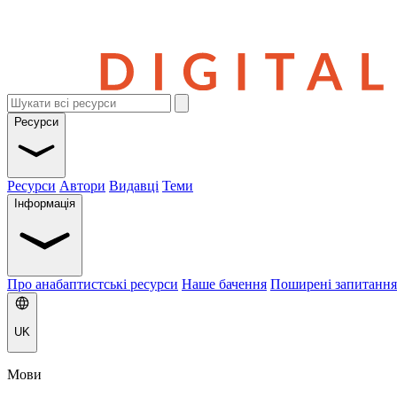
Ресурси
Ресурси
Автори
Видавці
Теми
Інформація
Про анабаптистські ресурси
Наше бачення
Поширені запитання
UK
Мови