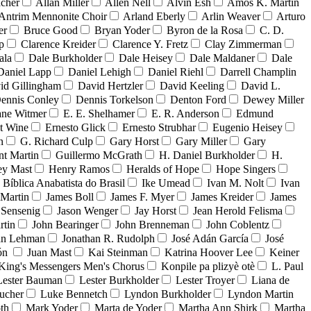
acher
Allan Miller
Allen Nell
Alvin Esh
Amos K. Martin
Antrim Mennonite Choir
Arland Eberly
Arlin Weaver
Arturo
er
Bruce Good
Bryan Yoder
Byron de la Rosa
C. D.
p
Clarence Kreider
Clarence Y. Fretz
Clay Zimmerman
ala
Dale Burkholder
Dale Heisey
Dale Maldaner
Dale
Daniel Lapp
Daniel Lehigh
Daniel Riehl
Darrell Champlin
id Gillingham
David Hertzler
David Keeling
David L.
ennis Conley
Dennis Torkelson
Denton Ford
Dewey Miller
ne Witmer
E. E. Shelhamer
E. R. Anderson
Edmund
t Wine
Ernesto Glick
Ernesto Strubhar
Eugenio Heisey
n
G. Richard Culp
Gary Horst
Gary Miller
Gary
nt Martin
Guillermo McGrath
H. Daniel Burkholder
H.
ey Mast
Henry Ramos
Heralds of Hope
Hope Singers
a Bíblica Anabatista do Brasil
Ike Umead
Ivan M. Nolt
Ivan
 Martin
James Boll
James F. Myer
James Kreider
James
 Sensenig
Jason Wenger
Jay Horst
Jean Herold Felisma
rtin
John Bearinger
John Brenneman
John Coblentz
an Lehman
Jonathan R. Rudolph
José Adán García
José
dón
Juan Mast
Kai Steinman
Katrina Hoover Lee
Keiner
King's Messengers Men's Chorus
Konpile pa plizyè otè
L. Paul
Lester Bauman
Lester Burkholder
Lester Troyer
Liana de
ucher
Luke Bennetch
Lyndon Burkholder
Lyndon Martin
th
Mark Yoder
Marta de Yoder
Martha Ann Shirk
Martha