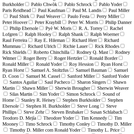
Burkholder
Pablo Chwòk
Pablo Schrock
Pablo Yoder
Paris Reidhead
Paul Kaufman
Paul M. Landis
Paul Miller
Paul Shirk
Paul Weaver
Paulo Festa
Perry Miller
Peter Hoover
Peter Kraybill
Peter W. Morris
Philip Danner
Philip Ebersole
Pyè W. Moris
R. A. Torrey
Rachel
Lofgren
Ralph Hooley
Ralph Shank
Ralph Woerner
Raul Ferreira
Ray E. Hileman
Richard Herr
Richard
Mummau
Richard Ulrich
Richie Lauer
Rick Rhodes
Rick Shields
Roberto Chinchilla
Rodney Q. Mast
Rodney
Witmer
Roger Berry
Roger Hertzler
Ronald Border
Ronald Miller
Ronald Yoder
Roy Hession
Ryan Horst
Ryan Horst
Samuel A. Stoltzfus
Samuel Bauman
Samuel
D. Coon
Samuel M. Cassel
Sanford Miller
Sanford Yoder
Santos Aguilar
Saul Pacheco
Sharon Singers
Shawn
Martin
Shawn Miller
Sherwin Brougher
Sherwin Weaver
Silas Martin
Sim Yoder
Simon Schrock
Sound of
Home
Stanley R. Heisey
Stephen Burkholder
Stephen
Ebersole
Stephen H. Burkholder
Steve Long
Steve
Phillips
Steve Zehr
Steven Brubaker
Susan Schlabach
Teodoro D. Mejía
Theodore Yoder
Tim Kennedy
Tim
Mooney
Timo Schrock
Timothy Conley
Timothy D. Miller
Timothy D. Miller com Ronald Yoder
Timothy L. Price