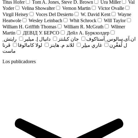
Titus Hofer
Tom A. Jones, Steve D. Brown
Ura Miller
Val
Yoder
Velina Showalter
Vernon Martin
Victor Ovalle
Virgil Heisey
Voces Del Desierto
W. David Kent
Wayne
Heatwole
Wesley Leinbach
Whit Schrock
Will Taylor
William H. Griffith Thomas
William R. McGrath
Wilmer
Martin
ДЕВІД У. БЕРСО
Дейл А. Буркхолдер
ان.آی.سالوس_آستاکوف
جان کبلنتز
دانيال إ. ميلير
رايتش ِ
ل لُفغْرِن
غاري ميلِر
للاند م. هاينز
لولا كامالوفا
ڤرنا
ماست
Los publicadores