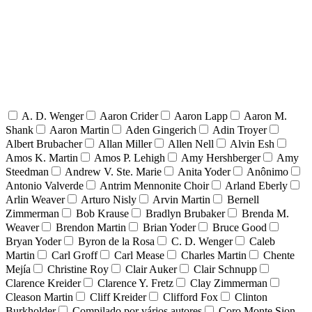
A. D. Wenger
Aaron Crider
Aaron Lapp
Aaron M.
Shank
Aaron Martin
Aden Gingerich
Adin Troyer
Albert Brubacher
Allan Miller
Allen Nell
Alvin Esh
Amos K. Martin
Amos P. Lehigh
Amy Hershberger
Amy
Steedman
Andrew V. Ste. Marie
Anita Yoder
Anônimo
Antonio Valverde
Antrim Mennonite Choir
Arland Eberly
Arlin Weaver
Arturo Nisly
Arvin Martin
Bernell
Zimmerman
Bob Krause
Bradlyn Brubaker
Brenda M.
Weaver
Brendon Martin
Brian Yoder
Bruce Good
Bryan Yoder
Byron de la Rosa
C. D. Wenger
Caleb
Martin
Carl Groff
Carl Mease
Charles Martin
Chente
Mejía
Christine Roy
Clair Auker
Clair Schnupp
Clarence Kreider
Clarence Y. Fretz
Clay Zimmerman
Cleason Martin
Cliff Kreider
Clifford Fox
Clinton
Burkholder
Compilado por vários autores
Coro Monte Sion