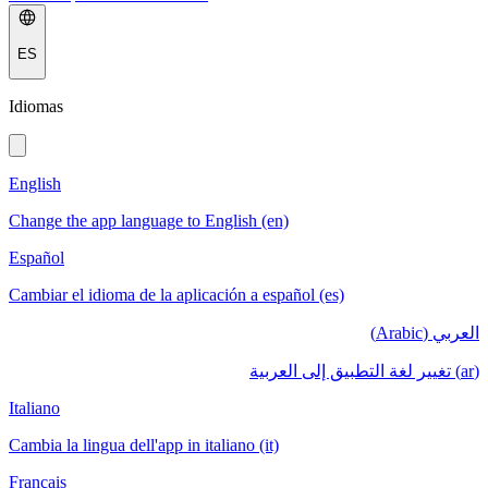
ES
Idiomas
English
Change the app language to English (en)
Español
Cambiar el idioma de la aplicación a español (es)
العربي (Arabic)
(ar) تغيير لغة التطبيق إلى العربية
Italiano
Cambia la lingua dell'app in italiano (it)
Français