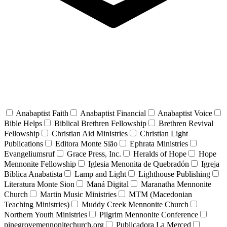
Anabaptist Faith
Anabaptist Financial
Anabaptist Voice
Bible Helps
Biblical Brethren Fellowship
Brethren Revival
Fellowship
Christian Aid Ministries
Christian Light
Publications
Editora Monte Sião
Ephrata Ministries
Evangeliumsruf
Grace Press, Inc.
Heralds of Hope
Hope
Mennonite Fellowship
Iglesia Menonita de Quebradón
Igreja
Bíblica Anabatista
Lamp and Light
Lighthouse Publishing
Literatura Monte Sion
Maná Digital
Maranatha Mennonite
Church
Martin Music Ministries
MTM (Macedonian
Teaching Ministries)
Muddy Creek Mennonite Church
Northern Youth Ministries
Pilgrim Mennonite Conference
pinegrovemennonitechurch.org
Publicadora La Merced