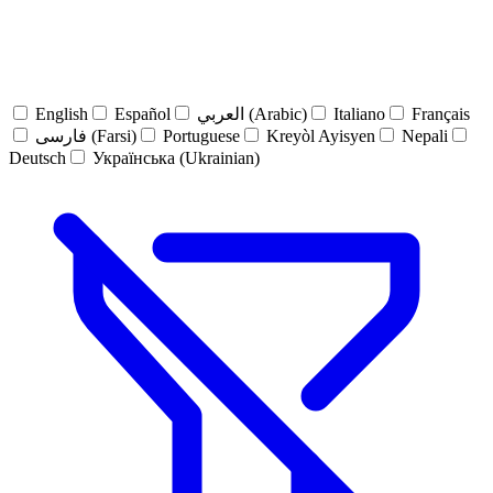
English
Español
العربي (Arabic)
Italiano
Français
فارسی (Farsi)
Portuguese
Kreyòl Ayisyen
Nepali
Deutsch
Українська (Ukrainian)