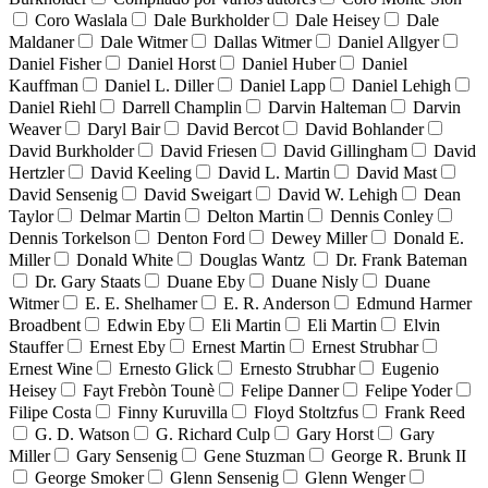
Coro Waslala
Dale Burkholder
Dale Heisey
Dale
Maldaner
Dale Witmer
Dallas Witmer
Daniel Allgyer
Daniel Fisher
Daniel Horst
Daniel Huber
Daniel
Kauffman
Daniel L. Diller
Daniel Lapp
Daniel Lehigh
Daniel Riehl
Darrell Champlin
Darvin Halteman
Darvin
Weaver
Daryl Bair
David Bercot
David Bohlander
David Burkholder
David Friesen
David Gillingham
David
Hertzler
David Keeling
David L. Martin
David Mast
David Sensenig
David Sweigart
David W. Lehigh
Dean
Taylor
Delmar Martin
Delton Martin
Dennis Conley
Dennis Torkelson
Denton Ford
Dewey Miller
Donald E.
Miller
Donald White
Douglas Wantz
Dr. Frank Bateman
Dr. Gary Staats
Duane Eby
Duane Nisly
Duane
Witmer
E. E. Shelhamer
E. R. Anderson
Edmund Harmer
Broadbent
Edwin Eby
Eli Martin
Eli Martin
Elvin
Stauffer
Ernest Eby
Ernest Martin
Ernest Strubhar
Ernest Wine
Ernesto Glick
Ernesto Strubhar
Eugenio
Heisey
Fayt Frebòn Tounè
Felipe Danner
Felipe Yoder
Filipe Costa
Finny Kuruvilla
Floyd Stoltzfus
Frank Reed
G. D. Watson
G. Richard Culp
Gary Horst
Gary
Miller
Gary Sensenig
Gene Stuzman
George R. Brunk II
George Smoker
Glenn Sensenig
Glenn Wenger