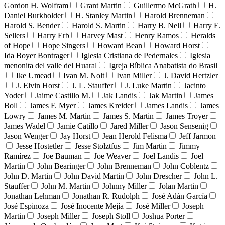
Gordon H. Wolfram
Grant Martin
Guillermo McGrath
H.
Daniel Burkholder
H. Stanley Martin
Harold Brenneman
Harold S. Bender
Harold S. Martin
Harry B. Nell
Harry E.
Sellers
Harry Erb
Harvey Mast
Henry Ramos
Heralds
of Hope
Hope Singers
Howard Bean
Howard Horst
Ida Boyer Bontrager
Iglesia Cristiana de Pedernales
Iglesia
menonita del valle del Huaral
Igreja Bíblica Anabatista do Brasil
Ike Umead
Ivan M. Nolt
Ivan Miller
J. David Hertzler
J. Elvin Horst
J. L. Stauffer
J. Luke Martin
Jacinto
Yoder
Jaime Castillo M.
Jak Landis
Jak Martin
James
Boll
James F. Myer
James Kreider
James Landis
James
Lowry
James M. Martin
James S. Martin
James Troyer
James Wadel
Jamie Catillo
Jared Miller
Jason Sensenig
Jason Wenger
Jay Horst
Jean Herold Felisma
Jeff Jarmon
Jesse Hostetler
Jesse Stolztfus
Jim Martin
Jimmy
Ramírez
Joe Bauman
Joe Weaver
Joel Landis
Joel
Martin
John Bearinger
John Brenneman
John Coblentz
John D. Martin
John David Martin
John Drescher
John L.
Stauffer
John M. Martin
Johnny Miller
Jolan Martin
Jonathan Lehman
Jonathan R. Rudolph
José Adán García
José Espinoza
José Inocente Mejía
José Miller
Joseph
Martin
Joseph Miller
Joseph Stoll
Joshua Porter