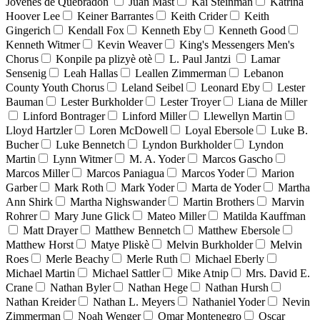
Jóvenes de Quebradón
Juan Mast
Kai Steinman
Katrina
Hoover Lee
Keiner Barrantes
Keith Crider
Keith
Gingerich
Kendall Fox
Kenneth Eby
Kenneth Good
Kenneth Witmer
Kevin Weaver
King's Messengers Men's
Chorus
Konpile pa plizyè otè
L. Paul Jantzi
Lamar
Sensenig
Leah Hallas
Leallen Zimmerman
Lebanon
County Youth Chorus
Leland Seibel
Leonard Eby
Lester
Bauman
Lester Burkholder
Lester Troyer
Liana de Miller
Linford Bontrager
Linford Miller
Llewellyn Martin
Lloyd Hartzler
Loren McDowell
Loyal Ebersole
Luke B.
Bucher
Luke Bennetch
Lyndon Burkholder
Lyndon
Martin
Lynn Witmer
M. A. Yoder
Marcos Gascho
Marcos Miller
Marcos Paniagua
Marcos Yoder
Marion
Garber
Mark Roth
Mark Yoder
Marta de Yoder
Martha
Ann Shirk
Martha Nighswander
Martin Brothers
Marvin
Rohrer
Mary June Glick
Mateo Miller
Matilda Kauffman
Matt Drayer
Matthew Bennetch
Matthew Ebersole
Matthew Horst
Matye Pliskè
Melvin Burkholder
Melvin
Roes
Merle Beachy
Merle Ruth
Michael Eberly
Michael Martin
Michael Sattler
Mike Atnip
Mrs. David E.
Crane
Nathan Byler
Nathan Hege
Nathan Hursh
Nathan Kreider
Nathan L. Meyers
Nathaniel Yoder
Nevin
Zimmerman
Noah Wenger
Omar Montenegro
Oscar