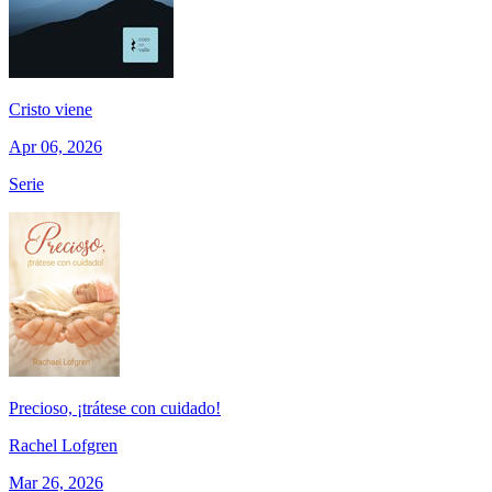
Cristo viene
Apr 06, 2026
Serie
Precioso, ¡trátese con cuidado!
Rachel Lofgren
Mar 26, 2026