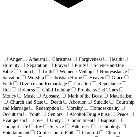
Anger
Atheism
Christmas
Forgiveness
Health
Humility
Separation
Prayer
Purity
Science and the
Bible
Church
Truth
Women's Veiling
Nonresistance
Salvation
Worship
Christian Home
Heaven
Grace
Faith
Divorce and Remarriage
Creation
Repentance
Hell
Holiness
Child Training
Prophecy/End Times
Money
Music
Apostasy
Mark of the Beast
Materialism
Church and State
Death
Abortion
Suicide
Courtship
and Marriage
Redemption
Morality
Homosexuality
Occultism
Youth
Seniors
Alcohol/Drug Abuse
Peace
Evangelism
Love
Unity
Commitment
Baptism
Thought Life
Joy
Service
Bitterness
Technology
Entertainment
Confession of Faith
Comfort
Church