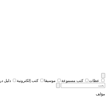
عظات
كتب مسموعة
موسيقا
كتب إلكترونية
دليل د
مؤلف