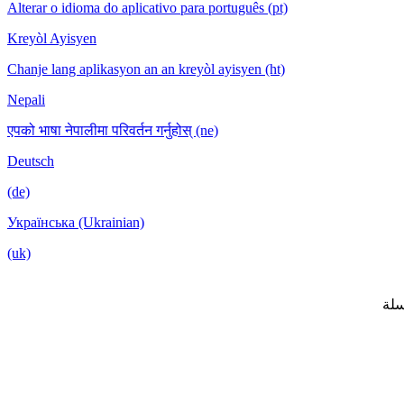
Alterar o idioma do aplicativo para português (pt)
Kreyòl Ayisyen
Chanje lang aplikasyon an an kreyòl ayisyen (ht)
Nepali
एपको भाषा नेपालीमा परिवर्तन गर्नुहोस् (ne)
Deutsch
(de)
Українська (Ukrainian)
(uk)
لة