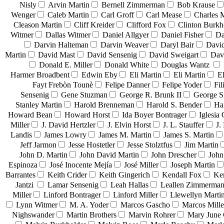
Nisly
Arvin Martin
Bernell Zimmerman
Bob Krause
Wenger
Caleb Martin
Carl Groff
Carl Mease
Charles 
Cleason Martin
Cliff Kreider
Clifford Fox
Clinton Burkh
Witmer
Dallas Witmer
Daniel Allgyer
Daniel Fisher
Da
Darvin Halteman
Darvin Weaver
Daryl Bair
David
Martin
David Mast
David Sensenig
David Sweigart
Dav
Donald E. Miller
Donald White
Douglas Wantz
Harmer Broadbent
Edwin Eby
Eli Martin
Eli Martin
El
Fayt Frebòn Tounè
Felipe Danner
Felipe Yoder
Fil
Sensenig
Gene Stuzman
George R. Brunk II
George 
Stanley Martin
Harold Brenneman
Harold S. Bender
Ha
Howard Bean
Howard Horst
Ida Boyer Bontrager
Iglesia 
Miller
J. David Hertzler
J. Elvin Horst
J. L. Stauffer
J.
Landis
James Lowry
James M. Martin
James S. Martin
Jeff Jarmon
Jesse Hostetler
Jesse Stolztfus
Jim Martin
John D. Martin
John David Martin
John Drescher
John
Espinoza
José Inocente Mejía
José Miller
Joseph Martin
Barrantes
Keith Crider
Keith Gingerich
Kendall Fox
Ke
Jantzi
Lamar Sensenig
Leah Hallas
Leallen Zimmerma
Miller
Linford Bontrager
Linford Miller
Llewellyn Marti
Lynn Witmer
M. A. Yoder
Marcos Gascho
Marcos Mille
Nighswander
Martin Brothers
Marvin Rohrer
Mary June 