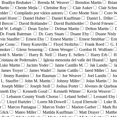
Bradlyn Brubaker
Brenda M. Weaver
Brendon Martin
Brian
Martin
Chente Mejía
Christine Roy
Clair Auker
Clair Schn
older
Compilado por vários autores
Coro Monte Sion
Coro W
niel Horst
Daniel Huber
Daniel Kauffman
Daniel L. Diller
 Bercot
David Bohlander
David Burkholder
David Friesen
id W. Lehigh
Dean Taylor
Delmar Martin
Delton Martin
D
Dr. Frank Bateman
Dr. Gary Staats
Duane Eby
Duane Nisly
vin Stauffer
Ernest Eby
Ernest Martin
Ernest Strubhar
Ern
ipe Costa
Finny Kuruvilla
Floyd Stoltzfus
Frank Reed
G. 
Smoker
Glenn Sensenig
Glenn Wenger
Gordon H. Wolfram
rold S. Martin
Harry B. Nell
Harry E. Sellers
Harry Erb
H
Cristiana de Pedernales
Iglesia menonita del valle del Huaral
Igre
 Luke Martin
Jacinto Yoder
Jaime Castillo M.
Jak Landis
J
James Troyer
James Wadel
Jamie Catillo
Jared Miller
Jas
Jimmy Ramírez
Joe Bauman
Joe Weaver
Joel Landis
Jo
 L. Stauffer
John M. Martin
Johnny Miller
Jolan Martin
Jo
Joseph Miller
Joseph Stoll
Joshua Porter
Jóvenes de Quebr
nneth Eby
Kenneth Good
Kenneth Witmer
Kevin Weaver
n
Lebanon County Youth Chorus
Leland Seibel
Leonard Eby
n
Lloyd Hartzler
Loren McDowell
Loyal Ebersole
Luke B.
r
Marcos Paniagua
Marcos Yoder
Marion Garber
Mark Ro
Glick
Mateo Miller
Matilda Kauffman
Matt Drayer
Matth