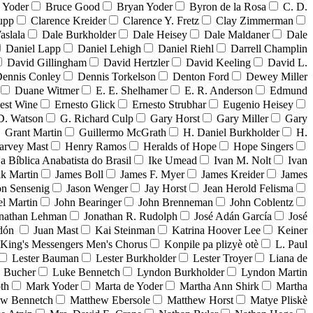
 Yoder
Bruce Good
Bryan Yoder
Byron de la Rosa
C. D.
upp
Clarence Kreider
Clarence Y. Fretz
Clay Zimmerman
aslala
Dale Burkholder
Dale Heisey
Dale Maldaner
Dale
Daniel Lapp
Daniel Lehigh
Daniel Riehl
Darrell Champlin
David Gillingham
David Hertzler
David Keeling
David L.
ennis Conley
Dennis Torkelson
Denton Ford
Dewey Miller
Duane Witmer
E. E. Shelhamer
E. R. Anderson
Edmund
est Wine
Ernesto Glick
Ernesto Strubhar
Eugenio Heisey
D. Watson
G. Richard Culp
Gary Horst
Gary Miller
Gary
Grant Martin
Guillermo McGrath
H. Daniel Burkholder
H.
arvey Mast
Henry Ramos
Heralds of Hope
Hope Singers
ja Bíblica Anabatista do Brasil
Ike Umead
Ivan M. Nolt
Ivan
ak Martin
James Boll
James F. Myer
James Kreider
James
on Sensenig
Jason Wenger
Jay Horst
Jean Herold Felisma
el Martin
John Bearinger
John Brenneman
John Coblentz
nathan Lehman
Jonathan R. Rudolph
José Adán García
José
adón
Juan Mast
Kai Steinman
Katrina Hoover Lee
Keiner
King's Messengers Men's Chorus
Konpile pa plizyè otè
L. Paul
Lester Bauman
Lester Burkholder
Lester Troyer
Liana de
 Bucher
Luke Bennetch
Lyndon Burkholder
Lyndon Martin
th
Mark Yoder
Marta de Yoder
Martha Ann Shirk
Martha
ew Bennetch
Matthew Ebersole
Matthew Horst
Matye Pliskè