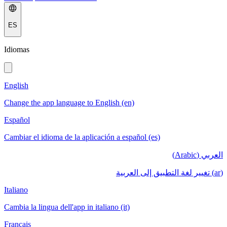
ES
Idiomas
English
Change the app language to English (en)
Español
Cambiar el idioma de la aplicación a español (es)
العربي (Arabic)
(ar) تغيير لغة التطبيق إلى العربية
Italiano
Cambia la lingua dell'app in italiano (it)
Français