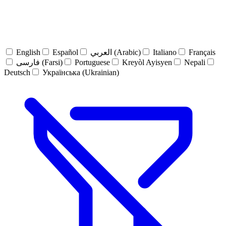
English
Español
العربي (Arabic)
Italiano
Français
فارسی (Farsi)
Portuguese
Kreyòl Ayisyen
Nepali
Deutsch
Українська (Ukrainian)