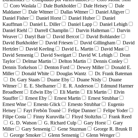
Coro Waslala
Dale Burkholder
Dale Heisey
Dale
Maldaner
Dale Witmer
Dallas Witmer
Daniel Allgyer
Daniel Fisher
Daniel Horst
Daniel Huber
Daniel
Kauffman
Daniel L. Diller
Daniel Lapp
Daniel Lehigh
Daniel Riehl
Darrell Champlin
Darvin Halteman
Darvin
Weaver
Daryl Bair
David Bercot
David Bohlander
David Burkholder
David Friesen
David Gillingham
David
Hertzler
David Keeling
David L. Martin
David Mast
David Sensenig
David Sweigart
David W. Lehigh
Dean
Taylor
Delmar Martin
Delton Martin
Dennis Conley
Dennis Torkelson
Denton Ford
Dewey Miller
Donald E.
Miller
Donald White
Douglas Wantz
Dr. Frank Bateman
Dr. Gary Staats
Duane Eby
Duane Nisly
Duane
Witmer
E. E. Shelhamer
E. R. Anderson
Edmund Harmer
Broadbent
Edwin Eby
Eli Martin
Eli Martin
Elvin
Stauffer
Ernest Eby
Ernest Martin
Ernest Strubhar
Ernest Wine
Ernesto Glick
Ernesto Strubhar
Eugenio
Heisey
Fayt Frebòn Tounè
Felipe Danner
Felipe Yoder
Filipe Costa
Finny Kuruvilla
Floyd Stoltzfus
Frank Reed
G. D. Watson
G. Richard Culp
Gary Horst
Gary
Miller
Gary Sensenig
Gene Stuzman
George R. Brunk II
George Smoker
Glenn Sensenig
Glenn Wenger