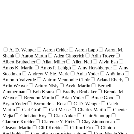
A. D. Wenger
Aaron Crider
Aaron Lapp
Aaron M.
Shank
Aaron Martin
Aden Gingerich
Adin Troyer
Albert Brubacher
Allan Miller
Allen Nell
Alvin Esh
Amos K. Martin
Amos P. Lehigh
Amy Hershberger
Amy
Steedman
Andrew V. Ste. Marie
Anita Yoder
Anônimo
Antonio Valverde
Antrim Mennonite Choir
Arland Eberly
Arlin Weaver
Arturo Nisly
Arvin Martin
Bernell
Zimmerman
Bob Krause
Bradlyn Brubaker
Brenda M.
Weaver
Brendon Martin
Brian Yoder
Bruce Good
Bryan Yoder
Byron de la Rosa
C. D. Wenger
Caleb
Martin
Carl Groff
Carl Mease
Charles Martin
Chente
Mejía
Christine Roy
Clair Auker
Clair Schnupp
Clarence Kreider
Clarence Y. Fretz
Clay Zimmerman
Cleason Martin
Cliff Kreider
Clifford Fox
Clinton
Burkholder
Compilado por vários autores
Coro Monte Sion