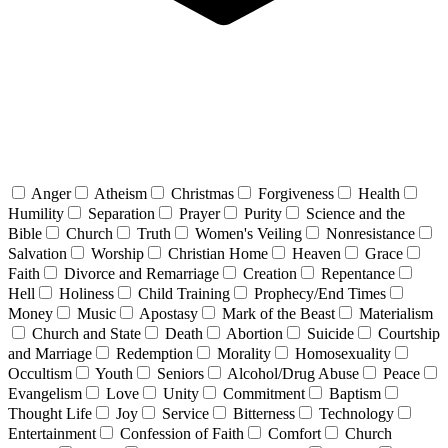
Anger
Atheism
Christmas
Forgiveness
Health
Humility
Separation
Prayer
Purity
Science and the
Bible
Church
Truth
Women's Veiling
Nonresistance
Salvation
Worship
Christian Home
Heaven
Grace
Faith
Divorce and Remarriage
Creation
Repentance
Hell
Holiness
Child Training
Prophecy/End Times
Money
Music
Apostasy
Mark of the Beast
Materialism
Church and State
Death
Abortion
Suicide
Courtship
and Marriage
Redemption
Morality
Homosexuality
Occultism
Youth
Seniors
Alcohol/Drug Abuse
Peace
Evangelism
Love
Unity
Commitment
Baptism
Thought Life
Joy
Service
Bitterness
Technology
Entertainment
Confession of Faith
Comfort
Church