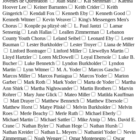
Jóvenes de Quebradón
Juan Mast
Kai Steinman
Katrina
Hoover Lee
Keiner Barrantes
Keith Crider
Keith
Gingerich
Kendall Fox
Kenneth Eby
Kenneth Good
Kenneth Witmer
Kevin Weaver
King's Messengers Men's
Chorus
Konpile pa plizyè otè
L. Paul Jantzi
Lamar
Sensenig
Leah Hallas
Leallen Zimmerman
Lebanon
County Youth Chorus
Leland Seibel
Leonard Eby
Lester
Bauman
Lester Burkholder
Lester Troyer
Liana de Miller
Linford Bontrager
Linford Miller
Llewellyn Martin
Lloyd Hartzler
Loren McDowell
Loyal Ebersole
Luke B.
Bucher
Luke Bennetch
Lyndon Burkholder
Lyndon
Martin
Lynn Witmer
M. A. Yoder
Marcos Gascho
Marcos Miller
Marcos Paniagua
Marcos Yoder
Marion
Garber
Mark Roth
Mark Yoder
Marta de Yoder
Martha
Ann Shirk
Martha Nighswander
Martin Brothers
Marvin
Rohrer
Mary June Glick
Mateo Miller
Matilda Kauffman
Matt Drayer
Matthew Bennetch
Matthew Ebersole
Matthew Horst
Matye Pliskè
Melvin Burkholder
Melvin
Roes
Merle Beachy
Merle Ruth
Michael Eberly
Michael Martin
Michael Sattler
Mike Atnip
Mrs. David E.
Crane
Nathan Byler
Nathan Hege
Nathan Hursh
Nathan Kreider
Nathan L. Meyers
Nathaniel Yoder
Nevin
Zimmerman
Noah Wenger
Omar Montenegro
Oscar