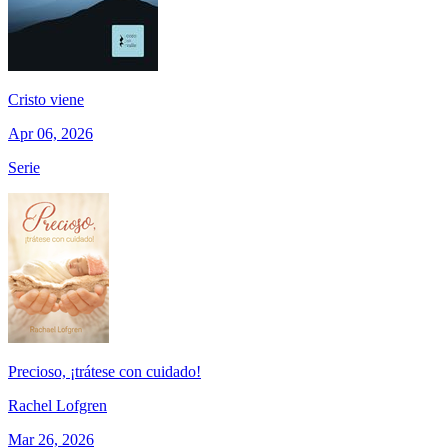
Cristo viene
Apr 06, 2026
Serie
Precioso, ¡trátese con cuidado!
Rachel Lofgren
Mar 26, 2026