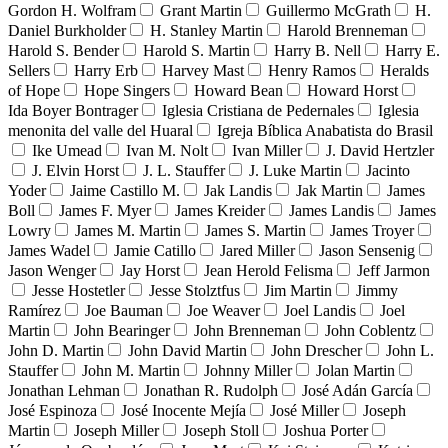
Gordon H. Wolfram
Grant Martin
Guillermo McGrath
H.
Daniel Burkholder
H. Stanley Martin
Harold Brenneman
Harold S. Bender
Harold S. Martin
Harry B. Nell
Harry E.
Sellers
Harry Erb
Harvey Mast
Henry Ramos
Heralds
of Hope
Hope Singers
Howard Bean
Howard Horst
Ida Boyer Bontrager
Iglesia Cristiana de Pedernales
Iglesia
menonita del valle del Huaral
Igreja Bíblica Anabatista do Brasil
Ike Umead
Ivan M. Nolt
Ivan Miller
J. David Hertzler
J. Elvin Horst
J. L. Stauffer
J. Luke Martin
Jacinto
Yoder
Jaime Castillo M.
Jak Landis
Jak Martin
James
Boll
James F. Myer
James Kreider
James Landis
James
Lowry
James M. Martin
James S. Martin
James Troyer
James Wadel
Jamie Catillo
Jared Miller
Jason Sensenig
Jason Wenger
Jay Horst
Jean Herold Felisma
Jeff Jarmon
Jesse Hostetler
Jesse Stolztfus
Jim Martin
Jimmy
Ramírez
Joe Bauman
Joe Weaver
Joel Landis
Joel
Martin
John Bearinger
John Brenneman
John Coblentz
John D. Martin
John David Martin
John Drescher
John L.
Stauffer
John M. Martin
Johnny Miller
Jolan Martin
Jonathan Lehman
Jonathan R. Rudolph
José Adán García
José Espinoza
José Inocente Mejía
José Miller
Joseph
Martin
Joseph Miller
Joseph Stoll
Joshua Porter