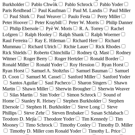
Burkholder
Pablo Chwòk
Pablo Schrock
Pablo Yoder
Paris Reidhead
Paul Kaufman
Paul M. Landis
Paul Miller
Paul Shirk
Paul Weaver
Paulo Festa
Perry Miller
Peter Hoover
Peter Kraybill
Peter W. Morris
Philip Danner
Philip Ebersole
Pyè W. Moris
R. A. Torrey
Rachel
Lofgren
Ralph Hooley
Ralph Shank
Ralph Woerner
Raul Ferreira
Ray E. Hileman
Richard Herr
Richard
Mummau
Richard Ulrich
Richie Lauer
Rick Rhodes
Rick Shields
Roberto Chinchilla
Rodney Q. Mast
Rodney
Witmer
Roger Berry
Roger Hertzler
Ronald Border
Ronald Miller
Ronald Yoder
Roy Hession
Ryan Horst
Ryan Horst
Samuel A. Stoltzfus
Samuel Bauman
Samuel
D. Coon
Samuel M. Cassel
Sanford Miller
Sanford Yoder
Santos Aguilar
Saul Pacheco
Sharon Singers
Shawn
Martin
Shawn Miller
Sherwin Brougher
Sherwin Weaver
Silas Martin
Sim Yoder
Simon Schrock
Sound of
Home
Stanley R. Heisey
Stephen Burkholder
Stephen
Ebersole
Stephen H. Burkholder
Steve Long
Steve
Phillips
Steve Zehr
Steven Brubaker
Susan Schlabach
Teodoro D. Mejía
Theodore Yoder
Tim Kennedy
Tim
Mooney
Timo Schrock
Timothy Conley
Timothy D. Miller
Timothy D. Miller com Ronald Yoder
Timothy L. Price