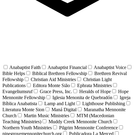
Anabaptist Faith
Anabaptist Financial
Anabaptist Voice
Bible Helps
Biblical Brethren Fellowship
Brethren Revival
Fellowship
Christian Aid Ministries
Christian Light
Publications
Editora Monte Sião
Ephrata Ministries
Evangeliumsruf
Grace Press, Inc.
Heralds of Hope
Hope
Mennonite Fellowship
Iglesia Menonita de Quebradón
Igreja
Bíblica Anabatista
Lamp and Light
Lighthouse Publishing
Literatura Monte Sion
Maná Digital
Maranatha Mennonite
Church
Martin Music Ministries
MTM (Macedonian
Teaching Ministries)
Muddy Creek Mennonite Church
Northern Youth Ministries
Pilgrim Mennonite Conference
pinegrovemennonitechurch.org
Publicadora La Merced