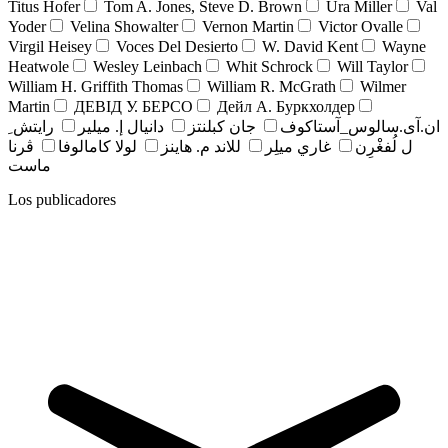
Titus Hofer
Tom A. Jones, Steve D. Brown
Ura Miller
Val
Yoder
Velina Showalter
Vernon Martin
Victor Ovalle
Virgil Heisey
Voces Del Desierto
W. David Kent
Wayne
Heatwole
Wesley Leinbach
Whit Schrock
Will Taylor
William H. Griffith Thomas
William R. McGrath
Wilmer
Martin
ДЕВІД У. БЕРСО
Дейл А. Буркхолдер
ان.آی.سالوس_آستاکوف
جان کبلنتز
دانيال إ. ميلير
رايتش ِ
ل لُفغْرِن
غاري ميلِر
للاند م. هاينز
لولا كامالوفا
ڤرنا
ماست
Los publicadores