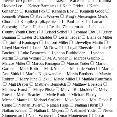
Jóvenes de Quebradón
Juan Mast
Kai Steinman
Katrina
Hoover Lee
Keiner Barrantes
Keith Crider
Keith
Gingerich
Kendall Fox
Kenneth Eby
Kenneth Good
Kenneth Witmer
Kevin Weaver
King's Messengers Men's
Chorus
Konpile pa plizyè otè
L. Paul Jantzi
Lamar
Sensenig
Leah Hallas
Leallen Zimmerman
Lebanon
County Youth Chorus
Leland Seibel
Leonard Eby
Lester
Bauman
Lester Burkholder
Lester Troyer
Liana de Miller
Linford Bontrager
Linford Miller
Llewellyn Martin
Lloyd Hartzler
Loren McDowell
Loyal Ebersole
Luke B.
Bucher
Luke Bennetch
Lyndon Burkholder
Lyndon
Martin
Lynn Witmer
M. A. Yoder
Marcos Gascho
Marcos Miller
Marcos Paniagua
Marcos Yoder
Marion
Garber
Mark Roth
Mark Yoder
Marta de Yoder
Martha
Ann Shirk
Martha Nighswander
Martin Brothers
Marvin
Rohrer
Mary June Glick
Mateo Miller
Matilda Kauffman
Matt Drayer
Matthew Bennetch
Matthew Ebersole
Matthew Horst
Matye Pliskè
Melvin Burkholder
Melvin
Roes
Merle Beachy
Merle Ruth
Michael Eberly
Michael Martin
Michael Sattler
Mike Atnip
Mrs. David E.
Crane
Nathan Byler
Nathan Hege
Nathan Hursh
Nathan Kreider
Nathan L. Meyers
Nathaniel Yoder
Nevin
Zimmerman
Noah Wenger
Omar Montenegro
Oscar