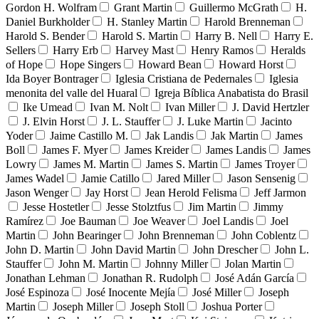
Gordon H. Wolfram
Grant Martin
Guillermo McGrath
H.
Daniel Burkholder
H. Stanley Martin
Harold Brenneman
Harold S. Bender
Harold S. Martin
Harry B. Nell
Harry E.
Sellers
Harry Erb
Harvey Mast
Henry Ramos
Heralds
of Hope
Hope Singers
Howard Bean
Howard Horst
Ida Boyer Bontrager
Iglesia Cristiana de Pedernales
Iglesia
menonita del valle del Huaral
Igreja Bíblica Anabatista do Brasil
Ike Umead
Ivan M. Nolt
Ivan Miller
J. David Hertzler
J. Elvin Horst
J. L. Stauffer
J. Luke Martin
Jacinto
Yoder
Jaime Castillo M.
Jak Landis
Jak Martin
James
Boll
James F. Myer
James Kreider
James Landis
James
Lowry
James M. Martin
James S. Martin
James Troyer
James Wadel
Jamie Catillo
Jared Miller
Jason Sensenig
Jason Wenger
Jay Horst
Jean Herold Felisma
Jeff Jarmon
Jesse Hostetler
Jesse Stolztfus
Jim Martin
Jimmy
Ramírez
Joe Bauman
Joe Weaver
Joel Landis
Joel
Martin
John Bearinger
John Brenneman
John Coblentz
John D. Martin
John David Martin
John Drescher
John L.
Stauffer
John M. Martin
Johnny Miller
Jolan Martin
Jonathan Lehman
Jonathan R. Rudolph
José Adán García
José Espinoza
José Inocente Mejía
José Miller
Joseph
Martin
Joseph Miller
Joseph Stoll
Joshua Porter