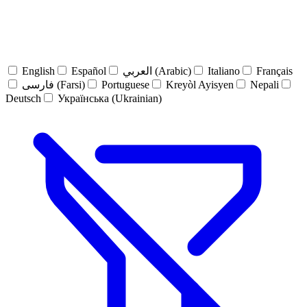
English
Español
العربي (Arabic)
Italiano
Français
فارسی (Farsi)
Portuguese
Kreyòl Ayisyen
Nepali
Deutsch
Українська (Ukrainian)