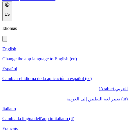
ES
Idiomas
English
Change the app language to English (en)
Español
Cambiar el idioma de la aplicación a español (es)
العربي (Arabic)
(ar) تغيير لغة التطبيق إلى العربية
Italiano
Cambia la lingua dell'app in italiano (it)
Français