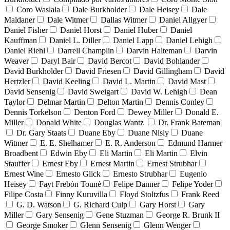
Coro Waslala
Dale Burkholder
Dale Heisey
Dale
Maldaner
Dale Witmer
Dallas Witmer
Daniel Allgyer
Daniel Fisher
Daniel Horst
Daniel Huber
Daniel
Kauffman
Daniel L. Diller
Daniel Lapp
Daniel Lehigh
Daniel Riehl
Darrell Champlin
Darvin Halteman
Darvin
Weaver
Daryl Bair
David Bercot
David Bohlander
David Burkholder
David Friesen
David Gillingham
David
Hertzler
David Keeling
David L. Martin
David Mast
David Sensenig
David Sweigart
David W. Lehigh
Dean
Taylor
Delmar Martin
Delton Martin
Dennis Conley
Dennis Torkelson
Denton Ford
Dewey Miller
Donald E.
Miller
Donald White
Douglas Wantz
Dr. Frank Bateman
Dr. Gary Staats
Duane Eby
Duane Nisly
Duane
Witmer
E. E. Shelhamer
E. R. Anderson
Edmund Harmer
Broadbent
Edwin Eby
Eli Martin
Eli Martin
Elvin
Stauffer
Ernest Eby
Ernest Martin
Ernest Strubhar
Ernest Wine
Ernesto Glick
Ernesto Strubhar
Eugenio
Heisey
Fayt Frebòn Tounè
Felipe Danner
Felipe Yoder
Filipe Costa
Finny Kuruvilla
Floyd Stoltzfus
Frank Reed
G. D. Watson
G. Richard Culp
Gary Horst
Gary
Miller
Gary Sensenig
Gene Stuzman
George R. Brunk II
George Smoker
Glenn Sensenig
Glenn Wenger