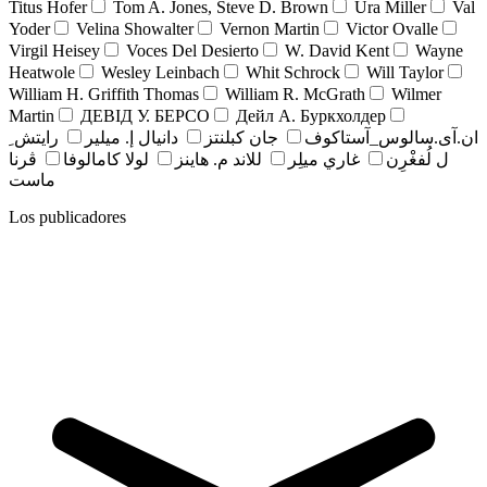
Titus Hofer
Tom A. Jones, Steve D. Brown
Ura Miller
Val
Yoder
Velina Showalter
Vernon Martin
Victor Ovalle
Virgil Heisey
Voces Del Desierto
W. David Kent
Wayne
Heatwole
Wesley Leinbach
Whit Schrock
Will Taylor
William H. Griffith Thomas
William R. McGrath
Wilmer
Martin
ДЕВІД У. БЕРСО
Дейл А. Буркхолдер
ان.آی.سالوس_آستاکوف
جان کبلنتز
دانيال إ. ميلير
رايتش ِ
ل لُفغْرِن
غاري ميلِر
للاند م. هاينز
لولا كامالوفا
ڤرنا
ماست
Los publicadores