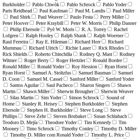
Burkholder
Pablo Chwòk
Pablo Schrock
Pablo Yoder
Paris Reidhead
Paul Kaufman
Paul M. Landis
Paul Miller
Paul Shirk
Paul Weaver
Paulo Festa
Perry Miller
Peter Hoover
Peter Kraybill
Peter W. Morris
Philip Danner
Philip Ebersole
Pyè W. Moris
R. A. Torrey
Rachel
Lofgren
Ralph Hooley
Ralph Shank
Ralph Woerner
Raul Ferreira
Ray E. Hileman
Richard Herr
Richard
Mummau
Richard Ulrich
Richie Lauer
Rick Rhodes
Rick Shields
Roberto Chinchilla
Rodney Q. Mast
Rodney
Witmer
Roger Berry
Roger Hertzler
Ronald Border
Ronald Miller
Ronald Yoder
Roy Hession
Ryan Horst
Ryan Horst
Samuel A. Stoltzfus
Samuel Bauman
Samuel
D. Coon
Samuel M. Cassel
Sanford Miller
Sanford Yoder
Santos Aguilar
Saul Pacheco
Sharon Singers
Shawn
Martin
Shawn Miller
Sherwin Brougher
Sherwin Weaver
Silas Martin
Sim Yoder
Simon Schrock
Sound of
Home
Stanley R. Heisey
Stephen Burkholder
Stephen
Ebersole
Stephen H. Burkholder
Steve Long
Steve
Phillips
Steve Zehr
Steven Brubaker
Susan Schlabach
Teodoro D. Mejía
Theodore Yoder
Tim Kennedy
Tim
Mooney
Timo Schrock
Timothy Conley
Timothy D. Miller
Timothy D. Miller com Ronald Yoder
Timothy L. Price