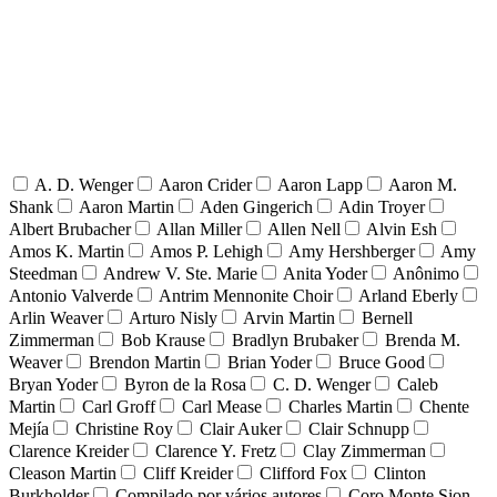
A. D. Wenger
Aaron Crider
Aaron Lapp
Aaron M.
Shank
Aaron Martin
Aden Gingerich
Adin Troyer
Albert Brubacher
Allan Miller
Allen Nell
Alvin Esh
Amos K. Martin
Amos P. Lehigh
Amy Hershberger
Amy
Steedman
Andrew V. Ste. Marie
Anita Yoder
Anônimo
Antonio Valverde
Antrim Mennonite Choir
Arland Eberly
Arlin Weaver
Arturo Nisly
Arvin Martin
Bernell
Zimmerman
Bob Krause
Bradlyn Brubaker
Brenda M.
Weaver
Brendon Martin
Brian Yoder
Bruce Good
Bryan Yoder
Byron de la Rosa
C. D. Wenger
Caleb
Martin
Carl Groff
Carl Mease
Charles Martin
Chente
Mejía
Christine Roy
Clair Auker
Clair Schnupp
Clarence Kreider
Clarence Y. Fretz
Clay Zimmerman
Cleason Martin
Cliff Kreider
Clifford Fox
Clinton
Burkholder
Compilado por vários autores
Coro Monte Sion