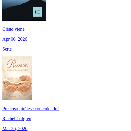
Cristo viene
Apr 06, 2026
Serie
Precioso, ¡trátese con cuidado!
Rachel Lofgren
Mar 26, 2026