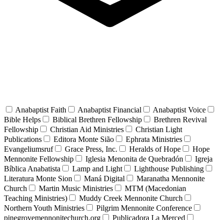
Anabaptist Faith
Anabaptist Financial
Anabaptist Voice
Bible Helps
Biblical Brethren Fellowship
Brethren Revival
Fellowship
Christian Aid Ministries
Christian Light
Publications
Editora Monte Sião
Ephrata Ministries
Evangeliumsruf
Grace Press, Inc.
Heralds of Hope
Hope
Mennonite Fellowship
Iglesia Menonita de Quebradón
Igreja
Bíblica Anabatista
Lamp and Light
Lighthouse Publishing
Literatura Monte Sion
Maná Digital
Maranatha Mennonite
Church
Martin Music Ministries
MTM (Macedonian
Teaching Ministries)
Muddy Creek Mennonite Church
Northern Youth Ministries
Pilgrim Mennonite Conference
pinegrovemennonitechurch.org
Publicadora La Merced