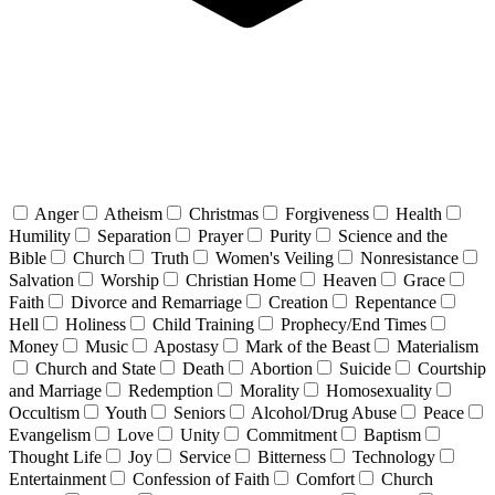
Anger
Atheism
Christmas
Forgiveness
Health
Humility
Separation
Prayer
Purity
Science and the
Bible
Church
Truth
Women's Veiling
Nonresistance
Salvation
Worship
Christian Home
Heaven
Grace
Faith
Divorce and Remarriage
Creation
Repentance
Hell
Holiness
Child Training
Prophecy/End Times
Money
Music
Apostasy
Mark of the Beast
Materialism
Church and State
Death
Abortion
Suicide
Courtship
and Marriage
Redemption
Morality
Homosexuality
Occultism
Youth
Seniors
Alcohol/Drug Abuse
Peace
Evangelism
Love
Unity
Commitment
Baptism
Thought Life
Joy
Service
Bitterness
Technology
Entertainment
Confession of Faith
Comfort
Church