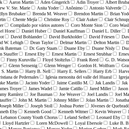
nk
Aaron Martin
Aden Gingerich
Adin Troyer
Albert Brub
ew V. Ste. Marie
Anita Yoder
Anônimo
Antonio Valverde
dlyn Brubaker
Brenda M. Weaver
Brendon Martin
Brian Yod
tin
Chente Mejía
Christine Roy
Clair Auker
Clair Schnup
er
Compilado por vários autores
Coro Monte Sion
Coro Wasl
el Horst
Daniel Huber
Daniel Kauffman
Daniel L. Diller
ot
David Bohlander
David Burkholder
David Friesen
Dav
id W. Lehigh
Dean Taylor
Delmar Martin
Delton Martin
D
ank Bateman
Dr. Gary Staats
Duane Eby
Duane Nisly
Dua
n Stauffer
Ernest Eby
Ernest Martin
Ernest Strubhar
Ernes
Finny Kuruvilla
Floyd Stoltzfus
Frank Reed
G. D. Watso
r
Glenn Sensenig
Glenn Wenger
Gordon H. Wolfram
Gra
 S. Martin
Harry B. Nell
Harry E. Sellers
Harry Erb
Harv
ristiana de Pedernales
Iglesia menonita del valle del Huaral
Igrej
uke Martin
Jacinto Yoder
Jaime Castillo M.
Jak Landis
Jak
ames Troyer
James Wadel
Jamie Catillo
Jared Miller
Jason
mmy Ramírez
Joe Bauman
Joe Weaver
Joel Landis
Joel Ma
tauffer
John M. Martin
Johnny Miller
Jolan Martin
Jonath
Joseph Miller
Joseph Stoll
Joshua Porter
Jóvenes de Quebra
neth Eby
Kenneth Good
Kenneth Witmer
Kevin Weaver
Lebanon County Youth Chorus
Leland Seibel
Leonard Eby
Lloyd Hartzler
Loren McDowell
Loyal Ebersole
Luke B. B
r
Marcos Paniagua
Marcos Yoder
Marion Garber
Mark Ro