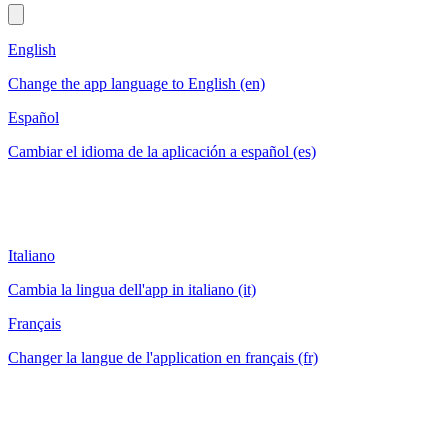
English
Change the app language to English (en)
Español
Cambiar el idioma de la aplicación a español (es)
Italiano
Cambia la lingua dell'app in italiano (it)
Français
Changer la langue de l'application en français (fr)