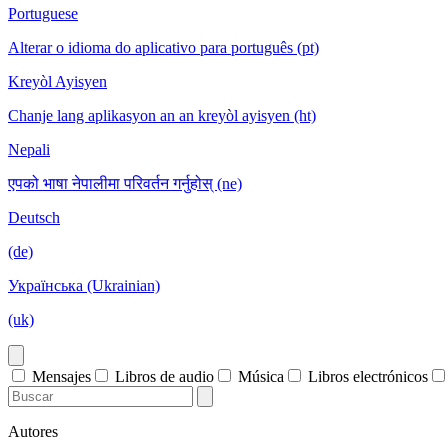
Portuguese
Alterar o idioma do aplicativo para português (pt)
Kreyòl Ayisyen
Chanje lang aplikasyon an an kreyòl ayisyen (ht)
Nepali
एपको भाषा नेपालीमा परिवर्तन गर्नुहोस् (ne)
Deutsch
(de)
Українська (Ukrainian)
(uk)
Mensajes
Libros de audio
Música
Libros electrónicos
Autores