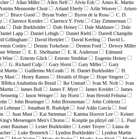
acher
Allan Miller
Allen Nell
Alvin Esh
Amos K. Martin
Antrim Mennonite Choir
Arland Eberly
Arlin Weaver
Arturo
er
Bruce Good
Bryan Yoder
Byron de la Rosa
C. D.
p
Clarence Kreider
Clarence Y. Fretz
Clay Zimmerman
ala
Dale Burkholder
Dale Heisey
Dale Maldaner
Dale
Daniel Lapp
Daniel Lehigh
Daniel Riehl
Darrell Champlin
id Gillingham
David Hertzler
David Keeling
David L.
ennis Conley
Dennis Torkelson
Denton Ford
Dewey Miller
ne Witmer
E. E. Shelhamer
E. R. Anderson
Edmund
t Wine
Ernesto Glick
Ernesto Strubhar
Eugenio Heisey
n
G. Richard Culp
Gary Horst
Gary Miller
Gary
nt Martin
Guillermo McGrath
H. Daniel Burkholder
H.
ey Mast
Henry Ramos
Heralds of Hope
Hope Singers
a Bíblica Anabatista do Brasil
Ike Umead
Ivan M. Nolt
Ivan
 Martin
James Boll
James F. Myer
James Kreider
James
 Sensenig
Jason Wenger
Jay Horst
Jean Herold Felisma
rtin
John Bearinger
John Brenneman
John Coblentz
an Lehman
Jonathan R. Rudolph
José Adán García
José
dón
Juan Mast
Kai Steinman
Katrina Hoover Lee
Keiner
King's Messengers Men's Chorus
Konpile pa plizyè otè
L. Paul
Lester Bauman
Lester Burkholder
Lester Troyer
Liana de
ucher
Luke Bennetch
Lyndon Burkholder
Lyndon Martin
th
Mark Yoder
Marta de Yoder
Martha Ann Shirk
Martha