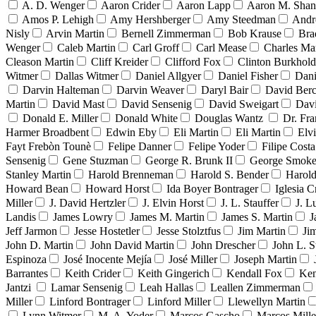
A. D. Wenger
Aaron Crider
Aaron Lapp
Aaron M. Sha
Amos P. Lehigh
Amy Hershberger
Amy Steedman
Andr
Nisly
Arvin Martin
Bernell Zimmerman
Bob Krause
Bra
Wenger
Caleb Martin
Carl Groff
Carl Mease
Charles Mar
Cleason Martin
Cliff Kreider
Clifford Fox
Clinton Burkhold
Witmer
Dallas Witmer
Daniel Allgyer
Daniel Fisher
Dani
Darvin Halteman
Darvin Weaver
Daryl Bair
David Berc
Martin
David Mast
David Sensenig
David Sweigart
Dav
Donald E. Miller
Donald White
Douglas Wantz
Dr. Fr
Harmer Broadbent
Edwin Eby
Eli Martin
Eli Martin
Elvi
Fayt Frebòn Tounè
Felipe Danner
Felipe Yoder
Filipe Costa
Sensenig
Gene Stuzman
George R. Brunk II
George Smoke
Stanley Martin
Harold Brenneman
Harold S. Bender
Harold
Howard Bean
Howard Horst
Ida Boyer Bontrager
Iglesia C
Miller
J. David Hertzler
J. Elvin Horst
J. L. Stauffer
J. L
Landis
James Lowry
James M. Martin
James S. Martin
J
Jeff Jarmon
Jesse Hostetler
Jesse Stolztfus
Jim Martin
Ji
John D. Martin
John David Martin
John Drescher
John L. S
Espinoza
José Inocente Mejía
José Miller
Joseph Martin
Barrantes
Keith Crider
Keith Gingerich
Kendall Fox
Ken
Jantzi
Lamar Sensenig
Leah Hallas
Leallen Zimmerman
Miller
Linford Bontrager
Linford Miller
Llewellyn Martin
Lynn Witmer
M. A. Yoder
Marcos Gascho
Marcos Mille