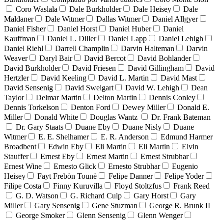
Coro Waslala
Dale Burkholder
Dale Heisey
Dale
Maldaner
Dale Witmer
Dallas Witmer
Daniel Allgyer
Daniel Fisher
Daniel Horst
Daniel Huber
Daniel
Kauffman
Daniel L. Diller
Daniel Lapp
Daniel Lehigh
Daniel Riehl
Darrell Champlin
Darvin Halteman
Darvin
Weaver
Daryl Bair
David Bercot
David Bohlander
David Burkholder
David Friesen
David Gillingham
David
Hertzler
David Keeling
David L. Martin
David Mast
David Sensenig
David Sweigart
David W. Lehigh
Dean
Taylor
Delmar Martin
Delton Martin
Dennis Conley
Dennis Torkelson
Denton Ford
Dewey Miller
Donald E.
Miller
Donald White
Douglas Wantz
Dr. Frank Bateman
Dr. Gary Staats
Duane Eby
Duane Nisly
Duane
Witmer
E. E. Shelhamer
E. R. Anderson
Edmund Harmer
Broadbent
Edwin Eby
Eli Martin
Eli Martin
Elvin
Stauffer
Ernest Eby
Ernest Martin
Ernest Strubhar
Ernest Wine
Ernesto Glick
Ernesto Strubhar
Eugenio
Heisey
Fayt Frebòn Tounè
Felipe Danner
Felipe Yoder
Filipe Costa
Finny Kuruvilla
Floyd Stoltzfus
Frank Reed
G. D. Watson
G. Richard Culp
Gary Horst
Gary
Miller
Gary Sensenig
Gene Stuzman
George R. Brunk II
George Smoker
Glenn Sensenig
Glenn Wenger