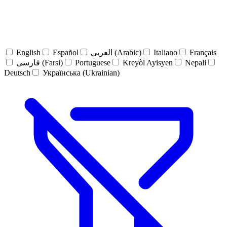
English
Español
العربي (Arabic)
Italiano
Français
فارسی (Farsi)
Portuguese
Kreyòl Ayisyen
Nepali
Deutsch
Українська (Ukrainian)