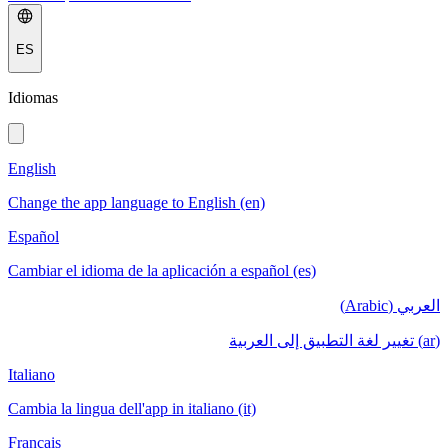
ES
Idiomas
English
Change the app language to English (en)
Español
Cambiar el idioma de la aplicación a español (es)
العربي (Arabic)
(ar) تغيير لغة التطبيق إلى العربية
Italiano
Cambia la lingua dell'app in italiano (it)
Français