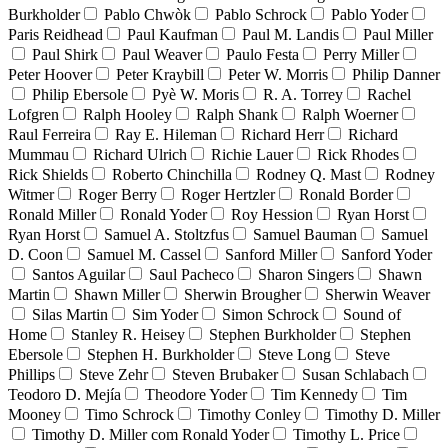
Burkholder
Pablo Chwòk
Pablo Schrock
Pablo Yoder
Paris Reidhead
Paul Kaufman
Paul M. Landis
Paul Miller
Paul Shirk
Paul Weaver
Paulo Festa
Perry Miller
Peter Hoover
Peter Kraybill
Peter W. Morris
Philip Danner
Philip Ebersole
Pyè W. Moris
R. A. Torrey
Rachel
Lofgren
Ralph Hooley
Ralph Shank
Ralph Woerner
Raul Ferreira
Ray E. Hileman
Richard Herr
Richard
Mummau
Richard Ulrich
Richie Lauer
Rick Rhodes
Rick Shields
Roberto Chinchilla
Rodney Q. Mast
Rodney
Witmer
Roger Berry
Roger Hertzler
Ronald Border
Ronald Miller
Ronald Yoder
Roy Hession
Ryan Horst
Ryan Horst
Samuel A. Stoltzfus
Samuel Bauman
Samuel
D. Coon
Samuel M. Cassel
Sanford Miller
Sanford Yoder
Santos Aguilar
Saul Pacheco
Sharon Singers
Shawn
Martin
Shawn Miller
Sherwin Brougher
Sherwin Weaver
Silas Martin
Sim Yoder
Simon Schrock
Sound of
Home
Stanley R. Heisey
Stephen Burkholder
Stephen
Ebersole
Stephen H. Burkholder
Steve Long
Steve
Phillips
Steve Zehr
Steven Brubaker
Susan Schlabach
Teodoro D. Mejía
Theodore Yoder
Tim Kennedy
Tim
Mooney
Timo Schrock
Timothy Conley
Timothy D. Miller
Timothy D. Miller com Ronald Yoder
Timothy L. Price