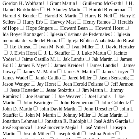
Gordon H. Wolfram
Grant Martin
Guillermo McGrath
H.
Daniel Burkholder
H. Stanley Martin
Harold Brenneman
Harold S. Bender
Harold S. Martin
Harry B. Nell
Harry E.
Sellers
Harry Erb
Harvey Mast
Henry Ramos
Heralds
of Hope
Hope Singers
Howard Bean
Howard Horst
Ida Boyer Bontrager
Iglesia Cristiana de Pedernales
Iglesia
menonita del valle del Huaral
Igreja Bíblica Anabatista do Brasil
Ike Umead
Ivan M. Nolt
Ivan Miller
J. David Hertzler
J. Elvin Horst
J. L. Stauffer
J. Luke Martin
Jacinto
Yoder
Jaime Castillo M.
Jak Landis
Jak Martin
James
Boll
James F. Myer
James Kreider
James Landis
James
Lowry
James M. Martin
James S. Martin
James Troyer
James Wadel
Jamie Catillo
Jared Miller
Jason Sensenig
Jason Wenger
Jay Horst
Jean Herold Felisma
Jeff Jarmon
Jesse Hostetler
Jesse Stolztfus
Jim Martin
Jimmy
Ramírez
Joe Bauman
Joe Weaver
Joel Landis
Joel
Martin
John Bearinger
John Brenneman
John Coblentz
John D. Martin
John David Martin
John Drescher
John L.
Stauffer
John M. Martin
Johnny Miller
Jolan Martin
Jonathan Lehman
Jonathan R. Rudolph
José Adán García
José Espinoza
José Inocente Mejía
José Miller
Joseph
Martin
Joseph Miller
Joseph Stoll
Joshua Porter