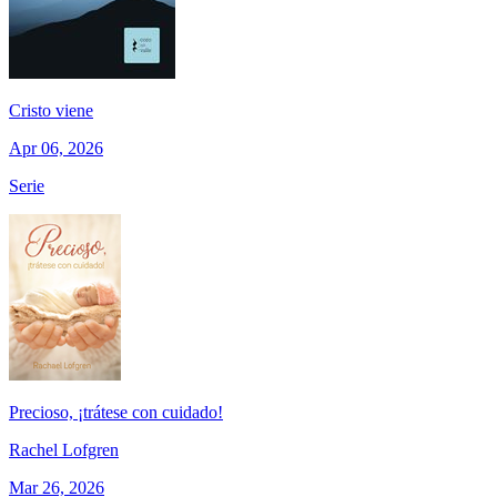
Cristo viene
Apr 06, 2026
Serie
Precioso, ¡trátese con cuidado!
Rachel Lofgren
Mar 26, 2026