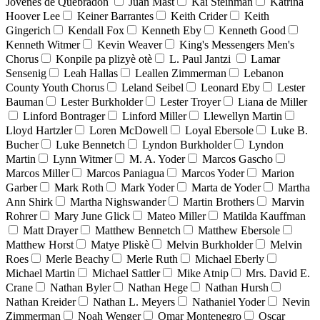
Jóvenes de Quebradón
Juan Mast
Kai Steinman
Katrina
Hoover Lee
Keiner Barrantes
Keith Crider
Keith
Gingerich
Kendall Fox
Kenneth Eby
Kenneth Good
Kenneth Witmer
Kevin Weaver
King's Messengers Men's
Chorus
Konpile pa plizyè otè
L. Paul Jantzi
Lamar
Sensenig
Leah Hallas
Leallen Zimmerman
Lebanon
County Youth Chorus
Leland Seibel
Leonard Eby
Lester
Bauman
Lester Burkholder
Lester Troyer
Liana de Miller
Linford Bontrager
Linford Miller
Llewellyn Martin
Lloyd Hartzler
Loren McDowell
Loyal Ebersole
Luke B.
Bucher
Luke Bennetch
Lyndon Burkholder
Lyndon
Martin
Lynn Witmer
M. A. Yoder
Marcos Gascho
Marcos Miller
Marcos Paniagua
Marcos Yoder
Marion
Garber
Mark Roth
Mark Yoder
Marta de Yoder
Martha
Ann Shirk
Martha Nighswander
Martin Brothers
Marvin
Rohrer
Mary June Glick
Mateo Miller
Matilda Kauffman
Matt Drayer
Matthew Bennetch
Matthew Ebersole
Matthew Horst
Matye Pliskè
Melvin Burkholder
Melvin
Roes
Merle Beachy
Merle Ruth
Michael Eberly
Michael Martin
Michael Sattler
Mike Atnip
Mrs. David E.
Crane
Nathan Byler
Nathan Hege
Nathan Hursh
Nathan Kreider
Nathan L. Meyers
Nathaniel Yoder
Nevin
Zimmerman
Noah Wenger
Omar Montenegro
Oscar