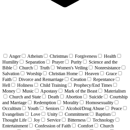
Anger
Atheism
Christmas
Forgiveness
Health
Humility
Separation
Prayer
Purity
Science and the
Bible
Church
Truth
Women's Veiling
Nonresistance
Salvation
Worship
Christian Home
Heaven
Grace
Faith
Divorce and Remarriage
Creation
Repentance
Hell
Holiness
Child Training
Prophecy/End Times
Money
Music
Apostasy
Mark of the Beast
Materialism
Church and State
Death
Abortion
Suicide
Courtship
and Marriage
Redemption
Morality
Homosexuality
Occultism
Youth
Seniors
Alcohol/Drug Abuse
Peace
Evangelism
Love
Unity
Commitment
Baptism
Thought Life
Joy
Service
Bitterness
Technology
Entertainment
Confession of Faith
Comfort
Church