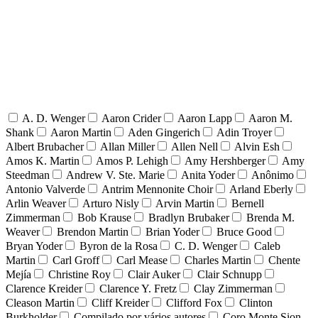
A. D. Wenger
Aaron Crider
Aaron Lapp
Aaron M.
Shank
Aaron Martin
Aden Gingerich
Adin Troyer
Albert Brubacher
Allan Miller
Allen Nell
Alvin Esh
Amos K. Martin
Amos P. Lehigh
Amy Hershberger
Amy
Steedman
Andrew V. Ste. Marie
Anita Yoder
Anônimo
Antonio Valverde
Antrim Mennonite Choir
Arland Eberly
Arlin Weaver
Arturo Nisly
Arvin Martin
Bernell
Zimmerman
Bob Krause
Bradlyn Brubaker
Brenda M.
Weaver
Brendon Martin
Brian Yoder
Bruce Good
Bryan Yoder
Byron de la Rosa
C. D. Wenger
Caleb
Martin
Carl Groff
Carl Mease
Charles Martin
Chente
Mejía
Christine Roy
Clair Auker
Clair Schnupp
Clarence Kreider
Clarence Y. Fretz
Clay Zimmerman
Cleason Martin
Cliff Kreider
Clifford Fox
Clinton
Burkholder
Compilado por vários autores
Coro Monte Sion