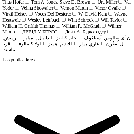
Titus Hofer
Tom A. Jones, Steve D. Brown
Ura Miller
Val
Yoder
Velina Showalter
Vernon Martin
Victor Ovalle
Virgil Heisey
Voces Del Desierto
W. David Kent
Wayne
Heatwole
Wesley Leinbach
Whit Schrock
Will Taylor
William H. Griffith Thomas
William R. McGrath
Wilmer
Martin
ДЕВІД У. БЕРСО
Дейл А. Буркхолдер
ان.آی.سالوس_آستاکوف
جان کبلنتز
دانيال إ. ميلير
رايتش ِ
ل لُفغْرِن
غاري ميلِر
للاند م. هاينز
لولا كامالوفا
ڤرنا
ماست
Los publicadores