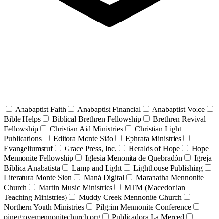
Anabaptist Faith
Anabaptist Financial
Anabaptist Voice
Bible Helps
Biblical Brethren Fellowship
Brethren Revival
Fellowship
Christian Aid Ministries
Christian Light
Publications
Editora Monte Sião
Ephrata Ministries
Evangeliumsruf
Grace Press, Inc.
Heralds of Hope
Hope
Mennonite Fellowship
Iglesia Menonita de Quebradón
Igreja
Bíblica Anabatista
Lamp and Light
Lighthouse Publishing
Literatura Monte Sion
Maná Digital
Maranatha Mennonite
Church
Martin Music Ministries
MTM (Macedonian
Teaching Ministries)
Muddy Creek Mennonite Church
Northern Youth Ministries
Pilgrim Mennonite Conference
pinegrovemennonitechurch.org
Publicadora La Merced