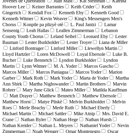
Jóvenes de Quebradón
Juan Mast
Kai Steinman
Katrina
Hoover Lee
Keiner Barrantes
Keith Crider
Keith
Gingerich
Kendall Fox
Kenneth Eby
Kenneth Good
Kenneth Witmer
Kevin Weaver
King's Messengers Men's
Chorus
Konpile pa plizyè otè
L. Paul Jantzi
Lamar
Sensenig
Leah Hallas
Leallen Zimmerman
Lebanon
County Youth Chorus
Leland Seibel
Leonard Eby
Lester
Bauman
Lester Burkholder
Lester Troyer
Liana de Miller
Linford Bontrager
Linford Miller
Llewellyn Martin
Lloyd Hartzler
Loren McDowell
Loyal Ebersole
Luke B.
Bucher
Luke Bennetch
Lyndon Burkholder
Lyndon
Martin
Lynn Witmer
M. A. Yoder
Marcos Gascho
Marcos Miller
Marcos Paniagua
Marcos Yoder
Marion
Garber
Mark Roth
Mark Yoder
Marta de Yoder
Martha
Ann Shirk
Martha Nighswander
Martin Brothers
Marvin
Rohrer
Mary June Glick
Mateo Miller
Matilda Kauffman
Matt Drayer
Matthew Bennetch
Matthew Ebersole
Matthew Horst
Matye Pliskè
Melvin Burkholder
Melvin
Roes
Merle Beachy
Merle Ruth
Michael Eberly
Michael Martin
Michael Sattler
Mike Atnip
Mrs. David E.
Crane
Nathan Byler
Nathan Hege
Nathan Hursh
Nathan Kreider
Nathan L. Meyers
Nathaniel Yoder
Nevin
Zimmerman
Noah Wenger
Omar Montenegro
Oscar