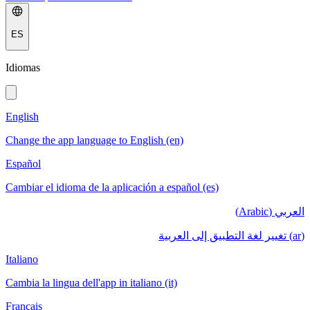
ES
Idiomas
English
Change the app language to English (en)
Español
Cambiar el idioma de la aplicación a español (es)
العربي (Arabic)
(ar) تغيير لغة التطبيق إلى العربية
Italiano
Cambia la lingua dell'app in italiano (it)
Français