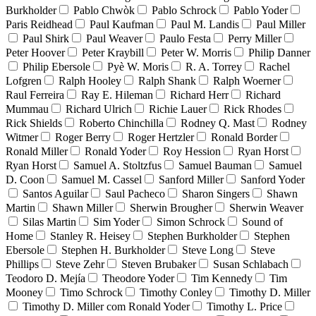
Burkholder
Pablo Chwòk
Pablo Schrock
Pablo Yoder
Paris Reidhead
Paul Kaufman
Paul M. Landis
Paul Miller
Paul Shirk
Paul Weaver
Paulo Festa
Perry Miller
Peter Hoover
Peter Kraybill
Peter W. Morris
Philip Danner
Philip Ebersole
Pyè W. Moris
R. A. Torrey
Rachel
Lofgren
Ralph Hooley
Ralph Shank
Ralph Woerner
Raul Ferreira
Ray E. Hileman
Richard Herr
Richard
Mummau
Richard Ulrich
Richie Lauer
Rick Rhodes
Rick Shields
Roberto Chinchilla
Rodney Q. Mast
Rodney
Witmer
Roger Berry
Roger Hertzler
Ronald Border
Ronald Miller
Ronald Yoder
Roy Hession
Ryan Horst
Ryan Horst
Samuel A. Stoltzfus
Samuel Bauman
Samuel
D. Coon
Samuel M. Cassel
Sanford Miller
Sanford Yoder
Santos Aguilar
Saul Pacheco
Sharon Singers
Shawn
Martin
Shawn Miller
Sherwin Brougher
Sherwin Weaver
Silas Martin
Sim Yoder
Simon Schrock
Sound of
Home
Stanley R. Heisey
Stephen Burkholder
Stephen
Ebersole
Stephen H. Burkholder
Steve Long
Steve
Phillips
Steve Zehr
Steven Brubaker
Susan Schlabach
Teodoro D. Mejía
Theodore Yoder
Tim Kennedy
Tim
Mooney
Timo Schrock
Timothy Conley
Timothy D. Miller
Timothy D. Miller com Ronald Yoder
Timothy L. Price