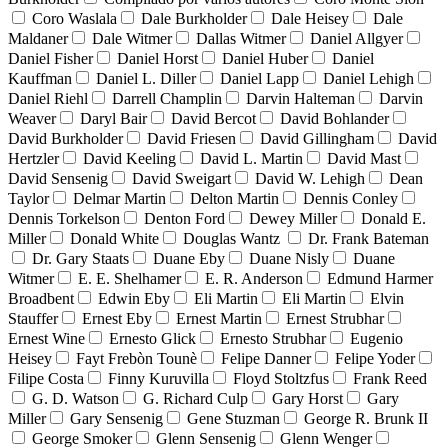
Coro Waslala
Dale Burkholder
Dale Heisey
Dale
Maldaner
Dale Witmer
Dallas Witmer
Daniel Allgyer
Daniel Fisher
Daniel Horst
Daniel Huber
Daniel
Kauffman
Daniel L. Diller
Daniel Lapp
Daniel Lehigh
Daniel Riehl
Darrell Champlin
Darvin Halteman
Darvin
Weaver
Daryl Bair
David Bercot
David Bohlander
David Burkholder
David Friesen
David Gillingham
David
Hertzler
David Keeling
David L. Martin
David Mast
David Sensenig
David Sweigart
David W. Lehigh
Dean
Taylor
Delmar Martin
Delton Martin
Dennis Conley
Dennis Torkelson
Denton Ford
Dewey Miller
Donald E.
Miller
Donald White
Douglas Wantz
Dr. Frank Bateman
Dr. Gary Staats
Duane Eby
Duane Nisly
Duane
Witmer
E. E. Shelhamer
E. R. Anderson
Edmund Harmer
Broadbent
Edwin Eby
Eli Martin
Eli Martin
Elvin
Stauffer
Ernest Eby
Ernest Martin
Ernest Strubhar
Ernest Wine
Ernesto Glick
Ernesto Strubhar
Eugenio
Heisey
Fayt Frebòn Tounè
Felipe Danner
Felipe Yoder
Filipe Costa
Finny Kuruvilla
Floyd Stoltzfus
Frank Reed
G. D. Watson
G. Richard Culp
Gary Horst
Gary
Miller
Gary Sensenig
Gene Stuzman
George R. Brunk II
George Smoker
Glenn Sensenig
Glenn Wenger