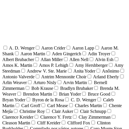
A. D. Wenger
Aaron Crider
Aaron Lapp
Aaron M.
Shank
Aaron Martin
Aden Gingerich
Adin Troyer
Albert Brubacher
Allan Miller
Allen Nell
Alvin Esh
Amos K. Martin
Amos P. Lehigh
Amy Hershberger
Amy
Steedman
Andrew V. Ste. Marie
Anita Yoder
Anônimo
Antonio Valverde
Antrim Mennonite Choir
Arland Eberly
Arlin Weaver
Arturo Nisly
Arvin Martin
Bernell
Zimmerman
Bob Krause
Bradlyn Brubaker
Brenda M.
Weaver
Brendon Martin
Brian Yoder
Bruce Good
Bryan Yoder
Byron de la Rosa
C. D. Wenger
Caleb
Martin
Carl Groff
Carl Mease
Charles Martin
Chente
Mejía
Christine Roy
Clair Auker
Clair Schnupp
Clarence Kreider
Clarence Y. Fretz
Clay Zimmerman
Cleason Martin
Cliff Kreider
Clifford Fox
Clinton
Burkholder
Compilado por vários autores
Coro Monte Sion