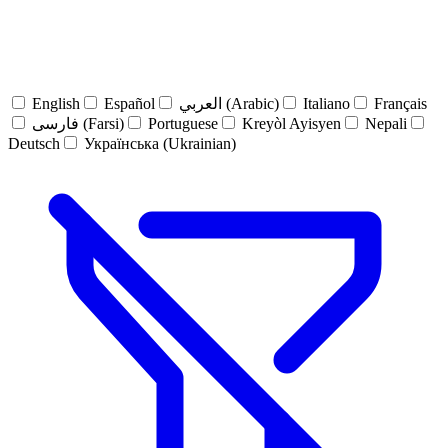
English
Español
العربي (Arabic)
Italiano
Français
فارسی (Farsi)
Portuguese
Kreyòl Ayisyen
Nepali
Deutsch
Українська (Ukrainian)