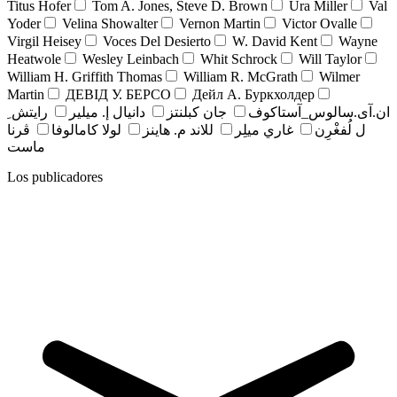
Titus Hofer
Tom A. Jones, Steve D. Brown
Ura Miller
Val
Yoder
Velina Showalter
Vernon Martin
Victor Ovalle
Virgil Heisey
Voces Del Desierto
W. David Kent
Wayne
Heatwole
Wesley Leinbach
Whit Schrock
Will Taylor
William H. Griffith Thomas
William R. McGrath
Wilmer
Martin
ДЕВІД У. БЕРСО
Дейл А. Буркхолдер
ان.آی.سالوس_آستاکوف
جان کبلنتز
دانيال إ. ميلير
رايتش ِ
ل لُفغْرِن
غاري ميلِر
للاند م. هاينز
لولا كامالوفا
ڤرنا
ماست
Los publicadores