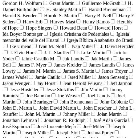
Gordon H. Wolfram
Grant Martin
Guillermo McGrath
H.
Daniel Burkholder
H. Stanley Martin
Harold Brenneman
Harold S. Bender
Harold S. Martin
Harry B. Nell
Harry E.
Sellers
Harry Erb
Harvey Mast
Henry Ramos
Heralds
of Hope
Hope Singers
Howard Bean
Howard Horst
Ida Boyer Bontrager
Iglesia Cristiana de Pedernales
Iglesia
menonita del valle del Huaral
Igreja Bíblica Anabatista do Brasil
Ike Umead
Ivan M. Nolt
Ivan Miller
J. David Hertzler
J. Elvin Horst
J. L. Stauffer
J. Luke Martin
Jacinto
Yoder
Jaime Castillo M.
Jak Landis
Jak Martin
James
Boll
James F. Myer
James Kreider
James Landis
James
Lowry
James M. Martin
James S. Martin
James Troyer
James Wadel
Jamie Catillo
Jared Miller
Jason Sensenig
Jason Wenger
Jay Horst
Jean Herold Felisma
Jeff Jarmon
Jesse Hostetler
Jesse Stolztfus
Jim Martin
Jimmy
Ramírez
Joe Bauman
Joe Weaver
Joel Landis
Joel
Martin
John Bearinger
John Brenneman
John Coblentz
John D. Martin
John David Martin
John Drescher
John L.
Stauffer
John M. Martin
Johnny Miller
Jolan Martin
Jonathan Lehman
Jonathan R. Rudolph
José Adán García
José Espinoza
José Inocente Mejía
José Miller
Joseph
Martin
Joseph Miller
Joseph Stoll
Joshua Porter