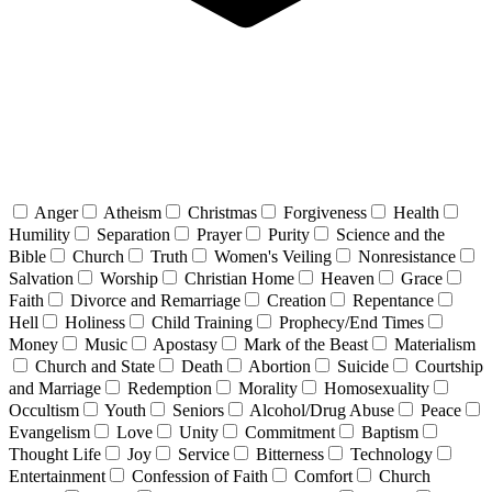
Anger
Atheism
Christmas
Forgiveness
Health
Humility
Separation
Prayer
Purity
Science and the
Bible
Church
Truth
Women's Veiling
Nonresistance
Salvation
Worship
Christian Home
Heaven
Grace
Faith
Divorce and Remarriage
Creation
Repentance
Hell
Holiness
Child Training
Prophecy/End Times
Money
Music
Apostasy
Mark of the Beast
Materialism
Church and State
Death
Abortion
Suicide
Courtship
and Marriage
Redemption
Morality
Homosexuality
Occultism
Youth
Seniors
Alcohol/Drug Abuse
Peace
Evangelism
Love
Unity
Commitment
Baptism
Thought Life
Joy
Service
Bitterness
Technology
Entertainment
Confession of Faith
Comfort
Church