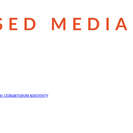
и співавтором контенту