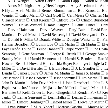
A. D. Wenger
Aaron Crider
Aaron Lapp
Aaron M. Sha
Amos P. Lehigh
Amy Hershberger
Amy Steedman
Andr
Nisly
Arvin Martin
Bernell Zimmerman
Bob Krause
Bra
Wenger
Caleb Martin
Carl Groff
Carl Mease
Charles Mar
Cleason Martin
Cliff Kreider
Clifford Fox
Clinton Burkhold
Witmer
Dallas Witmer
Daniel Allgyer
Daniel Fisher
Dani
Darvin Halteman
Darvin Weaver
Daryl Bair
David Berc
Martin
David Mast
David Sensenig
David Sweigart
Dav
Donald E. Miller
Donald White
Douglas Wantz
Dr. Fr
Harmer Broadbent
Edwin Eby
Eli Martin
Eli Martin
Elvi
Fayt Frebòn Tounè
Felipe Danner
Felipe Yoder
Filipe Costa
Sensenig
Gene Stuzman
George R. Brunk II
George Smoke
Stanley Martin
Harold Brenneman
Harold S. Bender
Harold
Howard Bean
Howard Horst
Ida Boyer Bontrager
Iglesia C
Miller
J. David Hertzler
J. Elvin Horst
J. L. Stauffer
J. L
Landis
James Lowry
James M. Martin
James S. Martin
J
Jeff Jarmon
Jesse Hostetler
Jesse Stolztfus
Jim Martin
Ji
John D. Martin
John David Martin
John Drescher
John L. S
Espinoza
José Inocente Mejía
José Miller
Joseph Martin
Barrantes
Keith Crider
Keith Gingerich
Kendall Fox
Ken
Jantzi
Lamar Sensenig
Leah Hallas
Leallen Zimmerman
Miller
Linford Bontrager
Linford Miller
Llewellyn Martin
Lynn Witmer
M. A. Yoder
Marcos Gascho
Marcos Mille