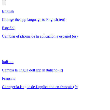
English
Change the app language to English (en)
Español
Cambiar el idioma de la aplicación a español (es)
Italiano
Cambia la lingua dell'app in italiano (it)
Français
Changer la langue de l'application en français (fr)