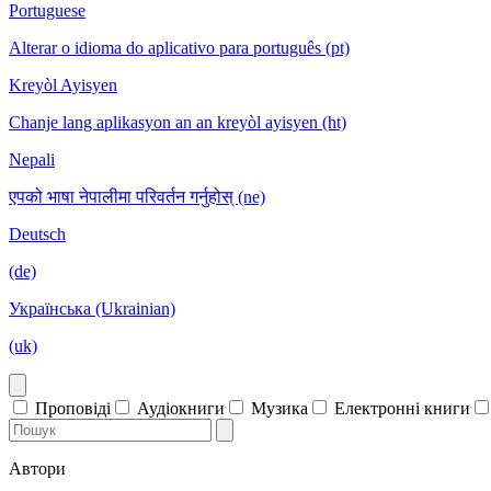
Portuguese
Alterar o idioma do aplicativo para português (pt)
Kreyòl Ayisyen
Chanje lang aplikasyon an an kreyòl ayisyen (ht)
Nepali
एपको भाषा नेपालीमा परिवर्तन गर्नुहोस् (ne)
Deutsch
(de)
Українська (Ukrainian)
(uk)
Проповіді
Аудіокниги
Музика
Електронні книги
Автори