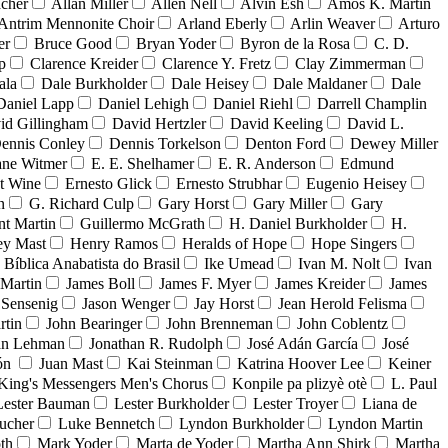
acher
Allan Miller
Allen Nell
Alvin Esh
Amos K. Martin
Antrim Mennonite Choir
Arland Eberly
Arlin Weaver
Arturo
er
Bruce Good
Bryan Yoder
Byron de la Rosa
C. D.
p
Clarence Kreider
Clarence Y. Fretz
Clay Zimmerman
ala
Dale Burkholder
Dale Heisey
Dale Maldaner
Dale
Daniel Lapp
Daniel Lehigh
Daniel Riehl
Darrell Champlin
id Gillingham
David Hertzler
David Keeling
David L.
ennis Conley
Dennis Torkelson
Denton Ford
Dewey Miller
ne Witmer
E. E. Shelhamer
E. R. Anderson
Edmund
t Wine
Ernesto Glick
Ernesto Strubhar
Eugenio Heisey
n
G. Richard Culp
Gary Horst
Gary Miller
Gary
nt Martin
Guillermo McGrath
H. Daniel Burkholder
H.
ey Mast
Henry Ramos
Heralds of Hope
Hope Singers
a Bíblica Anabatista do Brasil
Ike Umead
Ivan M. Nolt
Ivan
 Martin
James Boll
James F. Myer
James Kreider
James
 Sensenig
Jason Wenger
Jay Horst
Jean Herold Felisma
rtin
John Bearinger
John Brenneman
John Coblentz
an Lehman
Jonathan R. Rudolph
José Adán García
José
dón
Juan Mast
Kai Steinman
Katrina Hoover Lee
Keiner
King's Messengers Men's Chorus
Konpile pa plizyè otè
L. Paul
Lester Bauman
Lester Burkholder
Lester Troyer
Liana de
ucher
Luke Bennetch
Lyndon Burkholder
Lyndon Martin
th
Mark Yoder
Marta de Yoder
Martha Ann Shirk
Martha