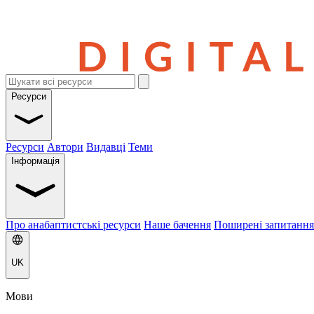
Ресурси
Ресурси
Автори
Видавці
Теми
Інформація
Про анабаптистські ресурси
Наше бачення
Поширені запитання
UK
Мови