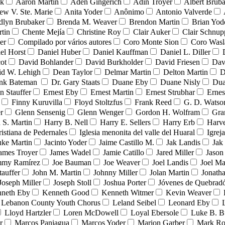
nk
Aaron Martin
Aden Gingerich
Adin Troyer
Albert Brub
ew V. Ste. Marie
Anita Yoder
Anônimo
Antonio Valverde
dlyn Brubaker
Brenda M. Weaver
Brendon Martin
Brian Yod
tin
Chente Mejía
Christine Roy
Clair Auker
Clair Schnup
er
Compilado por vários autores
Coro Monte Sion
Coro Wasl
el Horst
Daniel Huber
Daniel Kauffman
Daniel L. Diller
ot
David Bohlander
David Burkholder
David Friesen
Dav
id W. Lehigh
Dean Taylor
Delmar Martin
Delton Martin
D
ank Bateman
Dr. Gary Staats
Duane Eby
Duane Nisly
Dua
n Stauffer
Ernest Eby
Ernest Martin
Ernest Strubhar
Ernes
Finny Kuruvilla
Floyd Stoltzfus
Frank Reed
G. D. Watso
r
Glenn Sensenig
Glenn Wenger
Gordon H. Wolfram
Gra
 S. Martin
Harry B. Nell
Harry E. Sellers
Harry Erb
Harv
ristiana de Pedernales
Iglesia menonita del valle del Huaral
Igrej
uke Martin
Jacinto Yoder
Jaime Castillo M.
Jak Landis
Jak
ames Troyer
James Wadel
Jamie Catillo
Jared Miller
Jason
mmy Ramírez
Joe Bauman
Joe Weaver
Joel Landis
Joel Ma
tauffer
John M. Martin
Johnny Miller
Jolan Martin
Jonath
Joseph Miller
Joseph Stoll
Joshua Porter
Jóvenes de Quebra
neth Eby
Kenneth Good
Kenneth Witmer
Kevin Weaver
Lebanon County Youth Chorus
Leland Seibel
Leonard Eby
Lloyd Hartzler
Loren McDowell
Loyal Ebersole
Luke B. B
r
Marcos Paniagua
Marcos Yoder
Marion Garber
Mark Ro