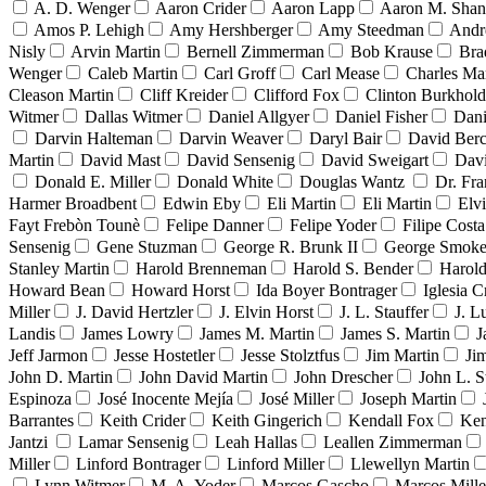
A. D. Wenger
Aaron Crider
Aaron Lapp
Aaron M. Sha
Amos P. Lehigh
Amy Hershberger
Amy Steedman
Andr
Nisly
Arvin Martin
Bernell Zimmerman
Bob Krause
Bra
Wenger
Caleb Martin
Carl Groff
Carl Mease
Charles Mar
Cleason Martin
Cliff Kreider
Clifford Fox
Clinton Burkhold
Witmer
Dallas Witmer
Daniel Allgyer
Daniel Fisher
Dani
Darvin Halteman
Darvin Weaver
Daryl Bair
David Berc
Martin
David Mast
David Sensenig
David Sweigart
Dav
Donald E. Miller
Donald White
Douglas Wantz
Dr. Fr
Harmer Broadbent
Edwin Eby
Eli Martin
Eli Martin
Elvi
Fayt Frebòn Tounè
Felipe Danner
Felipe Yoder
Filipe Costa
Sensenig
Gene Stuzman
George R. Brunk II
George Smoke
Stanley Martin
Harold Brenneman
Harold S. Bender
Harold
Howard Bean
Howard Horst
Ida Boyer Bontrager
Iglesia C
Miller
J. David Hertzler
J. Elvin Horst
J. L. Stauffer
J. L
Landis
James Lowry
James M. Martin
James S. Martin
J
Jeff Jarmon
Jesse Hostetler
Jesse Stolztfus
Jim Martin
Ji
John D. Martin
John David Martin
John Drescher
John L. S
Espinoza
José Inocente Mejía
José Miller
Joseph Martin
Barrantes
Keith Crider
Keith Gingerich
Kendall Fox
Ken
Jantzi
Lamar Sensenig
Leah Hallas
Leallen Zimmerman
Miller
Linford Bontrager
Linford Miller
Llewellyn Martin
Lynn Witmer
M. A. Yoder
Marcos Gascho
Marcos Mille