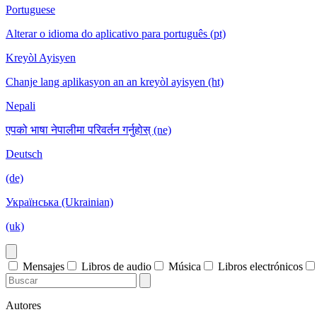
Portuguese
Alterar o idioma do aplicativo para português (pt)
Kreyòl Ayisyen
Chanje lang aplikasyon an an kreyòl ayisyen (ht)
Nepali
एपको भाषा नेपालीमा परिवर्तन गर्नुहोस् (ne)
Deutsch
(de)
Українська (Ukrainian)
(uk)
Mensajes
Libros de audio
Música
Libros electrónicos
Autores