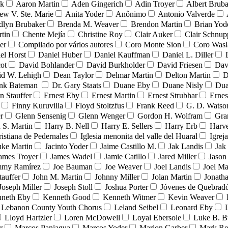
nk
Aaron Martin
Aden Gingerich
Adin Troyer
Albert Brub
ew V. Ste. Marie
Anita Yoder
Anônimo
Antonio Valverde
dlyn Brubaker
Brenda M. Weaver
Brendon Martin
Brian Yod
tin
Chente Mejía
Christine Roy
Clair Auker
Clair Schnup
er
Compilado por vários autores
Coro Monte Sion
Coro Wasl
el Horst
Daniel Huber
Daniel Kauffman
Daniel L. Diller
ot
David Bohlander
David Burkholder
David Friesen
Dav
id W. Lehigh
Dean Taylor
Delmar Martin
Delton Martin
D
ank Bateman
Dr. Gary Staats
Duane Eby
Duane Nisly
Dua
n Stauffer
Ernest Eby
Ernest Martin
Ernest Strubhar
Ernes
Finny Kuruvilla
Floyd Stoltzfus
Frank Reed
G. D. Watso
r
Glenn Sensenig
Glenn Wenger
Gordon H. Wolfram
Gra
 S. Martin
Harry B. Nell
Harry E. Sellers
Harry Erb
Harv
ristiana de Pedernales
Iglesia menonita del valle del Huaral
Igrej
uke Martin
Jacinto Yoder
Jaime Castillo M.
Jak Landis
Jak
ames Troyer
James Wadel
Jamie Catillo
Jared Miller
Jason
mmy Ramírez
Joe Bauman
Joe Weaver
Joel Landis
Joel Ma
tauffer
John M. Martin
Johnny Miller
Jolan Martin
Jonath
Joseph Miller
Joseph Stoll
Joshua Porter
Jóvenes de Quebra
neth Eby
Kenneth Good
Kenneth Witmer
Kevin Weaver
Lebanon County Youth Chorus
Leland Seibel
Leonard Eby
Lloyd Hartzler
Loren McDowell
Loyal Ebersole
Luke B. B
r
Marcos Paniagua
Marcos Yoder
Marion Garber
Mark Ro