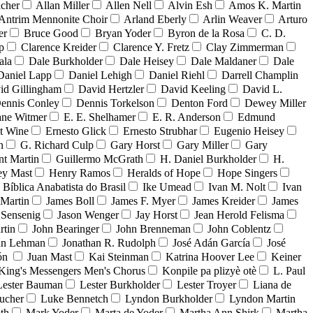
acher
Allan Miller
Allen Nell
Alvin Esh
Amos K. Martin
Antrim Mennonite Choir
Arland Eberly
Arlin Weaver
Arturo
er
Bruce Good
Bryan Yoder
Byron de la Rosa
C. D.
p
Clarence Kreider
Clarence Y. Fretz
Clay Zimmerman
ala
Dale Burkholder
Dale Heisey
Dale Maldaner
Dale
Daniel Lapp
Daniel Lehigh
Daniel Riehl
Darrell Champlin
id Gillingham
David Hertzler
David Keeling
David L.
ennis Conley
Dennis Torkelson
Denton Ford
Dewey Miller
ne Witmer
E. E. Shelhamer
E. R. Anderson
Edmund
t Wine
Ernesto Glick
Ernesto Strubhar
Eugenio Heisey
n
G. Richard Culp
Gary Horst
Gary Miller
Gary
nt Martin
Guillermo McGrath
H. Daniel Burkholder
H.
ey Mast
Henry Ramos
Heralds of Hope
Hope Singers
a Bíblica Anabatista do Brasil
Ike Umead
Ivan M. Nolt
Ivan
 Martin
James Boll
James F. Myer
James Kreider
James
 Sensenig
Jason Wenger
Jay Horst
Jean Herold Felisma
rtin
John Bearinger
John Brenneman
John Coblentz
an Lehman
Jonathan R. Rudolph
José Adán García
José
dón
Juan Mast
Kai Steinman
Katrina Hoover Lee
Keiner
King's Messengers Men's Chorus
Konpile pa plizyè otè
L. Paul
Lester Bauman
Lester Burkholder
Lester Troyer
Liana de
ucher
Luke Bennetch
Lyndon Burkholder
Lyndon Martin
th
Mark Yoder
Marta de Yoder
Martha Ann Shirk
Martha