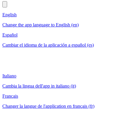
English
Change the app language to English (en)
Español
Cambiar el idioma de la aplicación a español (es)
Italiano
Cambia la lingua dell'app in italiano (it)
Français
Changer la langue de l'application en français (fr)