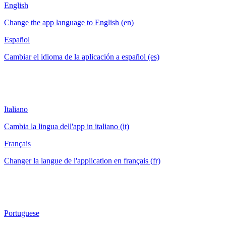
English
Change the app language to English (en)
Español
Cambiar el idioma de la aplicación a español (es)
Italiano
Cambia la lingua dell'app in italiano (it)
Français
Changer la langue de l'application en français (fr)
Portuguese