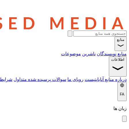
منابع
منابع
نویسندگان
ناشرین
موضوعات
اطلاعات
درباره منابع آناباپتیست
رویای ما
سوالات پرسیده شده متداول
شرایط 
FA
زبان ها