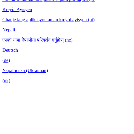
Kreyòl Ayisyen
Chanje lang aplikasyon an an kreyòl ayisyen (ht)
Nepali
एपको भाषा नेपालीमा परिवर्तन गर्नुहोस् (ne)
Deutsch
(de)
Українська (Ukrainian)
(uk)