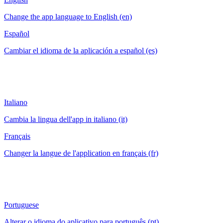
Change the app language to English (en)
Español
Cambiar el idioma de la aplicación a español (es)
Italiano
Cambia la lingua dell'app in italiano (it)
Français
Changer la langue de l'application en français (fr)
Portuguese
Alterar o idioma do aplicativo para português (pt)