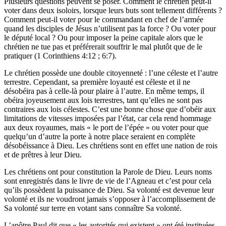
Plusieurs questions peuvent se poser. Comment le chrétien peut-il
voter dans deux isoloirs, lorsque leurs buts sont tellement différents ?
Comment peut-il voter pour le commandant en chef de l’armée
quand les disciples de Jésus n’utilisent pas la force ? Ou voter pour
le député local ? Ou pour imposer la peine capitale alors que le
chrétien ne tue pas et préférerait souffrir le mal plutôt que de le
pratiquer (1 Corinthiens 4:12 ; 6:7).
Le chrétien possède une double citoyenneté : l’une céleste et l’autre
terrestre. Cependant, sa première loyauté est céleste et il ne
désobéira pas à celle-là pour plaire à l’autre. En même temps, il
obéira joyeusement aux lois terrestres, tant qu’elles ne sont pas
contraires aux lois célestes. C’est une bonne chose que d’obéir aux
limitations de vitesses imposées par l’état, car cela rend hommage
aux deux royaumes, mais « le port de l’épée » ou voter pour que
quelqu’un d’autre la porte à notre place seraient en complète
désobéissance à Dieu. Les chrétiens sont en effet une nation de rois
et de prêtres à leur Dieu.
Les chrétiens ont pour constitution la Parole de Dieu. Leurs noms
sont enregistrés dans le livre de vie de l’Agneau et c’est pour cela
qu’ils possèdent la puissance de Dieu. Sa volonté est devenue leur
volonté et ils ne voudront jamais s’opposer à l’accomplissement de
Sa volonté sur terre en votant sans connaître Sa volonté.
L’apôtre Paul dit que « les autorités qui existent » ont été instituées