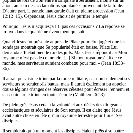
popularité lors de Son entré triomphale à Jérusalem, monté sur un
ânon, au sein des acclamations spontanées provenant de la foule.
D’autre part, la parade inaugurale était en pleine procession (Jean
12:12–15). Cependant, Jésus choisit de purifier le temple.
Pourquoi Jésus n’acquiesça-t-Il pas ces occasions ? La réponse se
trouve dans le quatrième événement qui suit.
Quand Jésus fut présenté auprès de Pilate pour être jugé et que les
sondages montrait que Sa popularité était en baisse, Pilate Lui
demanda s’Il était bien le roi des juifs. Mais Jésus répondit : « Mon
royaume n’est pas de ce monde. [...] Si mon royaume était de ce
monde, mes serviteurs auraient combattu pour moi » (Jean 18:33–
36).
Il aurait pu saisir le trône par la force militaire, car non seulement ses
serviteurs se seraient-ils battus, mais Il aurait également pu appeler
douze légions d’anges des réserves célestes pour écraser l’ennemi et
s’asseoir sur le trône en toute sécurité (Matthieu 26:53).
De plein gré, Jésus céda à la volonté et aux désirs des dirigeants
ecclésiastiques et séculaires de Son temps. Il est claire que Jésus
avait autre chose en tête qu’un royaume terrestre pour Lui et Ses
disciples.
Il semblerait qu’à un moment les disciples étaient prêts à se battre