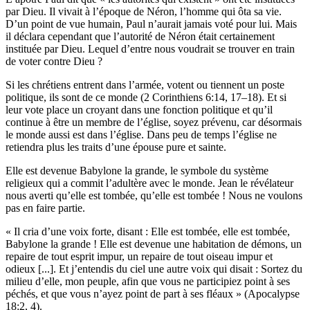
par Dieu. Il vivait à l’époque de Néron, l’homme qui ôta sa vie.
D’un point de vue humain, Paul n’aurait jamais voté pour lui. Mais
il déclara cependant que l’autorité de Néron était certainement
instituée par Dieu. Lequel d’entre nous voudrait se trouver en train
de voter contre Dieu ?
Si les chrétiens entrent dans l’armée, votent ou tiennent un poste
politique, ils sont de ce monde (2 Corinthiens 6:14, 17–18). Et si
leur vote place un croyant dans une fonction politique et qu’il
continue à être un membre de l’église, soyez prévenu, car désormais
le monde aussi est dans l’église. Dans peu de temps l’église ne
retiendra plus les traits d’une épouse pure et sainte.
Elle est devenue Babylone la grande, le symbole du système
religieux qui a commit l’adultère avec le monde. Jean le révélateur
nous averti qu’elle est tombée, qu’elle est tombée ! Nous ne voulons
pas en faire partie.
« Il cria d’une voix forte, disant : Elle est tombée, elle est tombée,
Babylone la grande ! Elle est devenue une habitation de démons, un
repaire de tout esprit impur, un repaire de tout oiseau impur et
odieux [...]. Et j’entendis du ciel une autre voix qui disait : Sortez du
milieu d’elle, mon peuple, afin que vous ne participiez point à ses
péchés, et que vous n’ayez point de part à ses fléaux » (Apocalypse
18:2, 4).