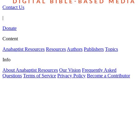
Contact Us
|
Donate
Content
Anabaptist Resources
Resources
Authors
Publishers
Topics
Info
About Anabaptist Resources
Our Vision
Frequently Asked
Questions
Terms of Service
Privacy Policy
Become a Contributor