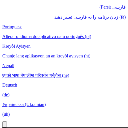
فارسی (Farsi)
(fa) زبان برنامه را به فارسی تغییر دهید
Portuguese
Alterar o idioma do aplicativo para português (pt)
Kreyòl Ayisyen
Chanje lang aplikasyon an an kreyòl ayisyen (ht)
Nepali
एपको भाषा नेपालीमा परिवर्तन गर्नुहोस् (ne)
Deutsch
(de)
Українська (Ukrainian)
(uk)