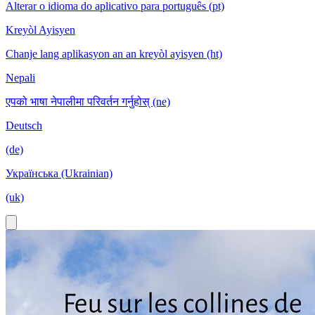
Alterar o idioma do aplicativo para português (pt)
Kreyòl Ayisyen
Chanje lang aplikasyon an an kreyòl ayisyen (ht)
Nepali
एपको भाषा नेपालीमा परिवर्तन गर्नुहोस् (ne)
Deutsch
(de)
Українська (Ukrainian)
(uk)