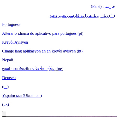
فارسی (Farsi)
(fa) زبان برنامه را به فارسی تغییر دهید
Portuguese
Alterar o idioma do aplicativo para português (pt)
Kreyòl Ayisyen
Chanje lang aplikasyon an an kreyòl ayisyen (ht)
Nepali
एपको भाषा नेपालीमा परिवर्तन गर्नुहोस् (ne)
Deutsch
(de)
Українська (Ukrainian)
(uk)