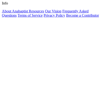
Info
About Anabaptist Resources
Our Vision
Frequently Asked
Questions
Terms of Service
Privacy Policy
Become a Contributor