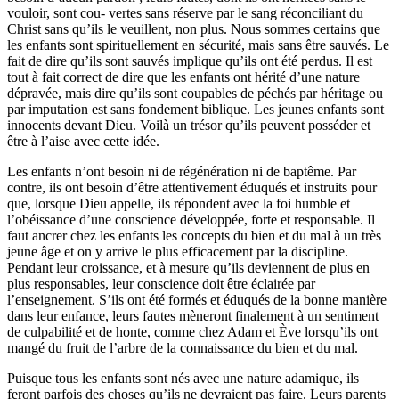
vouloir, sont cou- vertes sans réserve par le sang réconciliant du
Christ sans qu’ils le veuillent, non plus. Nous sommes certains que
les enfants sont spirituellement en sécurité, mais sans être sauvés. Le
fait de dire qu’ils sont sauvés implique qu’ils ont été perdus. Il est
tout à fait correct de dire que les enfants ont hérité d’une nature
dépravée, mais dire qu’ils sont coupables de péchés par héritage ou
par imputation est sans fondement biblique. Les jeunes enfants sont
innocents devant Dieu. Voilà un trésor qu’ils peuvent posséder et
être à l’aise avec cette idée.
Les enfants n’ont besoin ni de régénération ni de baptême. Par
contre, ils ont besoin d’être attentivement éduqués et instruits pour
que, lorsque Dieu appelle, ils répondent avec la foi humble et
l’obéissance d’une conscience développée, forte et responsable. Il
faut ancrer chez les enfants les concepts du bien et du mal à un très
jeune âge et on y arrive le plus efficacement par la discipline.
Pendant leur croissance, et à mesure qu’ils deviennent de plus en
plus responsables, leur conscience doit être éclairée par
l’enseignement. S’ils ont été formés et éduqués de la bonne manière
dans leur enfance, leurs fautes mèneront finalement à un sentiment
de culpabilité et de honte, comme chez Adam et Ève lorsqu’ils ont
mangé du fruit de l’arbre de la connaissance du bien et du mal.
Puisque tous les enfants sont nés avec une nature adamique, ils
feront parfois des choses qu’ils ne devraient pas faire. Leurs parents