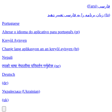
فارسی (Farsi)
(fa) زبان برنامه را به فارسی تغییر دهید
Portuguese
Alterar o idioma do aplicativo para português (pt)
Kreyòl Ayisyen
Chanje lang aplikasyon an an kreyòl ayisyen (ht)
Nepali
एपको भाषा नेपालीमा परिवर्तन गर्नुहोस् (ne)
Deutsch
(de)
Українська (Ukrainian)
(uk)