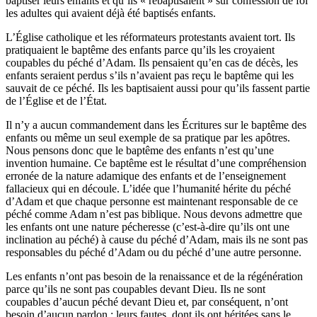
baptiser leurs enfants et qu’ils « rebaptisaient » sur confession de foi
les adultes qui avaient déjà été baptisés enfants.
L’Église catholique et les réformateurs protestants avaient tort. Ils
pratiquaient le baptême des enfants parce qu’ils les croyaient
coupables du péché d’Adam. Ils pensaient qu’en cas de décès, les
enfants seraient perdus s’ils n’avaient pas reçu le baptême qui les
sauvait de ce péché. Ils les baptisaient aussi pour qu’ils fassent partie
de l’Église et de l’État.
Il n’y a aucun commandement dans les Écritures sur le baptême des
enfants ou même un seul exemple de sa pratique par les apôtres.
Nous pensons donc que le baptême des enfants n’est qu’une
invention humaine. Ce baptême est le résultat d’une compréhension
erronée de la nature adamique des enfants et de l’enseignement
fallacieux qui en découle. L’idée que l’humanité hérite du péché
d’Adam et que chaque personne est maintenant responsable de ce
péché comme Adam n’est pas biblique. Nous devons admettre que
les enfants ont une nature pécheresse (c’est-à-dire qu’ils ont une
inclination au péché) à cause du péché d’Adam, mais ils ne sont pas
responsables du péché d’Adam ou du péché d’une autre personne.
Les enfants n’ont pas besoin de la renaissance et de la régénération
parce qu’ils ne sont pas coupables devant Dieu. Ils ne sont
coupables d’aucun péché devant Dieu et, par conséquent, n’ont
besoin d’aucun pardon ; leurs fautes, dont ils ont héritées sans le