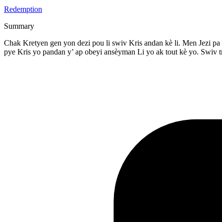
Redemption
Summary
Chak Kretyen gen yon dezi pou li swiv Kris andan kè li. Men Jezi pa i
pye Kris yo pandan y’ ap obeyi ansèyman Li yo ak tout kè yo. Swiv tr