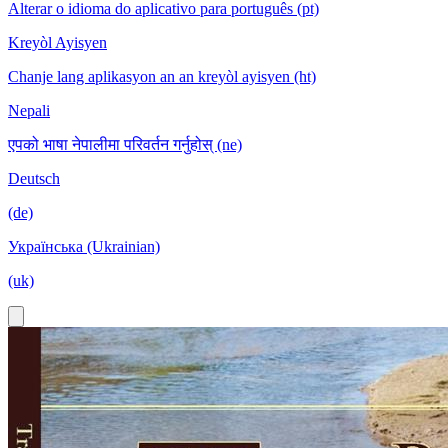
Alterar o idioma do aplicativo para português (pt)
Kreyòl Ayisyen
Chanje lang aplikasyon an an kreyòl ayisyen (ht)
Nepali
एपको भाषा नेपालीमा परिवर्तन गर्नुहोस् (ne)
Deutsch
(de)
Українська (Ukrainian)
(uk)