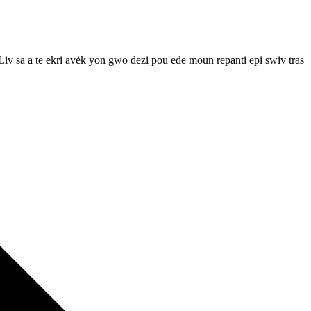
Liv sa a te ekri avèk yon gwo dezi pou ede moun repanti epi swiv tras