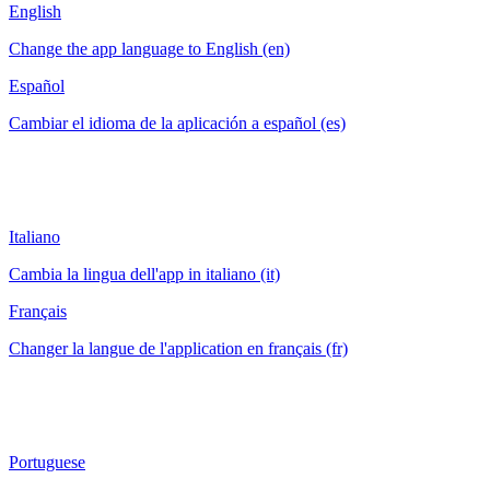
English
Change the app language to English (en)
Español
Cambiar el idioma de la aplicación a español (es)
Italiano
Cambia la lingua dell'app in italiano (it)
Français
Changer la langue de l'application en français (fr)
Portuguese