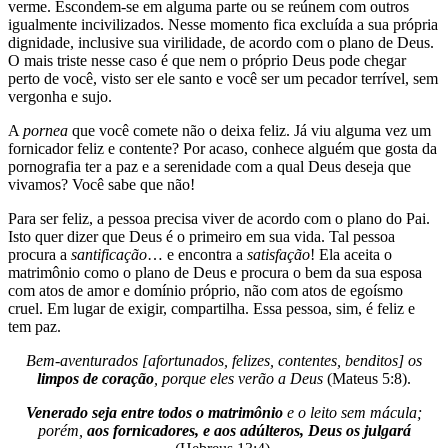
verme. Escondem-se em alguma parte ou se reúnem com outros
igualmente incivilizados. Nesse momento fica excluída a sua própria
dignidade, inclusive sua virilidade, de acordo com o plano de Deus.
O mais triste nesse caso é que nem o próprio Deus pode chegar
perto de você, visto ser ele santo e você ser um pecador terrível, sem
vergonha e sujo.
A
pornea
que você comete não o deixa feliz. Já viu alguma vez um
fornicador feliz e contente? Por acaso, conhece alguém que gosta da
pornografia ter a paz e a serenidade com a qual Deus deseja que
vivamos? Você sabe que não!
Para ser feliz, a pessoa precisa viver de acordo com o plano do Pai.
Isto quer dizer que Deus é o primeiro em sua vida. Tal pessoa
procura a
santificação
… e encontra a
satisfação
! Ela aceita o
matrimônio como o plano de Deus e procura o bem da sua esposa
com atos de amor e domínio próprio, não com atos de egoísmo
cruel. Em lugar de exigir, compartilha. Essa pessoa, sim, é feliz e
tem paz.
Bem-aventurados [afortunados, felizes, contentes, benditos] os
limpos de coração
, porque eles verão a Deus
(Mateus 5:8).
Venerado seja entre todos o matrimônio
e o leito sem mácula;
porém,
aos fornicadores, e aos adúlteros, Deus os julgará