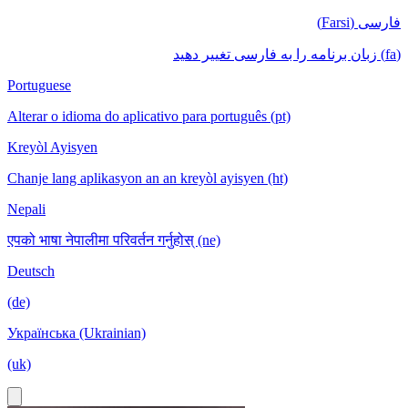
فارسی (Farsi)
(fa) زبان برنامه را به فارسی تغییر دهید
Portuguese
Alterar o idioma do aplicativo para português (pt)
Kreyòl Ayisyen
Chanje lang aplikasyon an an kreyòl ayisyen (ht)
Nepali
एपको भाषा नेपालीमा परिवर्तन गर्नुहोस् (ne)
Deutsch
(de)
Українська (Ukrainian)
(uk)