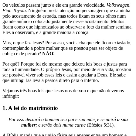
Os veículos passam junto a ele em grande velocidade.
Volkswagen.
Fiat. Toyota
. Ninguém presta atenção no personagem que caminha
pelo acostamento da estrada, mas todos fixam os seus olhos num
grande anúncio colocado justamente nesse acostamento. Muitos
ficam como que hipnotizados ao observar a foto da mulher seminua.
Eles a observam, e a grande maioria a cobiça.
Mas, o que faz Jesus? Por acaso, você acha que ele ficou extasiado,
contemplando a pobre mulher que se prestou para ser objeto de
cobiça e de pecado?
NÃO!
Por quê? Porque foi ele mesmo que deixou leis boas e justas para
toda a humanidade. O próprio Jesus, por meio de sua vida, mostrou
ser possível viver sob essas leis e assim agradar a Deus. Ele sabe
que infringi-las leva a pessoa direto para o inferno.
Vejamos três boas leis que Jesus nos deixou e que não devemos
infringir:
1. A lei do matrimônio
Por isso deixará o homem seu pai e sua mãe, e se unirá
a sua
mulher
; e serão dois numa carne
(Efésios 5:31).
A Bíblia manda que a união física seja apenas entre um homem e