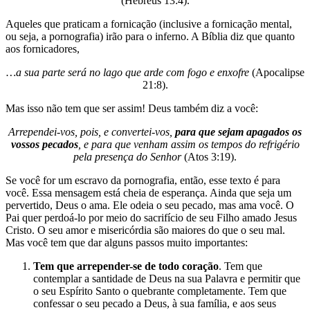
(Hebreus 13:4).
Aqueles que praticam a fornicação (inclusive a fornicação mental,
ou seja, a pornografia) irão para o inferno. A Bíblia diz que quanto
aos fornicadores,
…a sua parte será no lago que arde com fogo e enxofre
(Apocalipse
21:8).
Mas isso não tem que ser assim! Deus também diz a você:
Arrependei-vos, pois, e convertei-vos,
para que sejam apagados os
vossos pecados
, e para que venham assim os tempos do refrigério
pela presença do Senhor
(Atos 3:19).
Se você for um escravo da pornografia, então, esse texto é para
você. Essa mensagem está cheia de esperança. Ainda que seja um
pervertido, Deus o ama. Ele odeia o seu pecado, mas ama você. O
Pai quer perdoá-lo por meio do sacrifício de seu Filho amado Jesus
Cristo. O seu amor e misericórdia são maiores do que o seu mal.
Mas você tem que dar alguns passos muito importantes:
Tem que arrepender-se de todo coração
. Tem que
contemplar a santidade de Deus na sua Palavra e permitir que
o seu Espírito Santo o quebrante completamente. Tem que
confessar o seu pecado a Deus, à sua família, e aos seus