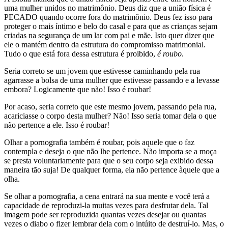
uma mulher unidos no matrimônio. Deus diz que a união física é
PECADO quando ocorre fora do matrimônio. Deus fez isso para
proteger o mais íntimo e belo do casal e para que as crianças sejam
criadas na segurança de um lar com pai e mãe. Isto quer dizer que
ele o mantém dentro da estrutura do compromisso matrimonial.
Tudo o que está fora dessa estrutura é proibido,
é roubo
.
Seria correto se um jovem que estivesse caminhando pela rua
agarrasse a bolsa de uma mulher que estivesse passando e a levasse
embora? Logicamente que não! Isso é roubar!
Por acaso, seria correto que este mesmo jovem, passando pela rua,
acariciasse o corpo desta mulher? Não! Isso seria tomar dela o que
não pertence a ele. Isso é roubar!
Olhar a pornografia também é roubar, pois aquele que o faz
contempla e deseja o que não lhe pertence. Não importa se a moça
se presta voluntariamente para que o seu corpo seja exibido dessa
maneira tão suja! De qualquer forma, ela não pertence àquele que a
olha.
Se olhar a pornografia, a cena entrará na sua mente e você terá a
capacidade de reproduzi-la muitas vezes para desfrutar dela. Tal
imagem pode ser reproduzida quantas vezes desejar ou quantas
vezes o diabo o fizer lembrar dela com o intúito de destruí-lo. Mas, o