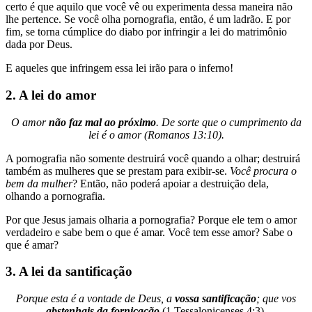
certo é que aquilo que você vê ou experimenta dessa maneira não
lhe pertence. Se você olha pornografia, então, é um ladrão. E por
fim, se torna cúmplice do diabo por infringir a lei do matrimônio
dada por Deus.
E aqueles que infringem essa lei irão para o inferno!
2. A lei do amor
O amor
não faz mal ao próximo
. De sorte que o cumprimento da
lei é o amor (Romanos 13:10).
A pornografia não somente destruirá você quando a olhar; destruirá
também as mulheres que se prestam para exibir-se.
Você procura o
bem da mulher
? Então, não poderá apoiar a destruição dela,
olhando a pornografia.
Por que Jesus jamais olharia a pornografia? Porque ele tem o amor
verdadeiro e sabe bem o que é amar. Você tem esse amor? Sabe o
que é amar?
3. A lei da santificação
Porque esta é a vontade de Deus, a
vossa santificação
; que vos
abstenhais da fornicação
(1 Tessalonicenses 4:3).