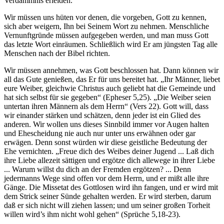
Verdammnis erleiden.
Wir müssen uns hüten vor denen, die vorgeben, Gott zu kennen,
sich aber weigern, Ihn bei Seinem Wort zu nehmen. Menschliche
Vernunftgründe müssen aufgegeben werden, und man muss Gott
das letzte Wort einräumen. Schließlich wird Er am jüngsten Tag alle
Menschen nach der Bibel richten.
Wir müssen annehmen, was Gott beschlossen hat. Dann können wir
all das Gute genießen, das Er für uns bereitet hat. „Ihr Männer, liebet
eure Weiber, gleichwie Christus auch geliebt hat die Gemeinde und
hat sich selbst für sie gegeben“ (Epheser 5,25). „Die Weiber seien
untertan ihren Männern als dem Herrn“ (Vers 22). Gott will, dass
wir einander stärken und schätzen, denn jeder ist ein Glied des
anderen. Wir wollen uns dieses Sinnbild immer vor Augen halten
und Ehescheidung nie auch nur unter uns erwähnen oder gar
erwägen. Denn sonst würden wir diese geistliche Bedeutung der
Ehe vernichten. „Freue dich des Weibes deiner Jugend ... Laß dich
ihre Liebe allezeit sättigen und ergötze dich allewege in ihrer Liebe
... Warum willst du dich an der Fremden ergötzen? ... Denn
jedermanns Wege sind offen vor dem Herrn, und er mißt alle ihre
Gänge. Die Missetat des Gottlosen wird ihn fangen, und er wird mit
dem Strick seiner Sünde gehalten werden. Er wird sterben, darum
daß er sich nicht will ziehen lassen; und um seiner großen Torheit
willen wird’s ihm nicht wohl gehen“ (Sprüche 5,18-23).