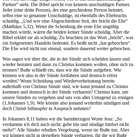
Partner“ steht. Die Bibel spricht von keinem unschuldigen Partner.
Jeder (eine dritte Person), der eine geschiedene Person heiratet,
selbst eine so genannte Unschuldige, ist ebenfalls des Ehebruchs
schuldig. „Und wer eine Abgeschiedene freit, der bricht die Ehe“
(Matthäus 5,32). Wenn die Scheidung die erste Ehe ungültig
machen würde, wären die beiden keiner Sünde schuldig. Aber die
Bibel erklärt sie als schuldig. Zu beachten ist das Wort „bricht“, was
ein fortgesetztes Handeln bedeutet. Es heißt nicht „hat gebrochen“.
Die Ehe wird nicht nur einmal, sondern dauernd weiter gebrochen.
Was sagen wir über die, die in der Sünde sich scheiden lassen und
wieder heiraten und dann zu Christus kommen wollen, ohne sich zu
trennen? Buße schließt ein, dass wir die Sünde aufgeben. Wie
können wir also in der Sünde fortfahren und dennoch erlöst
werden? Wenn Scheidung und Wiederverheiratung bereits
außerhalb von Christus Sünde sind, wie kann jemand zu Christus
kommen und dennoch in der Sünde verharren? Christus kam, um
unsere Sünden zu vergeben und uns von aller Untugend zu reinigen
(1.Johannes 1,9). Wie könnte also jemand weiterhin sündigen und
doch Christi Sühnopfer in Anspruch nehmen?
In Johannes 8,11 haben wir die barmherzigen Worte Jesu: „So
verdamme ich dich auch nicht; gehe hin und sündige hinfort nicht
mehr!“ Alle Sünder erhalten Vergebung, wenn sie Buße tun. Aber
wir können nicht in derselben Sünde verharren, für die wir Buße