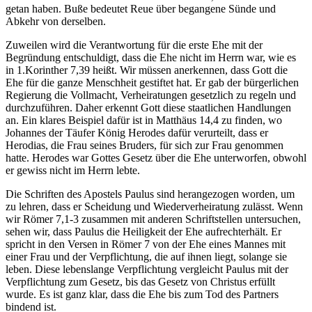
getan haben. Buße bedeutet Reue über begangene Sünde und
Abkehr von derselben.
Zuweilen wird die Verantwortung für die erste Ehe mit der
Begründung entschuldigt, dass die Ehe nicht im Herrn war, wie es
in 1.Korinther 7,39 heißt. Wir müssen anerkennen, dass Gott die
Ehe für die ganze Menschheit gestiftet hat. Er gab der bürgerlichen
Regierung die Vollmacht, Verheiratungen gesetzlich zu regeln und
durchzuführen. Daher erkennt Gott diese staatlichen Handlungen
an. Ein klares Beispiel dafür ist in Matthäus 14,4 zu finden, wo
Johannes der Täufer König Herodes dafür verurteilt, dass er
Herodias, die Frau seines Bruders, für sich zur Frau genommen
hatte. Herodes war Gottes Gesetz über die Ehe unterworfen, obwohl
er gewiss nicht im Herrn lebte.
Die Schriften des Apostels Paulus sind herangezogen worden, um
zu lehren, dass er Scheidung und Wiederverheiratung zulässt. Wenn
wir Römer 7,1-3 zusammen mit anderen Schriftstellen untersuchen,
sehen wir, dass Paulus die Heiligkeit der Ehe aufrechterhält. Er
spricht in den Versen in Römer 7 von der Ehe eines Mannes mit
einer Frau und der Verpflichtung, die auf ihnen liegt, solange sie
leben. Diese lebenslange Verpflichtung vergleicht Paulus mit der
Verpflichtung zum Gesetz, bis das Gesetz von Christus erfüllt
wurde. Es ist ganz klar, dass die Ehe bis zum Tod des Partners
bindend ist.