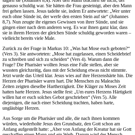
sagten sie (Johannes 8,4). Aber den Mann brachten sie nicht, der
genauso schuldig war. Sie hätten die Frau gesteinigt, aber den Mann
frei gehen lassen. Jesus tadelte sie, indem Er antwortete: „Wer unter
euch ohne Sünde ist, der werfe den ersten Stein auf sie“ (Johannes
8,7). Nun zeugte ihr eigenes Gewissen von ihrer Sünde, und sie
gingen einer nach dem anderen weg. Es war ihnen ganz klar, dass
sie in ihrem Herzen der gleichen Sünde schuldig geworden waren –
vielleicht bereits viele Male.
Zurück zu der Frage in Markus 10: „Was hat Mose euch geboten?“
(Vers 3). Sie antworteten: „Mose hat zugelassen, einen Scheidebrief
zu schreiben und sich zu scheiden“ (Vers 4). Warum dann die
Frage? Die Pharisäer wollten Jesus eine Falle stellen, aber sie
wussten gleichzeitig, dass mit der Scheidung etwas nicht stimmte.
Jetzt wurde das Urteil klar. Jesus wies auf ihre Herzenshärte hin. Die
Herzen der Pharisäer waren hart. Die Menschen zu Maleachis
Zeiten zeigten dieselbe Hartherzigkeit. Die Kläger zu Moses Zeit
hatten harte Herzen. Jesus stellte fest: „Um eures Herzens Härtigkeit
willen hat er euch solches Gebot geschrieben“ (Vers 5). Alle
diejenigen, die nach einer Scheidung trachten, haben harte,
ungläubige Herzen.
Aus Sorge um die Pharisäer und alle, die nach ihnen kommen
würden, wiederholte Jesus den Grundsatz, den Gott schon am
Anfang aufgestellt hatte: „Aber von Anfang der Kreatur hat sie Gott
geschaffen einen Mann und ein Weib. Darum wird der Mensch