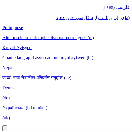
فارسی (Farsi)
(fa) زبان برنامه را به فارسی تغییر دهید
Portuguese
Alterar o idioma do aplicativo para português (pt)
Kreyòl Ayisyen
Chanje lang aplikasyon an an kreyòl ayisyen (ht)
Nepali
एपको भाषा नेपालीमा परिवर्तन गर्नुहोस् (ne)
Deutsch
(de)
Українська (Ukrainian)
(uk)