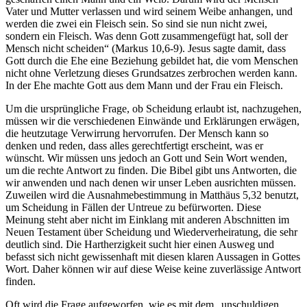
Vater und Mutter verlassen und wird seinem Weibe anhangen, und
werden die zwei ein Fleisch sein. So sind sie nun nicht zwei,
sondern ein Fleisch. Was denn Gott zusammengefügt hat, soll der
Mensch nicht scheiden“ (Markus 10,6-9). Jesus sagte damit, dass
Gott durch die Ehe eine Beziehung gebildet hat, die vom Menschen
nicht ohne Verletzung dieses Grundsatzes zerbrochen werden kann.
In der Ehe machte Gott aus dem Mann und der Frau ein Fleisch.
Um die ursprüngliche Frage, ob Scheidung erlaubt ist, nachzugehen,
müssen wir die verschiedenen Einwände und Erklärungen erwägen,
die heutzutage Verwirrung hervorrufen. Der Mensch kann so
denken und reden, dass alles gerechtfertigt erscheint, was er
wünscht. Wir müssen uns jedoch an Gott und Sein Wort wenden,
um die rechte Antwort zu finden. Die Bibel gibt uns Antworten, die
wir anwenden und nach denen wir unser Leben ausrichten müssen.
Zuweilen wird die Ausnahmebestimmung in Matthäus 5,32 benutzt,
um Scheidung in Fällen der Untreue zu befürworten. Diese
Meinung steht aber nicht im Einklang mit anderen Abschnitten im
Neuen Testament über Scheidung und Wiederverheiratung, die sehr
deutlich sind. Die Hartherzigkeit sucht hier einen Ausweg und
befasst sich nicht gewissenhaft mit diesen klaren Aussagen in Gottes
Wort. Daher können wir auf diese Weise keine zuverlässige Antwort
finden.
Oft wird die Frage aufgeworfen, wie es mit dem „unschuldigen