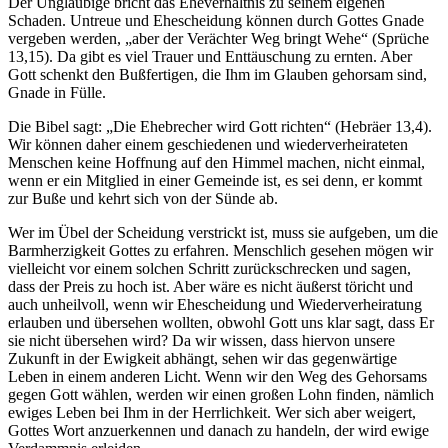
Der Ungläubige bricht das Eheverhältnis zu seinem eigenen
Schaden. Untreue und Ehescheidung können durch Gottes Gnade
vergeben werden, „aber der Verächter Weg bringt Wehe“ (Sprüche
13,15). Da gibt es viel Trauer und Enttäuschung zu ernten. Aber
Gott schenkt den Bußfertigen, die Ihm im Glauben gehorsam sind,
Gnade in Fülle.
Die Bibel sagt: „Die Ehebrecher wird Gott richten“ (Hebräer 13,4).
Wir können daher einem geschiedenen und wiederverheirateten
Menschen keine Hoffnung auf den Himmel machen, nicht einmal,
wenn er ein Mitglied in einer Gemeinde ist, es sei denn, er kommt
zur Buße und kehrt sich von der Sünde ab.
Wer im Übel der Scheidung verstrickt ist, muss sie aufgeben, um die
Barmherzigkeit Gottes zu erfahren. Menschlich gesehen mögen wir
vielleicht vor einem solchen Schritt zurückschrecken und sagen,
dass der Preis zu hoch ist. Aber wäre es nicht äußerst töricht und
auch unheilvoll, wenn wir Ehescheidung und Wiederverheiratung
erlauben und übersehen wollten, obwohl Gott uns klar sagt, dass Er
sie nicht übersehen wird? Da wir wissen, dass hiervon unsere
Zukunft in der Ewigkeit abhängt, sehen wir das gegenwärtige
Leben in einem anderen Licht. Wenn wir den Weg des Gehorsams
gegen Gott wählen, werden wir einen großen Lohn finden, nämlich
ewiges Leben bei Ihm in der Herrlichkeit. Wer sich aber weigert,
Gottes Wort anzuerkennen und danach zu handeln, der wird ewige