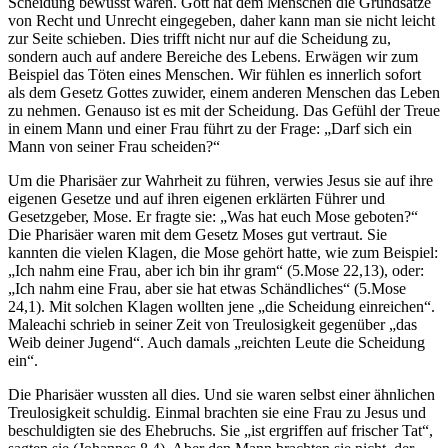
Scheidung bewusst waren. Gott hat dem Menschen die Grundsätze
von Recht und Unrecht eingegeben, daher kann man sie nicht leicht
zur Seite schieben. Dies trifft nicht nur auf die Scheidung zu,
sondern auch auf andere Bereiche des Lebens. Erwägen wir zum
Beispiel das Töten eines Menschen. Wir fühlen es innerlich sofort
als dem Gesetz Gottes zuwider, einem anderen Menschen das Leben
zu nehmen. Genauso ist es mit der Scheidung. Das Gefühl der Treue
in einem Mann und einer Frau führt zu der Frage: „Darf sich ein
Mann von seiner Frau scheiden?“
Um die Pharisäer zur Wahrheit zu führen, verwies Jesus sie auf ihre
eigenen Gesetze und auf ihren eigenen erklärten Führer und
Gesetzgeber, Mose. Er fragte sie: „Was hat euch Mose geboten?“
Die Pharisäer waren mit dem Gesetz Moses gut vertraut. Sie
kannten die vielen Klagen, die Mose gehört hatte, wie zum Beispiel:
„Ich nahm eine Frau, aber ich bin ihr gram“ (5.Mose 22,13), oder:
„Ich nahm eine Frau, aber sie hat etwas Schändliches“ (5.Mose
24,1). Mit solchen Klagen wollten jene „die Scheidung einreichen“.
Maleachi schrieb in seiner Zeit von Treulosigkeit gegenüber „das
Weib deiner Jugend“. Auch damals „reichten Leute die Scheidung
ein“.
Die Pharisäer wussten all dies. Und sie waren selbst einer ähnlichen
Treulosigkeit schuldig. Einmal brachten sie eine Frau zu Jesus und
beschuldigten sie des Ehebruchs. Sie „ist ergriffen auf frischer Tat“,