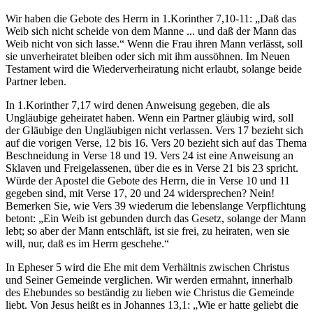
Wir haben die Gebote des Herrn in 1.Korinther 7,10-11: „Daß das
Weib sich nicht scheide von dem Manne ... und daß der Mann das
Weib nicht von sich lasse.“ Wenn die Frau ihren Mann verlässt, soll
sie unverheiratet bleiben oder sich mit ihm aussöhnen. Im Neuen
Testament wird die Wiederverheiratung nicht erlaubt, solange beide
Partner leben.
In 1.Korinther 7,17 wird denen Anweisung gegeben, die als
Ungläubige geheiratet haben. Wenn ein Partner gläubig wird, soll
der Gläubige den Ungläubigen nicht verlassen. Vers 17 bezieht sich
auf die vorigen Verse, 12 bis 16. Vers 20 bezieht sich auf das Thema
Beschneidung in Verse 18 und 19. Vers 24 ist eine Anweisung an
Sklaven und Freigelassenen, über die es in Verse 21 bis 23 spricht.
Würde der Apostel die Gebote des Herrn, die in Verse 10 und 11
gegeben sind, mit Verse 17, 20 und 24 widersprechen? Nein!
Bemerken Sie, wie Vers 39 wiederum die lebenslange Verpflichtung
betont: „Ein Weib ist gebunden durch das Gesetz, solange der Mann
lebt; so aber der Mann entschläft, ist sie frei, zu heiraten, wen sie
will, nur, daß es im Herrn geschehe.“
In Epheser 5 wird die Ehe mit dem Verhältnis zwischen Christus
und Seiner Gemeinde verglichen. Wir werden ermahnt, innerhalb
des Ehebundes so beständig zu lieben wie Christus die Gemeinde
liebt. Von Jesus heißt es in Johannes 13,1: „Wie er hatte geliebt die