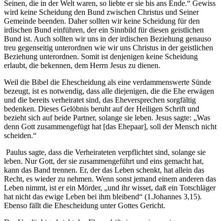
Seinen, die in der Welt waren, so liebte er sie bis ans Ende.“ Gewiss
wird keine Scheidung den Bund zwischen Christus und Seiner
Gemeinde beenden. Daher sollten wir keine Scheidung für den
irdischen Bund einführen, der ein Sinnbild für diesen geistlichen
Bund ist. Auch sollten wir uns in der irdischen Beziehung genauso
treu gegenseitig unterordnen wie wir uns Christus in der geistlichen
Beziehung unterordnen. Somit ist denjenigen keine Scheidung
erlaubt, die bekennen, dem Herrn Jesus zu dienen.
Weil die Bibel die Ehescheidung als eine verdammenswerte Sünde
bezeugt, ist es notwendig, dass alle diejenigen, die die Ehe erwägen
und die bereits verheiratet sind, das Eheversprechen sorgfältig
bedenken. Dieses Gelöbnis beruht auf der Heiligen Schrift und
bezieht sich auf beide Partner, solange sie leben. Jesus sagte: „Was
denn Gott zusammengefügt hat [das Ehepaar], soll der Mensch nicht
scheiden.“
Paulus sagte, dass die Verheirateten verpflichtet sind, solange sie
leben. Nur Gott, der sie zusammengeführt und eins gemacht hat,
kann das Band trennen. Er, der das Leben schenkt, hat allein das
Recht, es wieder zu nehmen. Wenn sonst jemand einem anderen das
Leben nimmt, ist er ein Mörder, „und ihr wisset, daß ein Totschläger
hat nicht das ewige Leben bei ihm bleibend“ (1.Johannes 3,15).
Ebenso fällt die Ehescheidung unter Gottes Gericht.