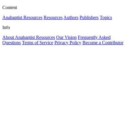
Content
Anabaptist Resources
Resources
Authors
Publishers
Topics
Info
About Anabaptist Resources
Our Vision
Frequently Asked
Questions
Terms of Service
Privacy Policy
Become a Contributor