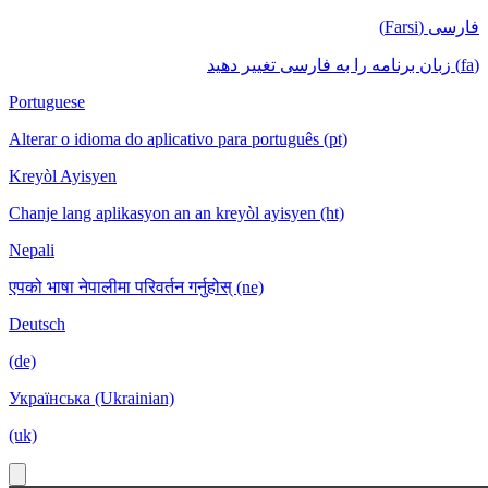
فارسی (Farsi)
(fa) زبان برنامه را به فارسی تغییر دهید
Portuguese
Alterar o idioma do aplicativo para português (pt)
Kreyòl Ayisyen
Chanje lang aplikasyon an an kreyòl ayisyen (ht)
Nepali
एपको भाषा नेपालीमा परिवर्तन गर्नुहोस् (ne)
Deutsch
(de)
Українська (Ukrainian)
(uk)