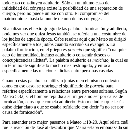
todo caso constituyen adulterio. Sólo en un último caso de
infidelidad del cónyuge existe la posibilidad de una separación de
cuerpo, pero no puede unirse con otro. El compromiso del
matrimonio es hasta la muerte de uno de los cónyuges.
Si analizamos el texto griego de las palabras fornicación y adulterio,
podemos ver que quizá Jesús también se refería a una costumbre de
los judíos de aquella época. Cabe resaltar aquí que Mateo se dirigió
específicamente a los judíos cuando escribió su evangelio. La
palabra fornicación, en el griego es
porneia
que significa “cualquier
acto de inmoralidad, incluso adulterio o consentir deseos o
concupiscencias ilícitas”. La palabra adulterio es
moichao,
la cual es
un término de significado mucho más restringido, y enfoca
específicamente las relaciones ilícitas entre personas casadas.
Cuando estas palabras se utilizan juntas o en el mismo contexto
como en ese caso, se restringe el significado de
porneia
para
referirse específicamente a relaciones entre personas solteras. Según
Mateo 5:32, si el hombre repudia a su mujer a no ser por causa de
fornicación, causa que cometa adulterio. Esto me indica que Jesús
quiso dejar claro a qué se estaba refiriendo con decir “a no ser por
causa de fornicación”.
Para entender esto mejor, pasemos a Mateo 1:18-20. Aquí relata cuál
fue la reacción de José al descubrir que María estaba embarazada sin