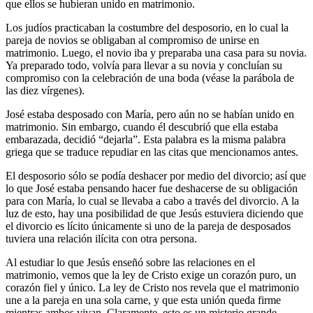
que ellos se hubieran unido en matrimonio.
Los judíos practicaban la costumbre del desposorio, en lo cual la
pareja de novios se obligaban al compromiso de unirse en
matrimonio. Luego, el novio iba y preparaba una casa para su novia.
Ya preparado todo, volvía para llevar a su novia y concluían su
compromiso con la celebración de una boda (véase la parábola de
las diez vírgenes).
José estaba desposado con María, pero aún no se habían unido en
matrimonio. Sin embargo, cuando él descubrió que ella estaba
embarazada, decidió “dejarla”. Esta palabra es la misma palabra
griega que se traduce repudiar en las citas que mencionamos antes.
El desposorio sólo se podía deshacer por medio del divorcio; así que
lo que José estaba pensando hacer fue deshacerse de su obligación
para con María, lo cual se llevaba a cabo a través del divorcio. A la
luz de esto, hay una posibilidad de que Jesús estuviera diciendo que
el divorcio es lícito únicamente si uno de la pareja de desposados
tuviera una relación ilícita con otra persona.
Al estudiar lo que Jesús enseñó sobre las relaciones en el
matrimonio, vemos que la ley de Cristo exige un corazón puro, un
corazón fiel y único. La ley de Cristo nos revela que el matrimonio
une a la pareja en una sola carne, y que esta unión queda firme
mientras ambos vivan. Claramente, esto es un misterio grande