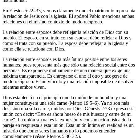
matrimonial.
En Efesios 5:22–33, vemos claramente que el matrimonio representa
la relación de Jesús con la iglesia. El apóstol Pablo menciona ambas
relaciones en el mismo contexto de modo recíproco.
La relación entre esposos debe reflejar la relación de Dios con su
pueblo. El esposo, en su trato con su esposa, debe reflejar a Dios y
como él trata con su pueblo. La esposa debe reflejar a la iglesia y
como ella se relaciona con Dios.
La relación entre esposos es la más íntima posible entre los seres
humanos, pues representa más que sólo una relación social entre dos
personas. Es exponerse mutuamente de una manera que exige una
máxima transparencia. Es entregarse el uno al otro y acogerse de
modo recíproco. Es un vínculo y una relación imposible de disolver
mientras ambos vivan.
Dios estableció en el principio que la unión de un hombre y una
mujer constituyera una sola carne (Mateo 19:5–6). Ya no son más
dos, sino una sola carne, unidos por Dios. Génesis 2:23 expresa esta
unión con decir: “Esto es ahora hueso de mis huesos y carne de mi
carne”. La unión sexual es la expresión y consumación física de la
pareja en respuesta a esta unión. Esta unión íntima en realidad es un
misterio que como seres humanos no lo podemos entender
completamente (véase Efesios 5:30-32.).