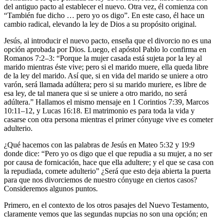
del antiguo pacto al establecer el nuevo. Otra vez, él comienza con
“También fue dicho … pero yo os digo”. En este caso, él hace un
cambio radical, elevando la ley de Dios a su propósito original.
Jesús, al introducir el nuevo pacto, enseña que el divorcio no es una
opción aprobada por Dios. Luego, el apóstol Pablo lo confirma en
Romanos 7:2–3: “Porque la mujer casada está sujeta por la ley al
marido mientras éste vive; pero si el marido muere, ella queda libre
de la ley del marido. Así que, si en vida del marido se uniere a otro
varón, será llamada adúltera; pero si su marido muriere, es libre de
esa ley, de tal manera que si se uniere a otro marido, no será
adúltera.” Hallamos el mismo mensaje en 1 Corintios 7:39, Marcos
10:11–12, y Lucas 16:18. El matrimonio es para toda la vida y
casarse con otra persona mientras el primer cónyuge vive es cometer
adulterio.
¿Qué hacemos con las palabras de Jesús en Mateo 5:32 y 19:9
donde dice: “Pero yo os digo que el que repudia a su mujer, a no ser
por causa de fornicación, hace que ella adultere; y el que se casa con
la repudiada, comete adulterio” ¿Será que esto deja abierta la puerta
para que nos divorciemos de nuestro cónyuge en ciertos casos?
Consideremos algunos puntos.
Primero, en el contexto de los otros pasajes del Nuevo Testamento,
claramente vemos que las segundas nupcias no son una opción; en