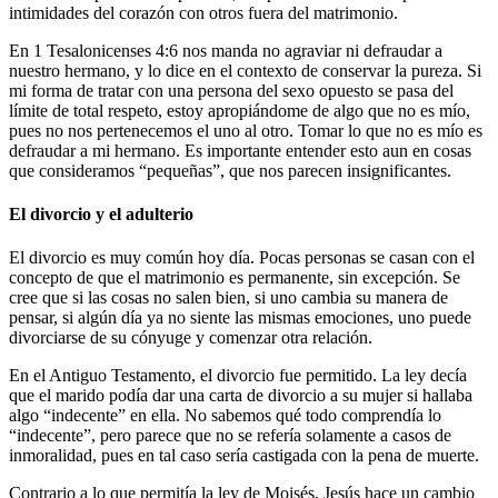
intimidades del corazón con otros fuera del matrimonio.
En 1 Tesalonicenses 4:6 nos manda no agraviar ni defraudar a
nuestro hermano, y lo dice en el contexto de conservar la pureza. Si
mi forma de tratar con una persona del sexo opuesto se pasa del
límite de total respeto, estoy apropiándome de algo que no es mío,
pues no nos pertenecemos el uno al otro. Tomar lo que no es mío es
defraudar a mi hermano. Es importante entender esto aun en cosas
que consideramos “pequeñas”, que nos parecen insignificantes.
El divorcio y el adulterio
El divorcio es muy común hoy día. Pocas personas se casan con el
concepto de que el matrimonio es permanente, sin excepción. Se
cree que si las cosas no salen bien, si uno cambia su manera de
pensar, si algún día ya no siente las mismas emociones, uno puede
divorciarse de su cónyuge y comenzar otra relación.
En el Antiguo Testamento, el divorcio fue permitido. La ley decía
que el marido podía dar una carta de divorcio a su mujer si hallaba
algo “indecente” en ella. No sabemos qué todo comprendía lo
“indecente”, pero parece que no se refería solamente a casos de
inmoralidad, pues en tal caso sería castigada con la pena de muerte.
Contrario a lo que permitía la ley de Moisés, Jesús hace un cambio