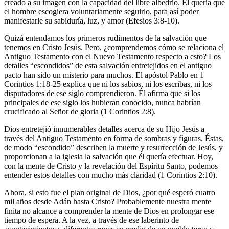
creado a su imagen con la capacidad del libre albedrío. Él quería que
el hombre escogiera voluntariamente seguirlo, para así poder
manifestarle su sabiduría, luz, y amor (Efesios 3:8-10).
Quizá entendamos los primeros rudimentos de la salvación que
tenemos en Cristo Jesús. Pero, ¿comprendemos cómo se relaciona el
Antiguo Testamento con el Nuevo Testamento respecto a esto? Los
detalles “escondidos” de esta salvación entretejidos en el antiguo
pacto han sido un misterio para muchos. El apóstol Pablo en 1
Corintios 1:18-25 explica que ni los sabios, ni los escribas, ni los
disputadores de ese siglo comprendieron. Él afirma que si los
principales de ese siglo los hubieran conocido, nunca habrían
crucificado al Señor de gloria (1 Corintios 2:8).
Dios entretejió innumerables detalles acerca de su Hijo Jesús a
través del Antiguo Testamento en forma de sombras y figuras. Éstas,
de modo “escondido” describen la muerte y resurrección de Jesús, y
proporcionan a la iglesia la salvación que él quería efectuar. Hoy,
con la mente de Cristo y la revelación del Espíritu Santo, podemos
entender estos detalles con mucho más claridad (1 Corintios 2:10).
Ahora, si esto fue el plan original de Dios, ¿por qué esperó cuatro
mil años desde Adán hasta Cristo? Probablemente nuestra mente
finita no alcance a comprender la mente de Dios en prolongar ese
tiempo de espera. A la vez, a través de ese laberinto de