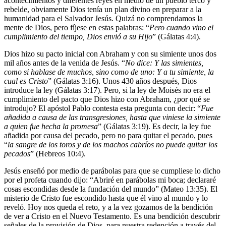
acontecimientos y diferentes reyes en medio de un pueblo terco y
rebelde, obviamente Dios tenía un plan divino en preparar a la
humanidad para el Salvador Jesús. Quizá no comprendamos la
mente de Dios, pero fíjese en estas palabras: “
Pero cuando vino el
cumplimiento del tiempo, Dios envió a su Hijo
” (Gálatas 4:4).
Dios hizo su pacto inicial con Abraham y con su simiente unos dos
mil años antes de la venida de Jesús. “
No dice: Y las simientes,
como si hablase de muchos, sino como de uno: Y a tu simiente, la
cual es Cristo
” (Gálatas 3:16). Unos 430 años después, Dios
introduce la ley (Gálatas 3:17). Pero, si la ley de Moisés no era el
cumplimiento del pacto que Dios hizo con Abraham, ¿por qué se
introdujo? El apóstol Pablo contesta esta pregunta con decir: “
Fue
añadida a causa de las transgresiones, hasta que viniese la simiente
a quien fue hecha la promesa
” (Gálatas 3:19). Es decir, la ley fue
añadida por causa del pecado, pero no para quitar el pecado, pues
“
la sangre de los toros y de los machos cabríos no puede quitar los
pecados
” (Hebreos 10:4).
Jesús enseñó por medio de parábolas para que se cumpliese lo dicho
por el profeta cuando dijo: “Abriré en parábolas mi boca; declararé
cosas escondidas desde la fundación del mundo” (Mateo 13:35). El
misterio de Cristo fue escondido hasta que él vino al mundo y lo
reveló. Hoy nos queda el reto, y a la vez gozamos de la bendición
de ver a Cristo en el Nuevo Testamento. Es una bendición descubrir
señales de la provisión de Dios, para nuestra redención a través del