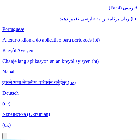
فارسی (Farsi)
(fa) زبان برنامه را به فارسی تغییر دهید
Portuguese
Alterar o idioma do aplicativo para português (pt)
Kreyòl Ayisyen
Chanje lang aplikasyon an an kreyòl ayisyen (ht)
Nepali
एपको भाषा नेपालीमा परिवर्तन गर्नुहोस् (ne)
Deutsch
(de)
Українська (Ukrainian)
(uk)