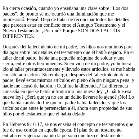
En cierta ocasión, cuando yo enseñaba una clase sobre “Los dos
pactos”, de pronto se me ocurrió una iluminación que me
impresionó. Pensé: Deja de tratar de reconciliar todos los detalles
que parecen estar en conflicto entre el Antiguo Testamento y el
Nuevo Testamento. ¿Por qué? Porque SON DOS PACTOS
DIFERENTES.
Después del fallecimiento de mi padre, los hijos nos reunimos para
dialogar sobre los detalles del testamento que él había dejado. En el
taller de mi padre, había una pequeña máquina de soldar y una
sierra, entre otras herramientas. Si en vida de mi padre, yo hubiera
ido al taller presuntuosamente y llevado estos artículos, se me habría
considerado ladrón. Sin embargo, después del fallecimiento de mi
padre, llevé estos mismos artículos en pleno día sin ninguna pena, y
nadie me acusó de ladrón. ¿Cuál fue la diferencia? La diferencia
consistía en que se había introducido una nueva ley. ¿Cuál fue esa
nueva ley? ¿Será que ya no era un delito llevarse lo ajeno? ¡No! Lo
que había cambiado fue que mi padre había fallecido, y que los
artículos que antes le pertenecían a él, ahora eran propiedad de sus
hijos por el testamento que él había dejado.
En Hebreos 9:16-17, se nos enseña el concepto de testamentos que
fue de uso común en aquella época. El plan de un testamento
entraba en vigencia cuando la persona que hizo el testamento