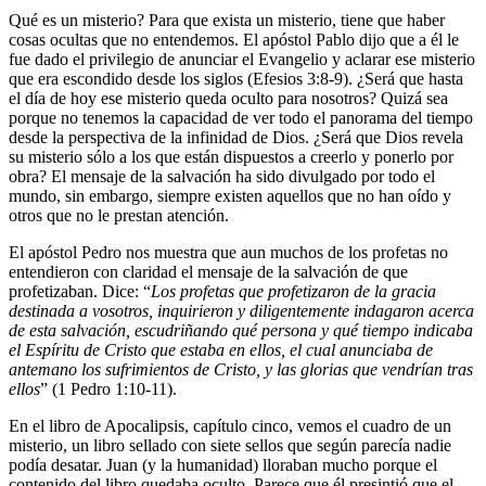
Qué es un misterio? Para que exista un misterio, tiene que haber
cosas ocultas que no entendemos. El apóstol Pablo dijo que a él le
fue dado el privilegio de anunciar el Evangelio y aclarar ese misterio
que era escondido desde los siglos (Efesios 3:8-9). ¿Será que hasta
el día de hoy ese misterio queda oculto para nosotros? Quizá sea
porque no tenemos la capacidad de ver todo el panorama del tiempo
desde la perspectiva de la infinidad de Dios. ¿Será que Dios revela
su misterio sólo a los que están dispuestos a creerlo y ponerlo por
obra? El mensaje de la salvación ha sido divulgado por todo el
mundo, sin embargo, siempre existen aquellos que no han oído y
otros que no le prestan atención.
El apóstol Pedro nos muestra que aun muchos de los profetas no
entendieron con claridad el mensaje de la salvación de que
profetizaban. Dice: “
Los profetas que profetizaron de la gracia
destinada a vosotros, inquirieron y diligentemente indagaron acerca
de esta salvación, escudriñando qué persona y qué tiempo indicaba
el Espíritu de Cristo que estaba en ellos, el cual anunciaba de
antemano los sufrimientos de Cristo, y las glorias que vendrían tras
ellos
” (1 Pedro 1:10-11).
En el libro de Apocalipsis, capítulo cinco, vemos el cuadro de un
misterio, un libro sellado con siete sellos que según parecía nadie
podía desatar. Juan (y la humanidad) lloraban mucho porque el
contenido del libro quedaba oculto. Parece que él presintió que el