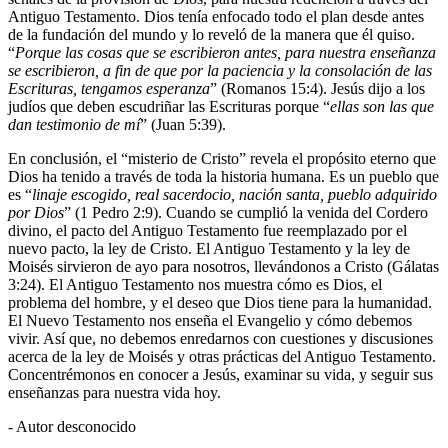
Antiguo Testamento. Dios tenía enfocado todo el plan desde antes
de la fundación del mundo y lo reveló de la manera que él quiso.
“
Porque las cosas que se escribieron antes, para nuestra enseñanza
se escribieron, a fin de que por la paciencia y la consolación de las
Escrituras, tengamos esperanza
” (Romanos 15:4). Jesús dijo a los
judíos que deben escudriñar las Escrituras porque “
ellas son las que
dan testimonio de mí
” (Juan 5:39).
En conclusión, el “misterio de Cristo” revela el propósito eterno que
Dios ha tenido a través de toda la historia humana. Es un pueblo que
es “
linaje escogido, real sacerdocio, nación santa, pueblo adquirido
por Dios
” (1 Pedro 2:9). Cuando se cumplió la venida del Cordero
divino, el pacto del Antiguo Testamento fue reemplazado por el
nuevo pacto, la ley de Cristo. El Antiguo Testamento y la ley de
Moisés sirvieron de ayo para nosotros, llevándonos a Cristo (Gálatas
3:24). El Antiguo Testamento nos muestra cómo es Dios, el
problema del hombre, y el deseo que Dios tiene para la humanidad.
El Nuevo Testamento nos enseña el Evangelio y cómo debemos
vivir. Así que, no debemos enredarnos con cuestiones y discusiones
acerca de la ley de Moisés y otras prácticas del Antiguo Testamento.
Concentrémonos en conocer a Jesús, examinar su vida, y seguir sus
enseñanzas para nuestra vida hoy.
- Autor desconocido