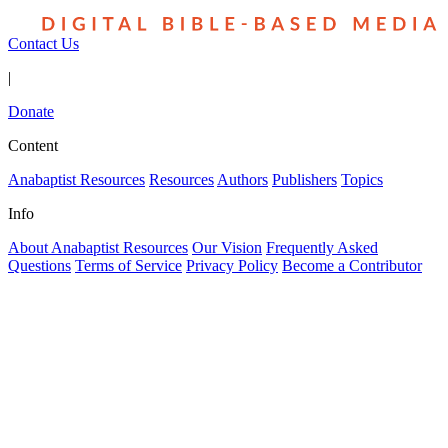
Contact Us
|
Donate
Content
Anabaptist Resources
Resources
Authors
Publishers
Topics
Info
About Anabaptist Resources
Our Vision
Frequently Asked
Questions
Terms of Service
Privacy Policy
Become a Contributor