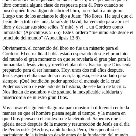
libro contenía alguna clase de respuesta para él. Pero cuando se
buscó quién fuera digno de abrir el libro, no se halló a ninguno.
Luego uno de los ancianos le dijo a Juan: “No llores. He aquí que el
León de la tribu de Judá, la raíz de David, ha vencido para abrir el
libro y desatar sus siete sellos. Y miré, y vi ... un Cordero como
inmolado” (Apocalipsis 5:5-6). Este Cordero “fue inmolado desde el
principio del mundo” (Apocalipsis 13:8).
Obviamente, el contenido del libro no fue un misterio para el
Cordero. Él en realidad había estado esperando desde el principio
del mundo el gran momento en que se revelaría el gran plan para la
humanidad. Jesús vino, y reveló el plan de salvación que Dios tenía
preparado para el ser humano. Hoy, unos dos mil años después,
Jesús espera el día cuando su novia, la iglesia, esté a su lado para
siempre. ¡Qué bendición poder apreciar el mensaje de la cruz!
Podemos verlo de este lado de la historia, de este lado de la cruz.
Nos llenan de asombro y de gratitud la inexplicable sabiduría y
misericordia de nuestro gran Dios.
Voy a usar el siguiente diagrama para mostrar la diferencia entre la
manera en que el hombre piensa según el tiempo, y la manera en
que Dios piensa en el contexto de la eternidad. Sabemos que la
iglesia nació después de la muerte y resurrección de Jesús en el día
de Pentecostés (Hechos, capítulo dos). Pero, Dios percibió el
nacimiento de la iglesia ya desde antes de la fundación del mundo.