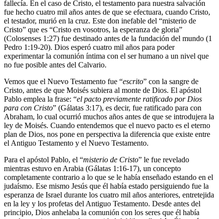
fallecía. En el caso de Cristo, el testamento para nuestra salvación
fue hecho cuatro mil años antes de que se efectuara, cuando Cristo,
el testador, murió en la cruz. Este don inefable del “misterio de
Cristo” que es “Cristo en vosotros, la esperanza de gloria”
(Colosenses 1:27) fue destinado antes de la fundación del mundo (1
Pedro 1:19-20). Dios esperó cuatro mil años para poder
experimentar la comunión íntima con el ser humano a un nivel que
no fue posible antes del Calvario.
Vemos que el Nuevo Testamento fue “
escrito
” con la sangre de
Cristo, antes de que Moisés subiera al monte de Dios. El apóstol
Pablo emplea la frase: “
el pacto previamente ratificado por Dios
para con Cristo
” (Gálatas 3:17), es decir, fue ratificado para con
Abraham, lo cual ocurrió muchos años antes de que se introdujera la
ley de Moisés. Cuando entendemos que el nuevo pacto es el eterno
plan de Dios, nos pone en perspectiva la diferencia que existe entre
el Antiguo Testamento y el Nuevo Testamento.
Para el apóstol Pablo, el “
misterio de Cristo
” le fue revelado
mientras estuvo en Arabia (Gálatas 1:16-17), un concepto
completamente contrario a lo que se le había enseñado estando en el
judaísmo. Ese mismo Jesús que él había estado persiguiendo fue la
esperanza de Israel durante los cuatro mil años anteriores, entretejida
en la ley y los profetas del Antiguo Testamento. Desde antes del
principio, Dios anhelaba la comunión con los seres que él había