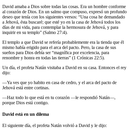
David amaba a Dios sobre todas las cosas. Era un hombre conforme
al corazón de Dios. En un salmo que compuso, expresó un profundo
deseo que tenía con los siguientes versos: “Una cosa he demandado
a Jehová, ésta buscaré; que esté yo en la casa de Jehová todos los
días de mi vida, para contemplar la hermosura de Jehová, y para
inquirir en su templo” (Salmo 27:4).
El templo a que David se refería probablemente era la tienda que él
mismo había erigido para el arca del pacto. Pero, la casa de sus
sueños para Dios debía ser “magnífica por excelencia, para
renombre y honra en todas las tierras” (1 Crónicas 22:5).
Un día, el profeta Natán visitaba a David en su casa. Entonces el rey
dijo:
—Ya ves que yo habito en casa de cedro, y el arca del pacto de
Jehová está entre cortinas.
—Haz todo lo que está en tu corazón —le respondió Natán—,
porque Dios está contigo.
David está en un dilema
El siguiente día, el profeta Natán volvió a David y le dijo: