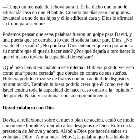
—Tengo un mensaje de Jehová para ti. Él ha dicho que tú no le
edificarás casa en que él habite. Cuando tus días sean cumplidos,
levantará a uno de tus hijos y él le edificará casa y Dios le afirmará
su trono para siempre.
Podemos pensar que estas palabras fueron un golpe para David, y
una puerta que se cerraba a lo que él soñaba hacer para Dios. ¿No
era de él la visión? ¿No podía su Dios entender que era por amor a
su nombre que él quería hacer esto? ¿Por qué dejaría a otro hacer lo
que él mismo tuviera la capacidad de realizar?
¿Qué hizo David en cuanto a este dilema? Hubiera podido ver esto
como una “puerta cerrada” que obraba en contra de sus sueños.
Hubiera podido cruzarse de brazos con una actitud de disgusto y
murmuración. También hubiera podido creer que él como rey de
Israel tendría toda la capacidad de hacer caso omiso a la “opinión”
del profeta Natán y continuar con su emprendimiento.
David colabora con Dios
David, al reflexionar sobre el nuevo plan de acción, actuó de modo
sumamente humilde y rendido a los designios de Dios. Entró en la
presencia de Jehová y adoró. Alabó a Dios por hacerle saber su
voluntad. Dijo: “Ahora pues, Jehová, la palabra que has hablado