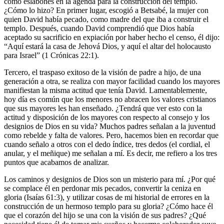
como eslabones en la agenda para la construcción del templo.
¿Cómo lo hizo? En primer lugar, escogió a Betsabé, la mujer con
quien David había pecado, como madre del que iba a construir el
templo. Después, cuando David comprendió que Dios había
aceptado su sacrificio en expiación por haber hecho el censo, él dijo:
“Aquí estará la casa de Jehová Dios, y aquí el altar del holocausto
para Israel” (1 Crónicas 22:1).
Tercero, el traspaso exitoso de la visión de padre a hijo, de una
generación a otra, se realiza con mayor facilidad cuando los mayores
manifiestan la misma actitud que tenía David. Lamentablemente,
hoy día es común que los menores no abracen los valores cristianos
que sus mayores les han enseñado. ¿Tendrá que ver esto con la
actitud y disposición de los mayores con respecto al consejo y los
designios de Dios en su vida? Muchos padres señalan a la juventud
como rebelde y falta de valores. Pero, hacemos bien en recordar que
cuando señalo a otros con el dedo índice, tres dedos (el cordial, el
anular, y el meñique) me señalan a mí. Es decir, me refiero a los tres
puntos que acabamos de analizar.
Los caminos y designios de Dios son un misterio para mí. ¿Por qué
se complace él en perdonar mis pecados, convertir la ceniza en
gloria (Isaías 61:3), y utilizar cosas de mi historial de errores en la
construcción de un hermoso templo para su gloria? ¿Cómo hace él
que el corazón del hijo se una con la visión de sus padres? ¿Qué