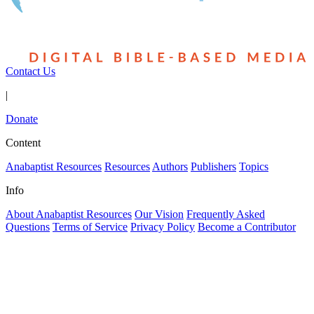
Contact Us
|
Donate
Content
Anabaptist Resources
Resources
Authors
Publishers
Topics
Info
About Anabaptist Resources
Our Vision
Frequently Asked
Questions
Terms of Service
Privacy Policy
Become a Contributor