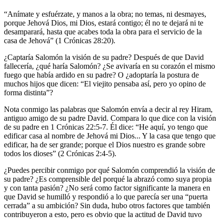
“Anímate y esfuérzate, y manos a la obra; no temas, ni desmayes,
porque Jehová Dios, mi Dios, estará contigo; él no te dejará ni te
desamparará, hasta que acabes toda la obra para el servicio de la
casa de Jehová” (1 Crónicas 28:20).
¿Captaría Salomón la visión de su padre? Después de que David
fallecería, ¿qué haría Salomón? ¿Se avivaría en su corazón el mismo
fuego que había ardido en su padre? O ¿adoptaría la postura de
muchos hijos que dicen: “El viejito pensaba así, pero yo opino de
forma distinta”?
Nota conmigo las palabras que Salomón envía a decir al rey Hiram,
antiguo amigo de su padre David. Compara lo que dice con la visión
de su padre en 1 Crónicas 22:5-7. Él dice: “He aquí, yo tengo que
edificar casa al nombre de Jehová mi Dios... Y la casa que tengo que
edificar, ha de ser grande; porque el Dios nuestro es grande sobre
todos los dioses” (2 Crónicas 2:4-5).
¿Puedes percibir conmigo por qué Salomón comprendió la visión de
su padre? ¿Es comprensible del porqué la abrazó como suya propia
y con tanta pasión? ¿No será como factor significante la manera en
que David se humilló y respondió a lo que parecía ser una “puerta
cerrada” a su ambición? Sin duda, hubo otros factores que también
contribuyeron a esto, pero es obvio que la actitud de David tuvo