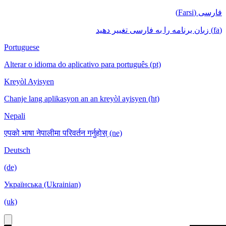
فارسی (Farsi)
(fa) زبان برنامه را به فارسی تغییر دهید
Portuguese
Alterar o idioma do aplicativo para português (pt)
Kreyòl Ayisyen
Chanje lang aplikasyon an an kreyòl ayisyen (ht)
Nepali
एपको भाषा नेपालीमा परिवर्तन गर्नुहोस् (ne)
Deutsch
(de)
Українська (Ukrainian)
(uk)