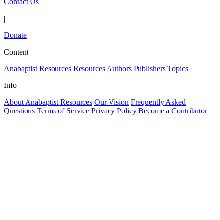
Contact Us
|
Donate
Content
Anabaptist Resources
Resources
Authors
Publishers
Topics
Info
About Anabaptist Resources
Our Vision
Frequently Asked
Questions
Terms of Service
Privacy Policy
Become a Contributor