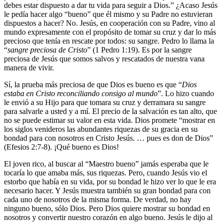
debes estar dispuesto a dar tu vida para seguir a Dios.” ¿Acaso Jesús
le pedía hacer algo “bueno” que él mismo y su Padre no estuvieran
dispuestos a hacer? No. Jesús, en cooperación con su Padre, vino al
mundo expresamente con el propósito de tomar su cruz y dar lo más
precioso que tenía en rescate por todos: su sangre. Pedro lo llama la
“
sangre preciosa de Cristo
” (1 Pedro 1:19). Es por la sangre
preciosa de Jesús que somos salvos y rescatados de nuestra vana
manera de vivir.
Sí, la prueba más preciosa de que Dios es bueno es que “
Dios
estaba en Cristo reconciliando consigo al mundo
”. Lo hizo cuando
le envió a su Hijo para que tomara su cruz y derramara su sangre
para salvarle a usted y a mí. El precio de la salvación es tan alto, que
no se puede estimar su valor en esta vida. Dios promete “mostrar en
los siglos venideros las abundantes riquezas de su gracia en su
bondad para con nosotros en Cristo Jesús. … pues es don de Dios”
(Efesios 2:7-8). ¡Qué bueno es Dios!
El joven rico, al buscar al “Maestro bueno” jamás esperaba que le
tocaría lo que amaba más, sus riquezas. Pero, cuando Jesús vio el
estorbo que había en su vida, por su bondad le hizo ver lo que le era
necesario hacer. Y Jesús muestra también su gran bondad para con
cada uno de nosotros de la misma forma. De verdad, no hay
ninguno bueno, sólo Dios. Pero Dios quiere mostrar su bondad en
nosotros y convertir nuestro corazón en algo bueno. Jesús le dijo al