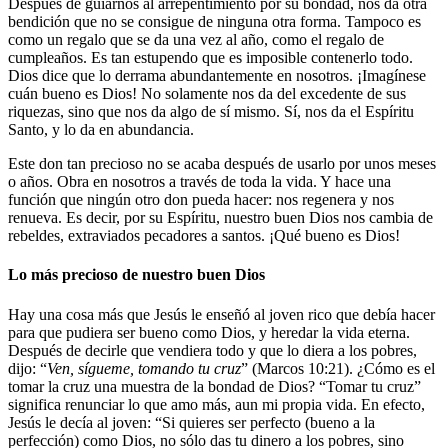
Después de guiarnos al arrepentimiento por su bondad, nos da otra
bendición que no se consigue de ninguna otra forma. Tampoco es
como un regalo que se da una vez al año, como el regalo de
cumpleaños. Es tan estupendo que es imposible contenerlo todo.
Dios dice que lo derrama abundantemente en nosotros. ¡Imagínese
cuán bueno es Dios! No solamente nos da del excedente de sus
riquezas, sino que nos da algo de sí mismo. Sí, nos da el Espíritu
Santo, y lo da en abundancia.
Este don tan precioso no se acaba después de usarlo por unos meses
o años. Obra en nosotros a través de toda la vida. Y hace una
función que ningún otro don pueda hacer: nos regenera y nos
renueva. Es decir, por su Espíritu, nuestro buen Dios nos cambia de
rebeldes, extraviados pecadores a santos. ¡Qué bueno es Dios!
Lo más precioso de nuestro buen Dios
Hay una cosa más que Jesús le enseñó al joven rico que debía hacer
para que pudiera ser bueno como Dios, y heredar la vida eterna.
Después de decirle que vendiera todo y que lo diera a los pobres,
dijo: “
Ven, sígueme, tomando tu cruz
” (Marcos 10:21). ¿Cómo es el
tomar la cruz una muestra de la bondad de Dios? “Tomar tu cruz”
significa renunciar lo que amo más, aun mi propia vida. En efecto,
Jesús le decía al joven: “Si quieres ser perfecto (bueno a la
perfección) como Dios, no sólo das tu dinero a los pobres, sino