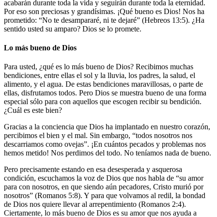
acabarán durante toda la vida y seguirán durante toda la eternidad.
Por eso son preciosas y grandísimas. ¡Qué bueno es Dios! Nos ha
prometido: “No te desampararé, ni te dejaré” (Hebreos 13:5). ¿Ha
sentido usted su amparo? Dios se lo promete.
Lo más bueno de Dios
Para usted, ¿qué es lo más bueno de Dios? Recibimos muchas
bendiciones, entre ellas el sol y la lluvia, los padres, la salud, el
alimento, y el agua. De estas bendiciones maravillosas, o parte de
ellas, disfrutamos todos. Pero Dios se muestra bueno de una forma
especial sólo para con aquellos que escogen recibir su bendición.
¿Cuál es este bien?
Gracias a la conciencia que Dios ha implantado en nuestro corazón,
percibimos el bien y el mal. Sin embargo, “todos nosotros nos
descarriamos como ovejas”. ¡En cuántos pecados y problemas nos
hemos metido! Nos perdimos del todo. No teníamos nada de bueno.
Pero precisamente estando en esa desesperada y asquerosa
condición, escuchamos la voz de Dios que nos habla de “su amor
para con nosotros, en que siendo aún pecadores, Cristo murió por
nosotros” (Romanos 5:8). Y para que volvamos al redil, la bondad
de Dios nos quiere llevar al arrepentimiento (Romanos 2:4).
Ciertamente, lo más bueno de Dios es su amor que nos ayuda a