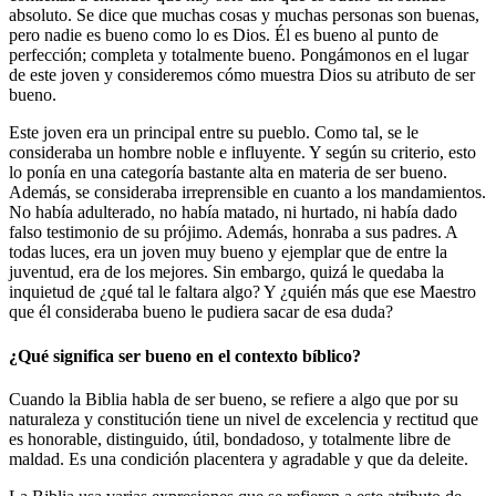
absoluto. Se dice que muchas cosas y muchas personas son buenas,
pero nadie es bueno como lo es Dios. Él es bueno al punto de
perfección; completa y totalmente bueno. Pongámonos en el lugar
de este joven y consideremos cómo muestra Dios su atributo de ser
bueno.
Este joven era un principal entre su pueblo. Como tal, se le
consideraba un hombre noble e influyente. Y según su criterio, esto
lo ponía en una categoría bastante alta en materia de ser bueno.
Además, se consideraba irreprensible en cuanto a los mandamientos.
No había adulterado, no había matado, ni hurtado, ni había dado
falso testimonio de su prójimo. Además, honraba a sus padres. A
todas luces, era un joven muy bueno y ejemplar que de entre la
juventud, era de los mejores. Sin embargo, quizá le quedaba la
inquietud de ¿qué tal le faltara algo? Y ¿quién más que ese Maestro
que él consideraba bueno le pudiera sacar de esa duda?
¿Qué significa ser bueno en el contexto bíblico?
Cuando la Biblia habla de ser bueno, se refiere a algo que por su
naturaleza y constitución tiene un nivel de excelencia y rectitud que
es honorable, distinguido, útil, bondadoso, y totalmente libre de
maldad. Es una condición placentera y agradable y que da deleite.