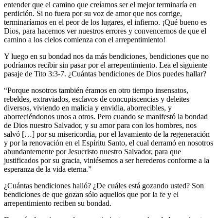
entender que el camino que creíamos ser el mejor terminaría en
perdición. Si no fuera por su voz de amor que nos corrige,
terminaríamos en el peor de los lugares, el infierno. ¡Qué bueno es
Dios, para hacernos ver nuestros errores y convencernos de que el
camino a los cielos comienza con el arrepentimiento!
Y luego en su bondad nos da más bendiciones, bendiciones que no
podríamos recibir sin pasar por el arrepentimiento. Lea el siguiente
pasaje de Tito 3:3-7. ¿Cuántas bendiciones de Dios puedes hallar?
“Porque nosotros también éramos en otro tiempo insensatos,
rebeldes, extraviados, esclavos de concupiscencias y deleites
diversos, viviendo en malicia y envidia, aborrecibles, y
aborreciéndonos unos a otros. Pero cuando se manifestó la bondad
de Dios nuestro Salvador, y su amor para con los hombres, nos
salvó […] por su misericordia, por el lavamiento de la regeneración
y por la renovación en el Espíritu Santo, el cual derramó en nosotros
abundantemente por Jesucristo nuestro Salvador, para que
justificados por su gracia, viniésemos a ser herederos conforme a la
esperanza de la vida eterna.”
¿Cuántas bendiciones halló? ¿De cuáles está gozando usted? Son
bendiciones de que gozan sólo aquellos que por la fe y el
arrepentimiento reciben su bondad.