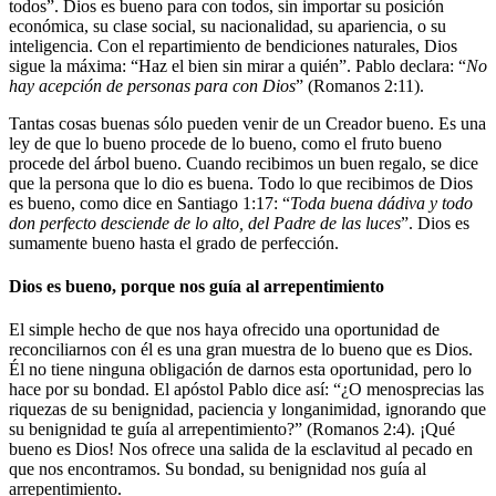
todos”. Dios es bueno para con todos, sin importar su posición
económica, su clase social, su nacionalidad, su apariencia, o su
inteligencia. Con el repartimiento de bendiciones naturales, Dios
sigue la máxima: “Haz el bien sin mirar a quién”. Pablo declara: “
No
hay acepción de personas para con Dios
” (Romanos 2:11).
Tantas cosas buenas sólo pueden venir de un Creador bueno. Es una
ley de que lo bueno procede de lo bueno, como el fruto bueno
procede del árbol bueno. Cuando recibimos un buen regalo, se dice
que la persona que lo dio es buena. Todo lo que recibimos de Dios
es bueno, como dice en Santiago 1:17: “
Toda buena dádiva y todo
don perfecto desciende de lo alto, del Padre de las luces
”. Dios es
sumamente bueno hasta el grado de perfección.
Dios es bueno, porque nos guía al arrepentimiento
El simple hecho de que nos haya ofrecido una oportunidad de
reconciliarnos con él es una gran muestra de lo bueno que es Dios.
Él no tiene ninguna obligación de darnos esta oportunidad, pero lo
hace por su bondad. El apóstol Pablo dice así: “¿O menosprecias las
riquezas de su benignidad, paciencia y longanimidad, ignorando que
su benignidad te guía al arrepentimiento?” (Romanos 2:4). ¡Qué
bueno es Dios! Nos ofrece una salida de la esclavitud al pecado en
que nos encontramos. Su bondad, su benignidad nos guía al
arrepentimiento.