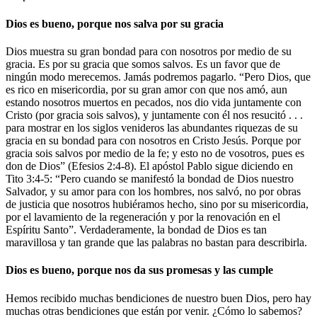
Dios es bueno, porque nos salva por su gracia
Dios muestra su gran bondad para con nosotros por medio de su
gracia. Es por su gracia que somos salvos. Es un favor que de
ningún modo merecemos. Jamás podremos pagarlo. “Pero Dios, que
es rico en misericordia, por su gran amor con que nos amó, aun
estando nosotros muertos en pecados, nos dio vida juntamente con
Cristo (por gracia sois salvos), y juntamente con él nos resucitó . . .
para mostrar en los siglos venideros las abundantes riquezas de su
gracia en su bondad para con nosotros en Cristo Jesús. Porque por
gracia sois salvos por medio de la fe; y esto no de vosotros, pues es
don de Dios” (Efesios 2:4-8). El apóstol Pablo sigue diciendo en
Tito 3:4-5: “Pero cuando se manifestó la bondad de Dios nuestro
Salvador, y su amor para con los hombres, nos salvó, no por obras
de justicia que nosotros hubiéramos hecho, sino por su misericordia,
por el lavamiento de la regeneración y por la renovación en el
Espíritu Santo”. Verdaderamente, la bondad de Dios es tan
maravillosa y tan grande que las palabras no bastan para describirla.
Dios es bueno, porque nos da sus promesas y las cumple
Hemos recibido muchas bendiciones de nuestro buen Dios, pero hay
muchas otras bendiciones que están por venir. ¿Cómo lo sabemos?