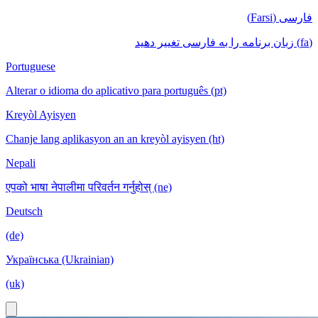
فارسی (Farsi)
(fa) زبان برنامه را به فارسی تغییر دهید
Portuguese
Alterar o idioma do aplicativo para português (pt)
Kreyòl Ayisyen
Chanje lang aplikasyon an an kreyòl ayisyen (ht)
Nepali
एपको भाषा नेपालीमा परिवर्तन गर्नुहोस् (ne)
Deutsch
(de)
Українська (Ukrainian)
(uk)