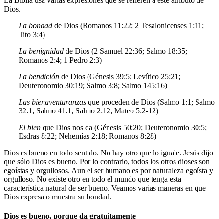
La Biblia usa varias expresiones que se refieren a este atributo de
Dios.
La bondad
de Dios (Romanos 11:22; 2 Tesalonicenses 1:11;
Tito 3:4)
La benignidad
de Dios (2 Samuel 22:36; Salmo 18:35;
Romanos 2:4; 1 Pedro 2:3)
La bendición
de Dios (Génesis 39:5; Levítico 25:21;
Deuteronomio 30:19; Salmo 3:8; Salmo 145:16)
Las bienaventuranzas
que proceden de Dios (Salmo 1:1; Salmo
32:1; Salmo 41:1; Salmo 2:12; Mateo 5:2-12)
El bien
que Dios nos da (Génesis 50:20; Deuteronomio 30:5;
Esdras 8:22; Nehemías 2:18; Romanos 8:28)
Dios es bueno en todo sentido. No hay otro que lo iguale. Jesús dijo
que sólo Dios es bueno. Por lo contrario, todos los otros dioses son
egoístas y orgullosos. Aun el ser humano es por naturaleza egoísta y
orgulloso. No existe otro en todo el mundo que tenga esta
característica natural de ser bueno. Veamos varias maneras en que
Dios expresa o muestra su bondad.
Dios es bueno, porque da gratuitamente