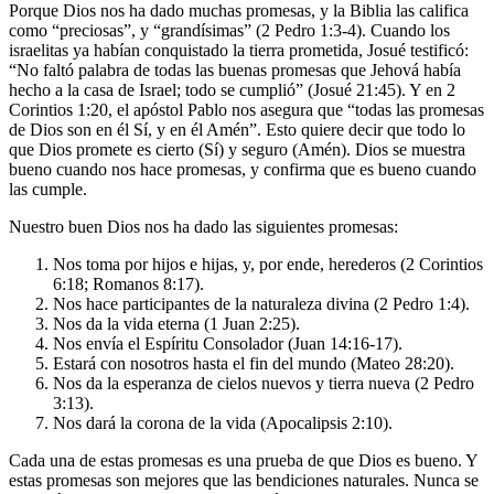
Porque Dios nos ha dado muchas promesas, y la Biblia las califica
como “preciosas”, y “grandísimas” (2 Pedro 1:3-4). Cuando los
israelitas ya habían conquistado la tierra prometida, Josué testificó:
“No faltó palabra de todas las buenas promesas que Jehová había
hecho a la casa de Israel; todo se cumplió” (Josué 21:45). Y en 2
Corintios 1:20, el apóstol Pablo nos asegura que “todas las promesas
de Dios son en él Sí, y en él Amén”. Esto quiere decir que todo lo
que Dios promete es cierto (Sí) y seguro (Amén). Dios se muestra
bueno cuando nos hace promesas, y confirma que es bueno cuando
las cumple.
Nuestro buen Dios nos ha dado las siguientes promesas:
Nos toma por hijos e hijas, y, por ende, herederos (2 Corintios
6:18; Romanos 8:17).
Nos hace participantes de la naturaleza divina (2 Pedro 1:4).
Nos da la vida eterna (1 Juan 2:25).
Nos envía el Espíritu Consolador (Juan 14:16-17).
Estará con nosotros hasta el fin del mundo (Mateo 28:20).
Nos da la esperanza de cielos nuevos y tierra nueva (2 Pedro
3:13).
Nos dará la corona de la vida (Apocalipsis 2:10).
Cada una de estas promesas es una prueba de que Dios es bueno. Y
estas promesas son mejores que las bendiciones naturales. Nunca se