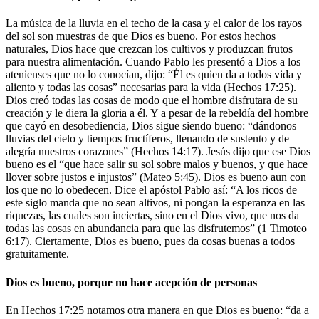
La música de la lluvia en el techo de la casa y el calor de los rayos
del sol son muestras de que Dios es bueno. Por estos hechos
naturales, Dios hace que crezcan los cultivos y produzcan frutos
para nuestra alimentación. Cuando Pablo les presentó a Dios a los
atenienses que no lo conocían, dijo: “Él es quien da a todos vida y
aliento y todas las cosas” necesarias para la vida (Hechos 17:25).
Dios creó todas las cosas de modo que el hombre disfrutara de su
creación y le diera la gloria a él. Y a pesar de la rebeldía del hombre
que cayó en desobediencia, Dios sigue siendo bueno: “dándonos
lluvias del cielo y tiempos fructíferos, llenando de sustento y de
alegría nuestros corazones” (Hechos 14:17). Jesús dijo que ese Dios
bueno es el “que hace salir su sol sobre malos y buenos, y que hace
llover sobre justos e injustos” (Mateo 5:45). Dios es bueno aun con
los que no lo obedecen. Dice el apóstol Pablo así: “A los ricos de
este siglo manda que no sean altivos, ni pongan la esperanza en las
riquezas, las cuales son inciertas, sino en el Dios vivo, que nos da
todas las cosas en abundancia para que las disfrutemos” (1 Timoteo
6:17). Ciertamente, Dios es bueno, pues da cosas buenas a todos
gratuitamente.
Dios es bueno, porque no hace acepción de personas
En Hechos 17:25 notamos otra manera en que Dios es bueno: “da a