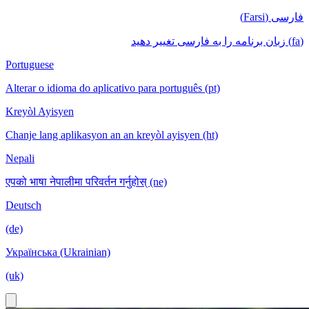
فارسی (Farsi)
(fa) زبان برنامه را به فارسی تغییر دهید
Portuguese
Alterar o idioma do aplicativo para português (pt)
Kreyòl Ayisyen
Chanje lang aplikasyon an an kreyòl ayisyen (ht)
Nepali
एपको भाषा नेपालीमा परिवर्तन गर्नुहोस् (ne)
Deutsch
(de)
Українська (Ukrainian)
(uk)