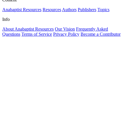
Anabaptist Resources
Resources
Authors
Publishers
Topics
Info
About Anabaptist Resources
Our Vision
Frequently Asked
Questions
Terms of Service
Privacy Policy
Become a Contributor