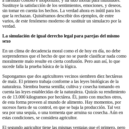
a menudo costoso e inoportuno, y ha sido mortal para multitudes.
Sustituye la satisfacción de los sentimientos, emociones, y deseos,
sin tomar en cuenta los hechos. La verdad ahora es inútil para los
que la rechazan. Quisiéramos describir dos ejemplos, de entre
varios, de este fenómeno moderno de sustituir un simulacro por la
verdad.
La simulación de igual derecho legal para parejas del mismo
sexo
En un clima de decadencia moral como el de hoy en día, no debe
sorprendernos que el hecho de que no se puede clasificar nada como
moralmente malo resulte en cierta confusión. Pero aun así, lo que
sucede falla la prueba básica de la lógica.
Supongamos que dos agricultores vecinos siembren diez hectáreas
de maíz. El primero trabaja conforme a las leyes biológicas de la
naturaleza. Siembra buena semilla; cultiva y cosecha tomando en
cuenta las leyes establecidas de la naturaleza. Quizás su rendimiento
es de 13.000 kilogramos por hectárea. Él, junto con muchos otros,
de esta forma proveen al mundo de alimento. Hay momentos, por
sucesos fuera de su control, en que se baja la producción. Tal vez
sea por una sequía, o una tormenta que arruina su cosecha. Aún en
estas condiciones, se considera agricultor.
El segundo agricultor tiene las mismas ventajas que el primero, pero