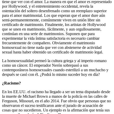
tiene que ver con el amor. La manera en que el amor es representado
por Hollywood, y el entretenimiento occidental, revela la
ostentación del soltero desenfrenado como un reemplazo superior
para el amor matrimonial. Los que esperan que el amor dure aún
semi-permanentemente, comúnmente viven en unión libre sin
certificado de matrimonio. Finalmente, los artistas de Hollywood
que se unen en matrimonio, fácilmente, y aun orgullosamente,
continúan en una serie de matrimonios. Suponen que para
experimentar la vida íntima satisfactoria es necesario cambiar
frecuentemente de compañero. Obviamente el matrimonio
homosexual no tiene nada que ver con abstenerse de actividad
sexual hasta haber obtenido un certificado de matrimonio legal.
La homosexualidad permeó la cultura griega y al imperio romano
como un cáncer. El emperador Nerón sobrepasó a sus
contemporáneos homosexuales cuando esterilizó a un muchacho y
después se casó con él. ¿Podrá lo mismo suceder hoy en día?
¿Racismo?
En los EE.UU. el racismo ha llegado a ser un tema disputado desde
la muerte de Michael Brown a manos de la policía en las calles de
Ferguson, Missouri, en el año 2014. Fue obvio que personas que no
observaron el suceso testificaron ante el jurado de acusación de
cosas que no sucedieron. Un ejemplo es la afirmación que tenía sus