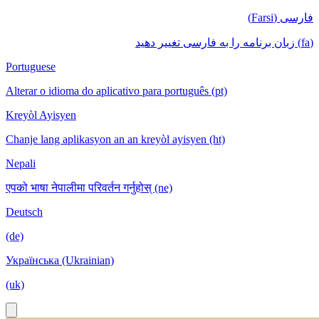
فارسی (Farsi)
(fa) زبان برنامه را به فارسی تغییر دهید
Portuguese
Alterar o idioma do aplicativo para português (pt)
Kreyòl Ayisyen
Chanje lang aplikasyon an an kreyòl ayisyen (ht)
Nepali
एपको भाषा नेपालीमा परिवर्तन गर्नुहोस् (ne)
Deutsch
(de)
Українська (Ukrainian)
(uk)