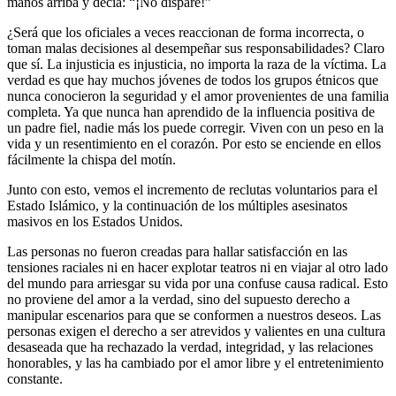
manos arriba y decía: “¡No dispare!”
¿Será que los oficiales a veces reaccionan de forma incorrecta, o
toman malas decisiones al desempeñar sus responsabilidades? Claro
que sí. La injusticia es injusticia, no importa la raza de la víctima. La
verdad es que hay muchos jóvenes de todos los grupos étnicos que
nunca conocieron la seguridad y el amor provenientes de una familia
completa. Ya que nunca han aprendido de la influencia positiva de
un padre fiel, nadie más los puede corregir. Viven con un peso en la
vida y un resentimiento en el corazón. Por esto se enciende en ellos
fácilmente la chispa del motín.
Junto con esto, vemos el incremento de reclutas voluntarios para el
Estado Islámico, y la continuación de los múltiples asesinatos
masivos en los Estados Unidos.
Las personas no fueron creadas para hallar satisfacción en las
tensiones raciales ni en hacer explotar teatros ni en viajar al otro lado
del mundo para arriesgar su vida por una confuse causa radical. Esto
no proviene del amor a la verdad, sino del supuesto derecho a
manipular escenarios para que se conformen a nuestros deseos. Las
personas exigen el derecho a ser atrevidos y valientes en una cultura
desaseada que ha rechazado la verdad, integridad, y las relaciones
honorables, y las ha cambiado por el amor libre y el entretenimiento
constante.