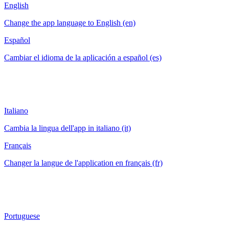
English
Change the app language to English (en)
Español
Cambiar el idioma de la aplicación a español (es)
Italiano
Cambia la lingua dell'app in italiano (it)
Français
Changer la langue de l'application en français (fr)
Portuguese