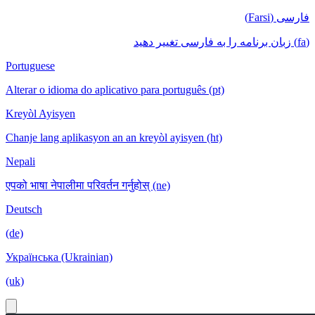
فارسی (Farsi)
(fa) زبان برنامه را به فارسی تغییر دهید
Portuguese
Alterar o idioma do aplicativo para português (pt)
Kreyòl Ayisyen
Chanje lang aplikasyon an an kreyòl ayisyen (ht)
Nepali
एपको भाषा नेपालीमा परिवर्तन गर्नुहोस् (ne)
Deutsch
(de)
Українська (Ukrainian)
(uk)