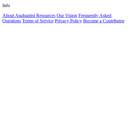
Info
About Anabaptist Resources
Our Vision
Frequently Asked
Questions
Terms of Service
Privacy Policy
Become a Contributor