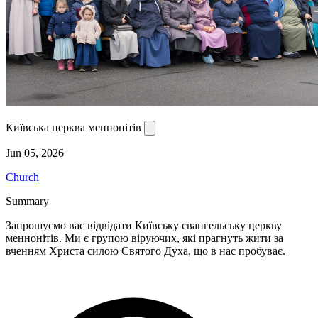
Київська церква меннонітів
Jun 05, 2026
Church
Summary
Запрошуємо вас відвідати Київську євангельську церкву
меннонітів. Ми є групою віруючих, які прагнуть жити за
вченням Христа силою Святого Духа, що в нас пробуває.