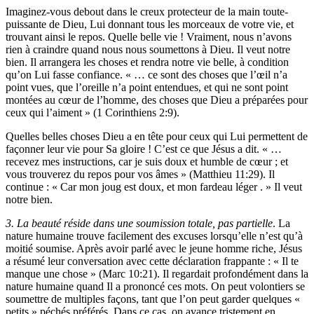
Imaginez-vous debout dans le creux protecteur de la main toute-
puissante de Dieu, Lui donnant tous les morceaux de votre vie, et
trouvant ainsi le repos. Quelle belle vie ! Vraiment, nous n’avons
rien à craindre quand nous nous soumettons à Dieu. Il veut notre
bien. Il arrangera les choses et rendra notre vie belle, à condition
qu’on Lui fasse confiance. « … ce sont des choses que l’œil n’a
point vues, que l’oreille n’a point entendues, et qui ne sont point
montées au cœur de l’homme, des choses que Dieu a préparées pour
ceux qui l’aiment » (1 Corinthiens 2:9).
Quelles belles choses Dieu a en tête pour ceux qui Lui permettent de
façonner leur vie pour Sa gloire ! C’est ce que Jésus a dit. « …
recevez mes instructions, car je suis doux et humble de cœur ; et
vous trouverez du repos pour vos âmes » (Matthieu 11:29). Il
continue : « Car mon joug est doux, et mon fardeau léger . » Il veut
notre bien.
3. La beauté réside dans une soumission totale, pas partielle
. La
nature humaine trouve facilement des excuses lorsqu’elle n’est qu’à
moitié soumise. Après avoir parlé avec le jeune homme riche, Jésus
a résumé leur conversation avec cette déclaration frappante : « Il te
manque une chose » (Marc 10:21). Il regardait profondément dans la
nature humaine quand Il a prononcé ces mots. On peut volontiers se
soumettre de multiples façons, tant que l’on peut garder quelques «
petits » péchés préférés. Dans ce cas, on avance tristement en