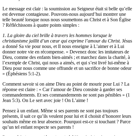
Le message est clair : la soumission au Seigneur était si belle qu’elle
est devenue contagieuse. Pouvons-nous aujourd’hui montrer une
telle beauté lorsque nous nous soumettons au Christ et à Son Église
? Réfléchissons à quatre points simples :
1. La gloire du ciel brille à travers les hommes lorsque le
christianisme jaillit d’un cœur qui exprime l’amour du Christ.
Jésus
a donné Sa vie pour nous, et Il nous enseigne à L’aimer et à Lui
donner notre vie en récompense. « Devenez donc les imitateurs de
Dieu, comme des enfants bien-aimés ; et marchez dans la charité, à
l’exemple de Christ, qui nous a aimés, et qui s’est livré lui-même à
Dieu pour nous comme une offrande et un sacrifice de bonne odeur
» (Éphésiens 5:1-2).
Comment savoir si on aime Dieu au point de mourir pour Lui ? La
réponse est claire : « Car l’amour de Dieu consiste à garder ses
commandements. Et ses commandements ne sont pas pénibles » (1
Jean 5:3). On Le sert avec joie ! On L’aime !
Pensez à un enfant. Même si ses parents ne sont pas toujours
présents, il sait ce qu’ils veulent pour lui et il choisit d’honorer leurs
souhaits même en leur absence. Pourquoi est-ce si touchant ? Parce
qu’un tel enfant respecte ses parents !