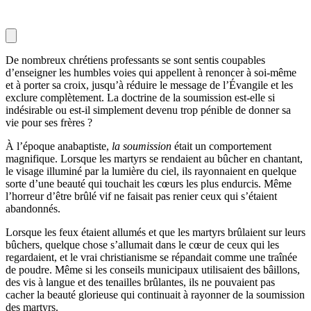
De nombreux chrétiens professants se sont sentis coupables
d’enseigner les humbles voies qui appellent à renoncer à soi-même
et à porter sa croix, jusqu’à réduire le message de l’Évangile et les
exclure complètement. La doctrine de la soumission est-elle si
indésirable ou est-il simplement devenu trop pénible de donner sa
vie pour ses frères ?
À l’époque anabaptiste,
la soumission
était un comportement
magnifique. Lorsque les martyrs se rendaient au bûcher en chantant,
le visage illuminé par la lumière du ciel, ils rayonnaient en quelque
sorte d’une beauté qui touchait les cœurs les plus endurcis. Même
l’horreur d’être brûlé vif ne faisait pas renier ceux qui s’étaient
abandonnés.
Lorsque les feux étaient allumés et que les martyrs brûlaient sur leurs
bûchers, quelque chose s’allumait dans le cœur de ceux qui les
regardaient, et le vrai christianisme se répandait comme une traînée
de poudre. Même si les conseils municipaux utilisaient des bâillons,
des vis à langue et des tenailles brûlantes, ils ne pouvaient pas
cacher la beauté glorieuse qui continuait à rayonner de la soumission
des martyrs.