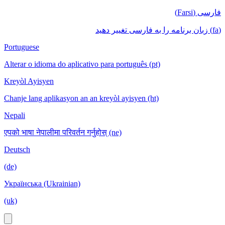
فارسی (Farsi)
(fa) زبان برنامه را به فارسی تغییر دهید
Portuguese
Alterar o idioma do aplicativo para português (pt)
Kreyòl Ayisyen
Chanje lang aplikasyon an an kreyòl ayisyen (ht)
Nepali
एपको भाषा नेपालीमा परिवर्तन गर्नुहोस् (ne)
Deutsch
(de)
Українська (Ukrainian)
(uk)