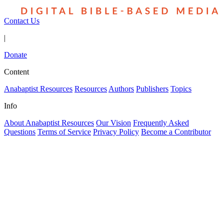
Contact Us
|
Donate
Content
Anabaptist Resources
Resources
Authors
Publishers
Topics
Info
About Anabaptist Resources
Our Vision
Frequently Asked
Questions
Terms of Service
Privacy Policy
Become a Contributor