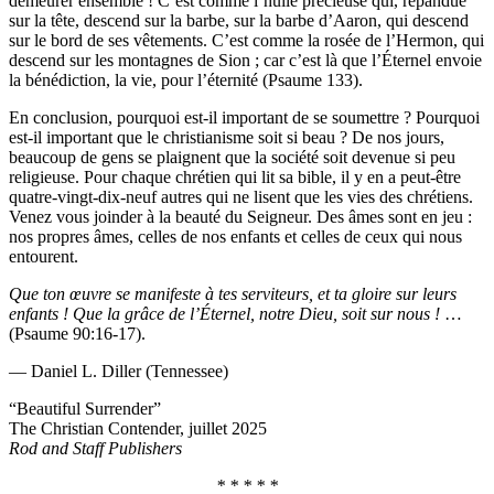
demeurer ensemble ! C’est comme l’huile précieuse qui, répandue
sur la tête, descend sur la barbe, sur la barbe d’Aaron, qui descend
sur le bord de ses vêtements. C’est comme la rosée de l’Hermon, qui
descend sur les montagnes de Sion ; car c’est là que l’Éternel envoie
la bénédiction, la vie, pour l’éternité (Psaume 133).
En conclusion, pourquoi est-il important de se soumettre ? Pourquoi
est-il important que le christianisme soit si beau ? De nos jours,
beaucoup de gens se plaignent que la société soit devenue si peu
religieuse. Pour chaque chrétien qui lit sa bible, il y en a peut-être
quatre-vingt-dix-neuf autres qui ne lisent que les vies des chrétiens.
Venez vous joinder à la beauté du Seigneur. Des âmes sont en jeu :
nos propres âmes, celles de nos enfants et celles de ceux qui nous
entourent.
Que ton œuvre se manifeste à tes serviteurs, et ta gloire sur leurs
enfants ! Que la grâce de l’Éternel, notre Dieu, soit sur nous !
…
(Psaume 90:16-17).
— Daniel L. Diller (Tennessee)
“Beautiful Surrender”
The Christian Contender, juillet 2025
Rod and Staff Publishers
* * * * *