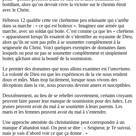
boitillant, alors qu’on devrait vivre la victoire sur le chemin étroit
avec le Christ.
Hébreux 12 qualifie cette vie chrétienne peu reluisante qui s’arrête
dans sa marche : « ce qui est boiteux ». Imaginez une armée qui
marche, avec un soldat qui boite. C’est comme ça que les « chrétiens
» apparaissent lorsqu’ils essaient de s’identifier au royaume de Dieu,
alors qu’ils ne sont pas prêts à se soumettre complètement à la
seigneurie du Christ. Voici quelques exemples de domaines dans
lesquels on peut ne pas se soumettre complètement et simplement
boiter, gâchant ainsi la beauté de la soumission.
Le premier des domaines que nous allons examiner est
l’amertume.
La volonté de Dieu est que les expériences de la vie nous rendent
doux et mûrs. Mais trop facilement, lorsque nous vivons des
déceptions dans la vie, nous pouvons devenir amers et susceptibles.
Deuxièmement, au lieu de se rebeller ouvertement, certains croyants
peuvent faire passer leur manque de soumission pour des
luttes
. Les
jeunes peuvent avoir du mal à se soumettre à leurs parents. Les
maris et les femmes peuvent avoir du mal à s’entendre.
Une approche attentiste du christianisme peut correspondre à un
manque d’abandon total. On peut se dire : « Seigneur, je Te suivrai,
mais je vais d’abord voir ce que ça donne . »