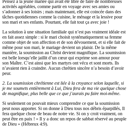
Pensez à la jeune mariée qui avait été libre de faire de nombreuses
activités agréables, comme partir en voyage avec ses amies ou
s’adonner à ses loisirs ; mais maintenant, elle est coincée dans des
tâches quotidiennes comme la cuisine, le ménage et la lessive pour
son mari et ses enfants. Pourtant, elle fait tout ça avec joie !
La solution à une situation familiale qui n’est pas vraiment idéale est
en fait assez simple : si le mari choisit systématiquement sa femme
comme objet de son affection et de son dévouement, et si elle fait de
même pour son mari, le mariage devient un plaisir. De la même
manière, la soumission au Christ devient magnifique. La soumission
est belle lorsqu’elle jaillit d’un cœur qui exprime son amour pour
son Maître. C’est ainsi que les martyrs ont vécu et sont morts. Ils
n’avaient rien à craindre. Aucun chrétien sincère n’a besoin d’avoir
peur.
2. La soumission chrétienne est liée à la croyance selon laquelle, si
je me soumets entièrement à Lui, Dieu fera de ma vie quelque chose
de magnifique, plus belle que ce que j’aurais pu faire moi-même
.
Si seulement on pouvait mieux comprendre ce que la soumission
peut nous apporter. Si on donne à Dieu tous nos débris éparpillés, Il
fera quelque chose de beau de notre vie. Si on y croit vraiment, on
peut être en paix ! « Il y a donc un repos de sabbat réservé au peuple
de Dieu » (Hébreux 4:9).