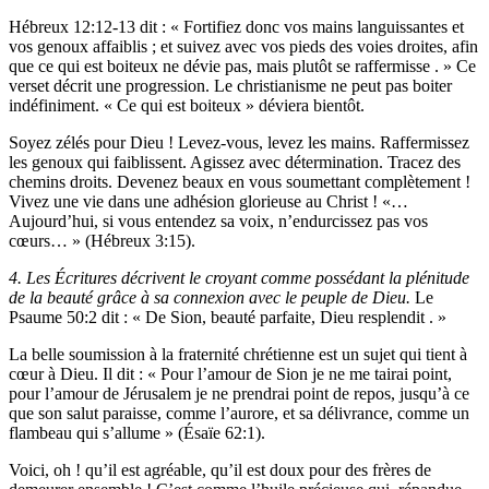
Hébreux 12:12-13 dit : « Fortifiez donc vos mains languissantes et
vos genoux affaiblis ; et suivez avec vos pieds des voies droites, afin
que ce qui est boiteux ne dévie pas, mais plutôt se raffermisse . » Ce
verset décrit une progression. Le christianisme ne peut pas boiter
indéfiniment. « Ce qui est boiteux » déviera bientôt.
Soyez zélés pour Dieu ! Levez-vous, levez les mains. Raffermissez
les genoux qui faiblissent. Agissez avec détermination. Tracez des
chemins droits. Devenez beaux en vous soumettant complètement !
Vivez une vie dans une adhésion glorieuse au Christ ! «…
Aujourd’hui, si vous entendez sa voix, n’endurcissez pas vos
cœurs… » (Hébreux 3:15).
4. Les Écritures décrivent le croyant comme possédant la plénitude
de la beauté grâce à sa connexion avec le peuple de Dieu.
Le
Psaume 50:2 dit : « De Sion, beauté parfaite, Dieu resplendit . »
La belle soumission à la fraternité chrétienne est un sujet qui tient à
cœur à Dieu. Il dit : « Pour l’amour de Sion je ne me tairai point,
pour l’amour de Jérusalem je ne prendrai point de repos, jusqu’à ce
que son salut paraisse, comme l’aurore, et sa délivrance, comme un
flambeau qui s’allume » (Ésaïe 62:1).
Voici, oh ! qu’il est agréable, qu’il est doux pour des frères de