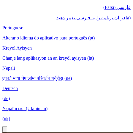
فارسی (Farsi)
(fa) زبان برنامه را به فارسی تغییر دهید
Portuguese
Alterar o idioma do aplicativo para português (pt)
Kreyòl Ayisyen
Chanje lang aplikasyon an an kreyòl ayisyen (ht)
Nepali
एपको भाषा नेपालीमा परिवर्तन गर्नुहोस् (ne)
Deutsch
(de)
Українська (Ukrainian)
(uk)