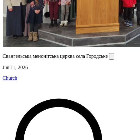
Євангельська менонітська церква села Городське
Jun 11, 2026
Church