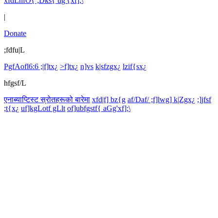
xfdLnfO{ ;Dks{ ug'{xf];\
|
Donate
;fdfu|L
PgfAofl6:6 ;|f]tx¿
>f]tx¿
n]vs
k|sfzgx¿
lzif{sx¿
hfgsf/L
एनाब्याप्टिस्ट स्रोतहरूको बारेमा
xfd|f] bz{g
af/Daf/ ;f]lwg] k|Zgx¿
;]jfsf
;t{x¿
uf]kgLotf gLlt
of]ubfgstf{ aGg'xf];\