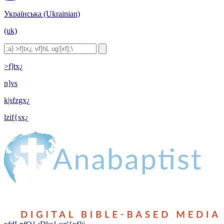
Українська (Ukrainian)
(uk)
>f]tx¿
n]vs
k|sfzgx¿
lzif{sx¿