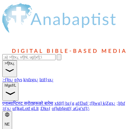
>f]tx¿
>f]tx¿
n]vs
k|sfzgx¿
lzif{sx¿
hfgsf/L
एनाब्याप्टिस्ट स्रोतहरूको बारेमा
xfd|f] bz{g
af/Daf/ ;f]lwg] k|Zgx¿
;]jfsf
;t{x¿
uf]kgLotf gLlt
;Dks{
of]ubfgstf{ aGg'xf];\
NE