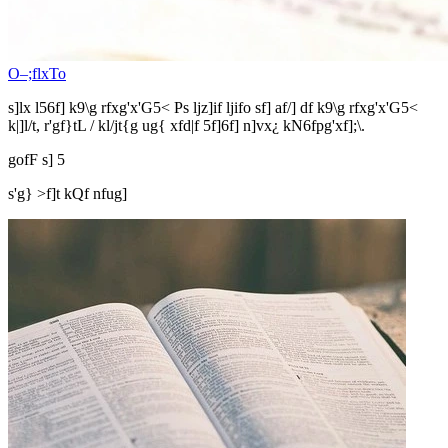
O–;flxTo
s]lx l56f] k9\g rfxg'x'G5< Ps ljz]if ljifo sf] af/] df k9\g rfxg'x'G5<
k|]l/t, r'gf}tL / kl/jt{g ug{ xfd|f 5f]6f] n]vx¿ kN6fpg'xf];\.
gofF s] 5
s'g} >f]t kQf nfug]