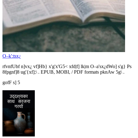
O–k':tsx¿
rfvnfUbf n]vx¿ vf]Hb} x'g'x'G5< xfd|f] lk|m O–a'sx¿dWo] s'g} Ps
8fpgnf]8 ug'{xf];\ . EPUB, MOBI, / PDF formats pknAw 5g\ .
gofF s] 5