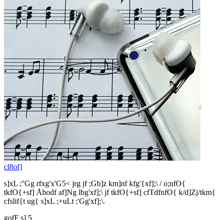
cl8of]
s]xL ;''Gg rfxg'x'G5< jrg jf ;Gb]z km]nf kfg'{xf];\ / o;nfO{
tkfO{+sf] Åbodf af]Ng lbg'xf];\ jf tkfO{+sf] cfTdfnfO{ k/d]Zj/tkm{
cfslif{t ug{ s]xL ;+uLt ;'Gg'xf];\.
gofF s] 5