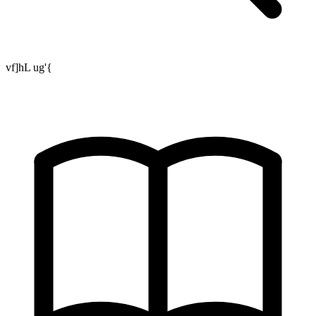
vf]hL ug'{