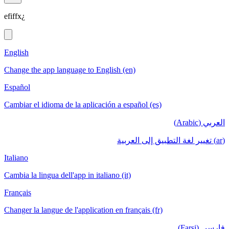
efiffx¿
English
Change the app language to English (en)
Español
Cambiar el idioma de la aplicación a español (es)
العربي (Arabic)
(ar) تغيير لغة التطبيق إلى العربية
Italiano
Cambia la lingua dell'app in italiano (it)
Français
Changer la langue de l'application en français (fr)
فارسی (Farsi)