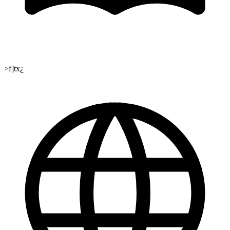
>f]tx¿