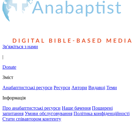
Зв'яжіться з нами
|
Donate
Зміст
Анабаптистські ресурси
Ресурси
Автори
Видавці
Теми
Інформація
Про анабаптистські ресурси
Наше бачення
Поширені
запитання
Умови обслуговування
Політика конфіденційності
Стати співавтором контенту