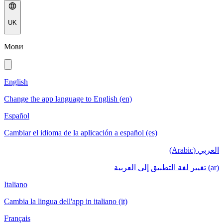
UK
Мови
English
Change the app language to English (en)
Español
Cambiar el idioma de la aplicación a español (es)
العربي (Arabic)
(ar) تغيير لغة التطبيق إلى العربية
Italiano
Cambia la lingua dell'app in italiano (it)
Français