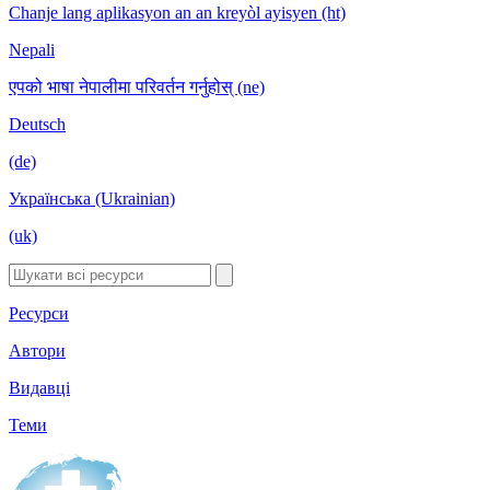
Chanje lang aplikasyon an an kreyòl ayisyen (ht)
Nepali
एपको भाषा नेपालीमा परिवर्तन गर्नुहोस् (ne)
Deutsch
(de)
Українська (Ukrainian)
(uk)
Ресурси
Автори
Видавці
Теми